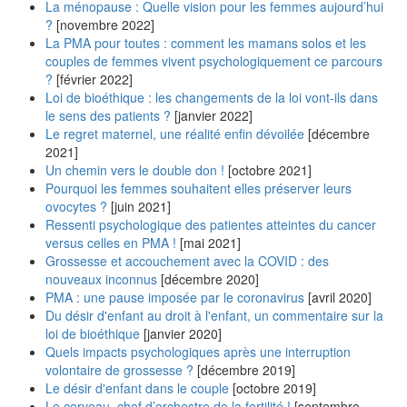
La ménopause : Quelle vision pour les femmes aujourd’hui
?
[novembre 2022]
La PMA pour toutes : comment les mamans solos et les
couples de femmes vivent psychologiquement ce parcours
?
[février 2022]
Loi de bioéthique : les changements de la loi vont-ils dans
le sens des patients ?
[janvier 2022]
Le regret maternel, une réalité enfin dévoilée
[décembre
2021]
Un chemin vers le double don !
[octobre 2021]
Pourquoi les femmes souhaitent elles préserver leurs
ovocytes ?
[juin 2021]
Ressenti psychologique des patientes atteintes du cancer
versus celles en PMA !
[mai 2021]
Grossesse et accouchement avec la COVID : des
nouveaux inconnus
[décembre 2020]
PMA : une pause imposée par le coronavirus
[avril 2020]
Du désir d'enfant au droit à l'enfant, un commentaire sur la
loi de bioéthique
[janvier 2020]
Quels impacts psychologiques après une interruption
volontaire de grossesse ?
[décembre 2019]
Le désir d'enfant dans le couple
[octobre 2019]
Le cerveau, chef d’orchestre de la fertilité !
[septembre