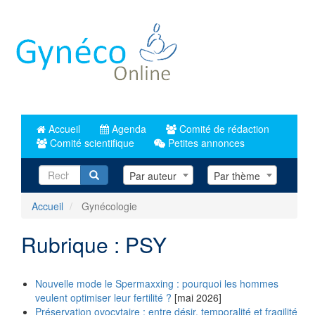
Aller
au
contenu
principal
Accueil
Agenda
Comité de rédaction
Comité scientifique
Petites annonces
Recherche
Par auteur
Par thème
Accueil
Gynécologie
Rubrique : PSY
Nouvelle mode le Spermaxxing : pourquoi les hommes
veulent optimiser leur fertilité ?
[mai 2026]
Préservation ovocytaire : entre désir, temporalité et fragilité