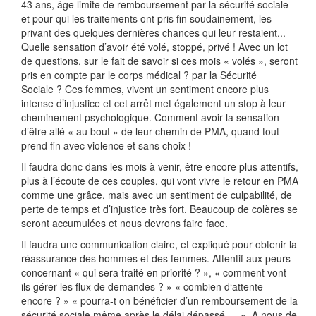
43 ans, âge limite de remboursement par la sécurité sociale
et pour qui les traitements ont pris fin soudainement, les
privant des quelques dernières chances qui leur restaient...
Quelle sensation d’avoir été volé, stoppé, privé ! Avec un lot
de questions, sur le fait de savoir si ces mois « volés », seront
pris en compte par le corps médical ? par la Sécurité
Sociale ? Ces femmes, vivent un sentiment encore plus
intense d’injustice et cet arrêt met également un stop à leur
cheminement psychologique. Comment avoir la sensation
d’être allé « au bout » de leur chemin de PMA, quand tout
prend fin avec violence et sans choix !
Il faudra donc dans les mois à venir, être encore plus attentifs,
plus à l’écoute de ces couples, qui vont vivre le retour en PMA
comme une grâce, mais avec un sentiment de culpabilité, de
perte de temps et d’injustice très fort. Beaucoup de colères se
seront accumulées et nous devrons faire face.
Il faudra une communication claire, et expliqué pour obtenir la
réassurance des hommes et des femmes. Attentif aux peurs
concernant « qui sera traité en priorité ? », « comment vont-
ils gérer les flux de demandes ? » « combien d‘attente
encore ? » « pourra-t on bénéficier d’un remboursement de la
sécurité sociale même après le délai dépassé…. ». A nous de