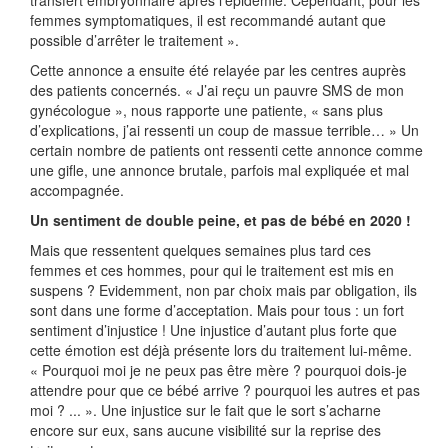
transfert embryonnaire après l’épidémie. Cependant, pour les
femmes symptomatiques, il est recommandé autant que
possible d’arrêter le traitement ».
Cette annonce a ensuite été relayée par les centres auprès
des patients concernés. « J’ai reçu un pauvre SMS de mon
gynécologue », nous rapporte une patiente, « sans plus
d’explications, j’ai ressenti un coup de massue terrible… » Un
certain nombre de patients ont ressenti cette annonce comme
une gifle, une annonce brutale, parfois mal expliquée et mal
accompagnée.
Un sentiment de double peine, et pas de bébé en 2020 !
Mais que ressentent quelques semaines plus tard ces
femmes et ces hommes, pour qui le traitement est mis en
suspens ? Evidemment, non par choix mais par obligation, ils
sont dans une forme d’acceptation. Mais pour tous : un fort
sentiment d’injustice ! Une injustice d’autant plus forte que
cette émotion est déjà présente lors du traitement lui-même.
« Pourquoi moi je ne peux pas être mère ? pourquoi dois-je
attendre pour que ce bébé arrive ? pourquoi les autres et pas
moi ? ... ». Une injustice sur le fait que le sort s’acharne
encore sur eux, sans aucune visibilité sur la reprise des