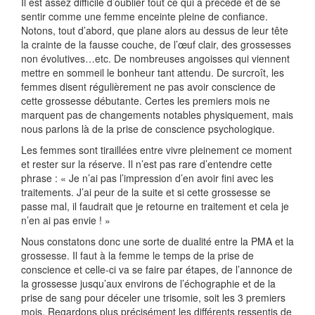
Il est assez difficile d’oublier tout ce qui a précédé et de se
sentir comme une femme enceinte pleine de confiance.
Notons, tout d’abord, que plane alors au dessus de leur tête
la crainte de la fausse couche, de l’œuf clair, des grossesses
non évolutives…etc. De nombreuses angoisses qui viennent
mettre en sommeil le bonheur tant attendu. De surcroît, les
femmes disent régulièrement ne pas avoir conscience de
cette grossesse débutante. Certes les premiers mois ne
marquent pas de changements notables physiquement, mais
nous parlons là de la prise de conscience psychologique.
Les femmes sont tiraillées entre vivre pleinement ce moment
et rester sur la réserve. Il n’est pas rare d’entendre cette
phrase : « Je n’ai pas l’impression d’en avoir fini avec les
traitements. J’ai peur de la suite et si cette grossesse se
passe mal, il faudrait que je retourne en traitement et cela je
n’en ai pas envie ! »
Nous constatons donc une sorte de dualité entre la PMA et la
grossesse. Il faut à la femme le temps de la prise de
conscience et celle-ci va se faire par étapes, de l’annonce de
la grossesse jusqu’aux environs de l’échographie et de la
prise de sang pour déceler une trisomie, soit les 3 premiers
mois. Regardons plus précisément les différents ressentis de