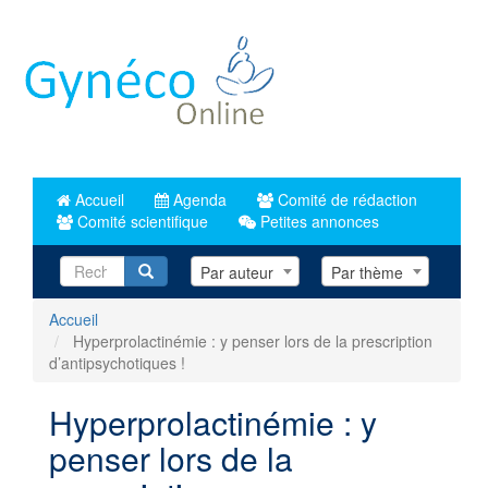
Aller
au
contenu
principal
Accueil
Agenda
Comité de rédaction
Comité scientifique
Petites annonces
Recherche
Par auteur
Par thème
Accueil
Hyperprolactinémie : y penser lors de la prescription
d’antipsychotiques !
Hyperprolactinémie : y
penser lors de la