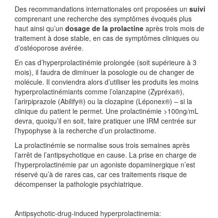
Des recommandations internationales ont proposées un
suivi
comprenant une recherche des symptômes évoqués plus
haut ainsi qu’un
dosage de la prolactine
après trois mois de
traitement à dose stable, en cas de symptômes cliniques ou
d’ostéoporose avérée.
En cas d’hyperprolactinémie prolongée (soit supérieure à 3
mois), il faudra de diminuer la posologie ou de changer de
molécule. Il conviendra alors d’utiliser les produits les moins
hyperprolactinémiants comme l’olanzapine (Zypréxa®),
l’arirpiprazole (Abilify®) ou la clozapine (Léponex®) – si la
clinique du patient le permet. Une prolactinémie >100ng/mL
devra, quoiqu’il en soit, faire pratiquer une IRM centrée sur
l’hypophyse à la recherche d’un prolactinome.
La prolactinémie se normalise sous trois semaines après
l’arrêt de l’antipsychotique en cause. La prise en charge de
l’hyperprolactinémie par un agoniste dopaminergique n’est
réservé qu’à de rares cas, car ces traitements risque de
décompenser la pathologie psychiatrique.
Antipsychotic-drug-induced hyperprolactinemia: