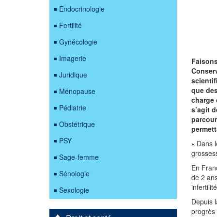
Endocrinologie
Fertilité
Gynécologie
Imagerie
Faisons
Conserva
Juridique
scienti
que des
Ménopause
charge 
Pédiatrie
s’agit 
parcour
Obstétrique
permett
PSY
Dans l
«
grossess
Sage-femme
En Franc
Sénologie
de 2 ans
infertilité
Sexologie
Depuis 
progrès 