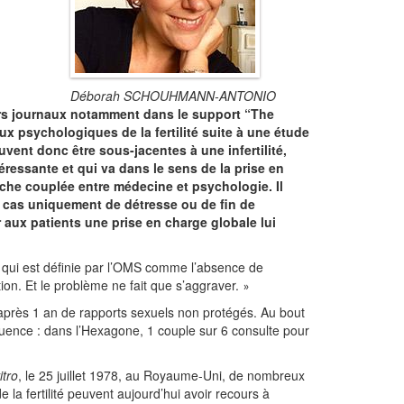
Déborah SCHOUHMANN-ANTONIO
eurs journaux notamment dans le support “The
eux psychologiques de la fertilité suite à une étude
ent donc être sous-jacentes à une infertilité,
ressante et qui va dans le sens de la prise en
che couplée entre médecine et psychologie. Il
 cas uniquement de détresse ou de fin de
aux patients une prise en charge globale lui
é, qui est définie par l’OMS comme l’absence de
on. Et le problème ne fait que s’aggraver.
»
après 1 an de rapports sexuels non protégés. Au bout
uence : dans l’Hexagone, 1 couple sur 6 consulte pour
itro
, le 25 juillet 1978, au Royaume-Uni, de nombreux
 la fertilité peuvent aujourd’hui avoir recours à