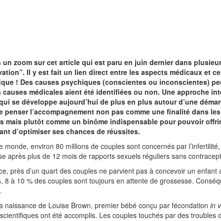
 un zoom sur cet article qui est paru en juin dernier dans plusi
tion”. Il y est fait un lien direct entre les aspects médicaux et c
fique ! Des causes psychiques (conscientes ou inconscientes) peuv
 causes médicales aient été identifiées ou non. Une approche inté
qui se développe aujourd’hui de plus en plus autour d’une démar
de penser l’accompagnement non pas comme une finalité dans les
s mais plutôt comme un binôme indispensable pour pouvoir offrir 
ant d’optimiser ses chances de réussites.
e monde, environ 80 millions de couples sont concernés par l’infertilit
e après plus de 12 mois de rapports sexuels réguliers sans contracepti
e, près d’un quart des couples ne parvient pas à concevoir un enfant 
, 8 à 10 % des couples sont toujours en attente de grossesse. Conséq
.
la naissance de Louise Brown, premier bébé conçu par fécondation
in v
scientifiques ont été accomplis. Les couples touchés par des troubles de