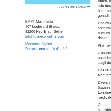
Sucre, c
liste de
Toutes les vidéos
à la fro
gonadiqu
BMPT Multimedia
Une étud
107 boulevard Bineau
enceinte
92200 Neuilly-sur-Seine
auteurs 
info@gyneco-online.com
désirent
Mentions légales
Kira Tay
Déclarations conflit d’intérêt
« pourro
aussi im
s’agit d
Des caus
aient ét
Divers sc
(causée 
Lorraine
médicale
On peut 
considér