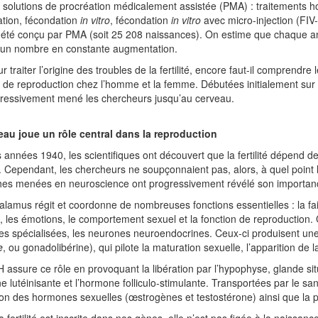
 solutions de procréation médicalement assistée (PMA) : traitements ho
tion, fécondation
in vitro
, fécondation
in vitro
avec micro-injection (FIV
t été conçu par PMA (soit 25 208 naissances). On estime que chaque 
 un nombre en constante augmentation.
r traiter l’origine des troubles de la fertilité, encore faut-il compren
de reproduction chez l’homme et la femme. Débutées initialement sur 
gressivement mené les chercheurs jusqu’au cerveau.
eau joue un rôle central dans la reproduction
 années 1940, les scientifiques ont découvert que la fertilité dépend d
 Cependant, les chercheurs ne soupçonnaient pas, alors, à quel point le 
hes menées en neuroscience ont progressivement révélé son importan
alamus régit et coordonne de nombreuses fonctions essentielles : la faim
 les émotions, le comportement sexuel et la fonction de reproduction. C
s spécialisées, les neurones neuroendocrines. Ceux-ci produisent un
e
, ou gonadolibérine), qui pilote la maturation sexuelle, l’apparition de la 
assure ce rôle en provoquant la libération par l’hypophyse, glande s
e lutéinisante et l’hormone folliculo-stimulante. Transportées par le san
on des hormones sexuelles (œstrogènes et testostérone) ainsi que la 
la fertilité est inscrite dans nos gènes, elle n’est pas figée à la naissan