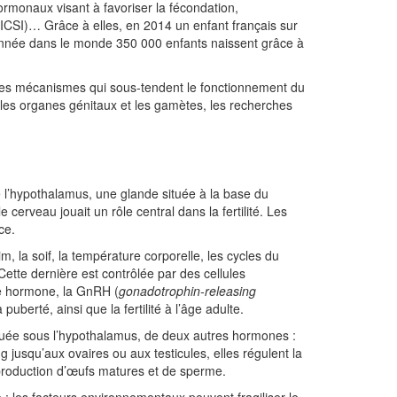
rmonaux visant à favoriser la fécondation,
-ICSI)… Grâce à elles, en 2014 un enfant français sur
année dans le monde 350 000 enfants naissent grâce à
dre les mécanismes qui sous-tendent le fonctionnement du
les organes génitaux et les gamètes, les recherches
e l’hypothalamus, une glande située à la base du
cerveau jouait un rôle central dans la fertilité. Les
ce.
, la soif, la température corporelle, les cycles du
ette dernière est contrôlée par des cellules
e hormone, la GnRH (
gonadotrophin-releasing
puberté, ainsi que la fertilité à l’âge adulte.
ituée sous l’hypothalamus, de deux autres hormones :
g jusqu’aux ovaires ou aux testicules, elles régulent la
production d’œufs matures et de sperme.
ce : les facteurs environnementaux peuvent fragiliser le