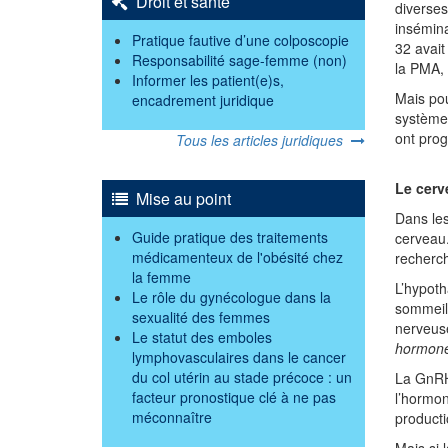
Droit et santé
diverses
insémina
Pratique fautive d’une colposcopie
32 avai
Responsabilité sage-femme (non)
la PMA,
Informer les patient(e)s,
Mais pou
encadrement juridique
système 
ont pro
Tous les articles juridiques
Le cerv
Mise au point
Dans les
Guide pratique des traitements
cerveau.
médicamenteux de l'obésité chez
recherc
la femme
L’hypoth
Le rôle du gynécologue dans la
sommeil,
sexualité des femmes
nerveuse
Le statut des emboles
hormon
lymphovasculaires dans le cancer
du col utérin au stade précoce : un
La GnRH 
facteur pronostique clé à ne pas
l’hormon
méconnaître
producti
Mais si 