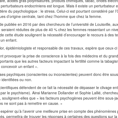
afé, acides gras polyinsaturés, produits chimiques, tabac, ondes éle
s perturbateurs endocriniens est longue. Mais il existe un perturbateur 
ntière du psychologique : le stress. Celui-ci est pourtant considéré pa
es d’origine centrale, tant chez l’homme que chez la femme.
e publiée en 2016 par des chercheurs de l’université de Louisville, au
 seraient réduites de plus de 40 % chez les femmes ressentant un nive
de cette étude soulignent la nécessité d’encourager le recours à des 
 un enfant.
lor, épidémiologiste et responsable de ces travaux, espère que ceux-ci
nt provoquer la prise de conscience à la fois des médecins et du grand 
portants que les autres facteurs impactant la fertilité comme la tabagis
e concevoir un enfant ».
es psychiques (conscientes ou inconscientes) peuvent donc être sous-j
é identifiées ou non.
ientifiques défendent de ce fait la nécessité de dépasser le clivage entre 
par le psychisme). Ainsi Marianne Dollander et Sophie Lallié, chercheu
, soulignent-elles que « les facteurs psychogènes peuvent être sous-jace
s ne sont pas à remettre en cause. »
espérer qu’à l’avenir une meilleure prise en compte des phénomènes ps
és, permettra de trouver les réponses à certaines des questions sur la