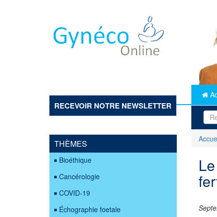
Aller
au
contenu
principal
Ac
RECEVOIR NOTRE NEWSLETTER
Accue
THÈMES
Le
Bioéthique
fer
Cancérologie
COVID-19
Septe
Échographie foetale