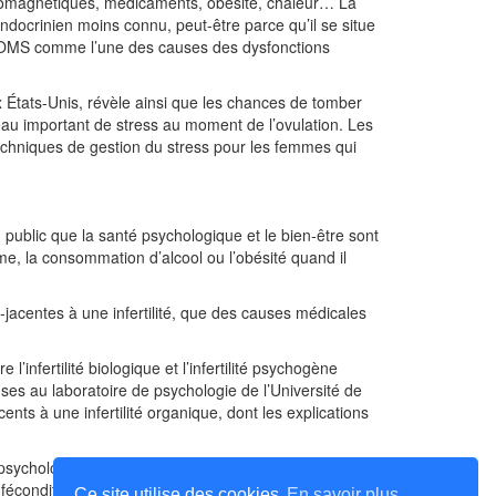
ctromagnétiques, médicaments, obésité, chaleur… La
endocrinien moins connu, peut-être parce qu’il se situe
r l’OMS comme l’une des causes des dysfonctions
x États-Unis, révèle ainsi que les chances de tomber
au important de stress au moment de l’ovulation. Les
techniques de gestion du stress pour les femmes qui
public que la santé psychologique et le bien-être sont
me, la consommation d’alcool ou l’obésité quand il
acentes à une infertilité, que des causes médicales
l’infertilité biologique et l’infertilité psychogène
ses au laboratoire de psychologie de l’Université de
nts à une infertilité organique, dont les explications
ychologiques accompagnant l’infertilité, jusqu’ici peu
 fécondité qui restent en suspens.
Ce site utilise des cookies
En savoir plus