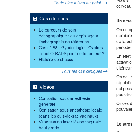
Toutes les mises au point
cerveau 
Cas cliniques
Un acte
On compr
Le parcours de soin
dernière
échographique : du dépistage a
de la pu
l’échographie de référence
période 
Cas n° 88 - Gynécologie - Ovaires
: quel O-RADS pour cette tumeur ?
En effet
Histoire de chasse !
activati
ultérieu
Tous les cas cliniques
On sait 
régulati
Vidéos
qui peuv
pas être
Conisation sous anesthésie
Or ces 
générale
pouvaien
Conisation sous anesthésie locale
(dans les culs-de-sac vaginaux)
Vaporisation laser lésion vaginale
Le stre
haut grade