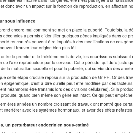
et donc avoir un impact sur la fonction de reproduction, en affectant 
ur sous influence
end encore mal comment se met en place la puberté. Toutefois, la dé
s décennies a permis d’identifier quelques gènes impliqués dans ce pro
berté rencontrés peuvent être imputés à des modifications de ces gènes
peuvent trouver leur origine bien plus tôt.
, entre le premier et le troisième mois de vie, les nourrissons subissen
on de l’axe reproducteur par le cerveau. Cette période, qui dure juste q
r de la maturation sexuelle et pour la puberté, qui surviendra des année
que cette étape cruciale repose sur la production de GnRH. Or des tra
on épigénétique, c’est-à-dire qu’elle peut être modifiée par des facteurs
ent néanmoins être transmis lors des divisions cellulaires). Si la prod
 produite, quand bien même son gène est intact. Ce qui peut empêche
dernières années un nombre croissant de travaux ont montré que cert
t interférer avec les systèmes hormonaux, et avoir des effets néfastes
ss, un perturbateur endocrinien sous-estimé