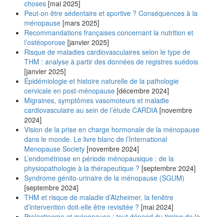
choses
[mai 2025]
Peut-on être sédentaire et sportive ? Conséquences à la
ménopause
[mars 2025]
Recommandations françaises concernant la nutrition et
l’ostéoporose
[janvier 2025]
Risque de maladies cardiovasculaires selon le type de
THM : analyse à partir des données de registres suédois
[janvier 2025]
Épidémiologie et histoire naturelle de la pathologie
cervicale en post-ménopause
[décembre 2024]
Migraines, symptômes vasomoteurs et maladie
cardiovasculaire au sein de l’étude CARDIA
[novembre
2024]
Vision de la prise en charge hormonale de la ménopause
dans le monde. Le livre blanc de l’International
Menopause Society
[novembre 2024]
L’endométriose en période ménopausique : de la
physiopathologie à la thérapeutique ?
[septembre 2024]
Syndrome génito-urinaire de la ménopause (SGUM)
[septembre 2024]
THM et risque de maladie d’Alzheimer, la fenêtre
d’intervention doit-elle être revisitée ?
[mai 2024]
Prolactinome et ménopause : tout dépend du timing de la