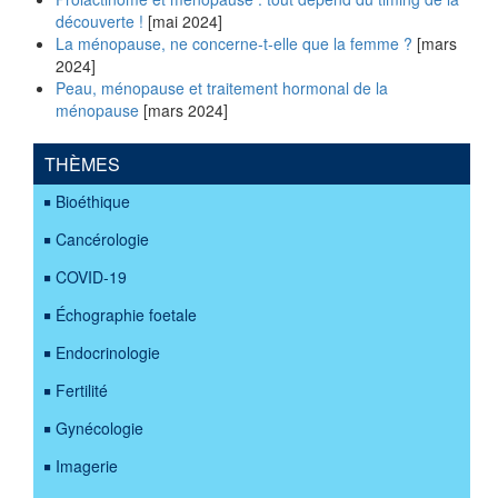
découverte !
[mai 2024]
La ménopause, ne concerne-t-elle que la femme ?
[mars
2024]
Peau, ménopause et traitement hormonal de la
ménopause
[mars 2024]
THÈMES
Bioéthique
Cancérologie
COVID-19
Échographie foetale
Endocrinologie
Fertilité
Gynécologie
Imagerie