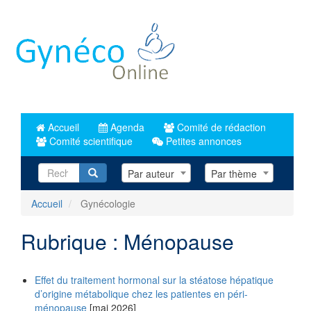
Aller
au
contenu
principal
Accueil
Agenda
Comité de rédaction
Comité scientifique
Petites annonces
Recherche
Par auteur
Par thème
Accueil
Gynécologie
Rubrique : Ménopause
Effet du traitement hormonal sur la stéatose hépatique
d’origine métabolique chez les patientes en péri-
ménopause
[mai 2026]