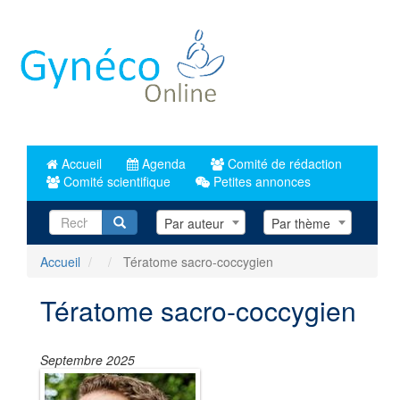
Aller
au
contenu
principal
Accueil
Agenda
Comité de rédaction
Comité scientifique
Petites annonces
Recherche
Par auteur
Par thème
Accueil
Tératome sacro-coccygien
Tératome sacro-coccygien
Septembre 2025