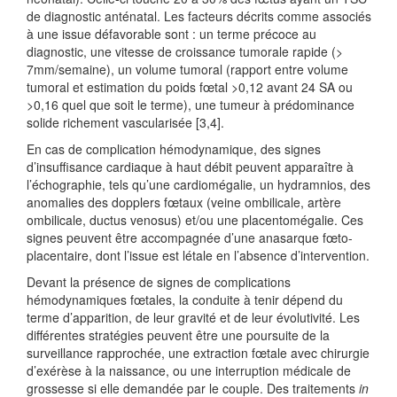
de diagnostic anténatal. Les facteurs décrits comme associés
à une issue défavorable sont : un terme précoce au
diagnostic, une vitesse de croissance tumorale rapide (>
7mm/semaine), un volume tumoral (rapport entre volume
tumoral et estimation du poids fœtal >0,12 avant 24 SA ou
>0,16 quel que soit le terme), une tumeur à prédominance
solide richement vascularisée [3,4].
En cas de complication hémodynamique, des signes
d’insuffisance cardiaque à haut débit peuvent apparaître à
l’échographie, tels qu’une cardiomégalie, un hydramnios, des
anomalies des dopplers fœtaux (veine ombilicale, artère
ombilicale, ductus venosus) et/ou une placentomégalie. Ces
signes peuvent être accompagnée d’une anasarque fœto-
placentaire, dont l’issue est létale en l’absence d’intervention.
Devant la présence de signes de complications
hémodynamiques fœtales, la conduite à tenir dépend du
terme d’apparition, de leur gravité et de leur évolutivité. Les
différentes stratégies peuvent être une poursuite de la
surveillance rapprochée, une extraction fœtale avec chirurgie
d’exérèse à la naissance, ou une interruption médicale de
grossesse si elle demandée par le couple. Des traitements
in