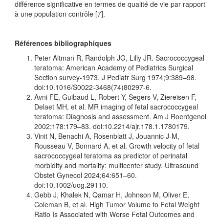
différence significative en termes de qualité de vie par rapport
à une population contrôle [7].
Références bibliographiques
Peter Altman R, Randolph JG, Lilly JR. Sacrococcygeal
teratoma: American Academy of Pediatrics Surgical
Section survey-1973. J Pediatr Surg 1974;9:389–98.
doi:10.1016/S0022-3468(74)80297-6.
Avni FE, Guibaud L, Robert Y, Segers V, Ziereisen F,
Delaet MH, et al. MR imaging of fetal sacrococcygeal
teratoma: Diagnosis and assessment.
Am J Roentgenol
2002;178:179–83. doi:10.2214/ajr.178.1.1780179.
Vinit N, Benachi A, Rosenblatt J, Jouannic J-M,
Rousseau V, Bonnard A, et al.
Growth velocity of fetal
sacrococcygeal teratoma as predictor of perinatal
morbidity and mortality: multicenter study. Ultrasound
Obstet Gynecol 2024;64:651–60.
doi:10.1002/uog.29110.
Gebb J, Khalek N, Qamar H, Johnson M, Oliver E,
Coleman B, et al. High Tumor Volume to Fetal Weight
Ratio Is Associated with Worse Fetal Outcomes and