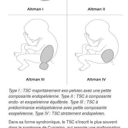
Type I : TSC majoritairement exo-pelvien avec une petite
composante endopelvienne. Type II : TSC à composante
endo- et exopelvienne équilibrée. Type III : TSC à
prédominance endopelvienne avec petite composante
exopelvienne. Type IV : TSC strictement endopelvien.
Dans sa forme syndromique, le TSC s’inscrit le plus souvent
dans le syndrome de Currarino, qui associe une malformation