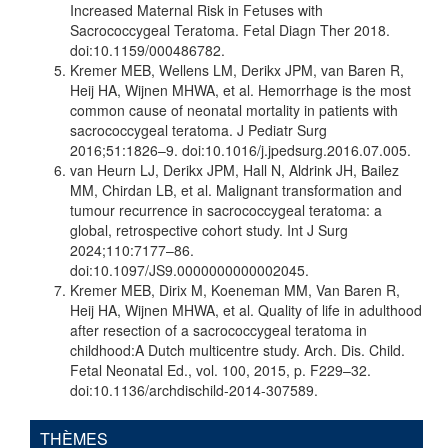
Increased Maternal Risk in Fetuses with
Sacrococcygeal Teratoma. Fetal Diagn Ther 2018.
doi:10.1159/000486782.
Kremer MEB, Wellens LM, Derikx JPM, van Baren R,
Heij HA, Wijnen MHWA, et al. Hemorrhage is the most
common cause of neonatal mortality in patients with
sacrococcygeal teratoma. J Pediatr Surg
2016;51:1826–9. doi:10.1016/j.jpedsurg.2016.07.005.
van Heurn LJ, Derikx JPM, Hall N, Aldrink JH, Bailez
MM, Chirdan LB, et al. Malignant transformation and
tumour recurrence in sacrococcygeal teratoma: a
global, retrospective cohort study. Int J Surg
2024;110:7177–86.
doi:10.1097/JS9.0000000000002045.
Kremer MEB, Dirix M, Koeneman MM, Van Baren R,
Heij HA, Wijnen MHWA, et al. Quality of life in adulthood
after resection of a sacrococcygeal teratoma in
childhood:A Dutch multicentre study. Arch. Dis. Child.
Fetal Neonatal Ed., vol. 100, 2015, p. F229–32.
doi:10.1136/archdischild-2014-307589.
THÈMES