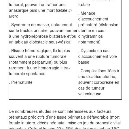
tumoral, pouvant entraîner une
fœtale
anasarque puis une mort fœtale
in
. Menace
utero
d’accouchement
. Syndrome de masse, notamment
prématuré (distension
sur le tractus urinaire, pouvant mener
utérine en cas
à une hydronéphrose bilatérale et/ou
d’hydramnios
un tableau d’obstacle sous-vésical
notamment)
. Risque hémorragique, lié le plus
. Dystocie en cas
souvent à une rupture tumorale
d’accouchement voie
(notamment perpartum) ou plus
basse
rarement à une hémorragie intra-
. Complications liées à
tumorale spontanée
une cicatrice utérine,
. Prématurité
souvent corporéale en
cas de tumeur
volumineuse
De nombreuses études se sont intéressées aux facteurs
prénataux prédictifs d’une issue périnatale défavorable (mort
fœtale in utero, décès néonatal, mise en jeu du pronostic vital
néonatal). Celle-ci touche 20 à 30% des fœtus ayant un TSC