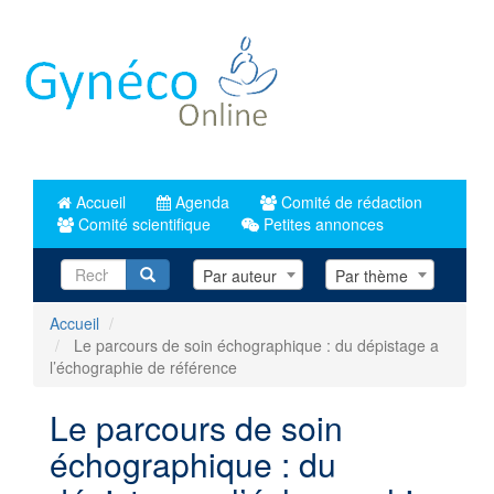
Aller
au
contenu
principal
Accueil
Agenda
Comité de rédaction
Comité scientifique
Petites annonces
Recherche
Par auteur
Par thème
Accueil
Le parcours de soin échographique : du dépistage a
l’échographie de référence
Le parcours de soin
échographique : du