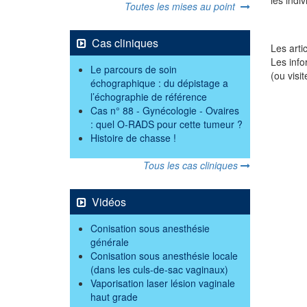
Toutes les mises au point
Cas cliniques
Les arti
Les info
Le parcours de soin
(ou visi
échographique : du dépistage a
l’échographie de référence
Cas n° 88 - Gynécologie - Ovaires
: quel O-RADS pour cette tumeur ?
Histoire de chasse !
Tous les cas cliniques
Vidéos
Conisation sous anesthésie
générale
Conisation sous anesthésie locale
(dans les culs-de-sac vaginaux)
Vaporisation laser lésion vaginale
haut grade