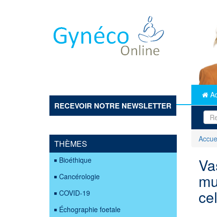
Aller
au
contenu
principal
Ac
RECEVOIR NOTRE NEWSLETTER
Accue
THÈMES
Va
Bioéthique
mu
Cancérologie
cel
COVID-19
Échographie foetale