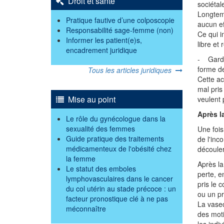
Droit et santé
sociétal
Longtemp
Pratique fautive d’une colposcopie
aucun ef
Responsabilité sage-femme (non)
Ce qui i
Informer les patient(e)s,
libre et
encadrement juridique
- Garder
forme de
Tous les articles juridiques
Cette ac
mal pris
Mise au point
veulent 
Après l
Le rôle du gynécologue dans la
sexualité des femmes
Une fois
Guide pratique des traitements
de l'inc
médicamenteux de l'obésité chez
découler
la femme
Après la
Le statut des emboles
perte, en
lymphovasculaires dans le cancer
pris le 
du col utérin au stade précoce : un
ou un pr
facteur pronostique clé à ne pas
La vasec
méconnaître
des moti
les indi