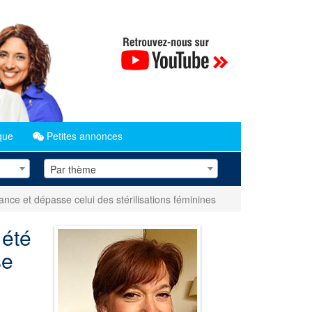
que
Petites annonces
Par thème
nce et dépasse celui des stérilisations féminines
 été
se