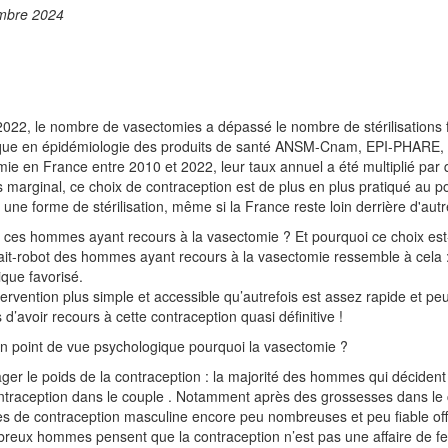
mbre 2024
022, le nombre de vasectomies a dépassé le nombre de stérilisations
ique en épidémiologie des produits de santé ANSM-Cnam, EPI-PHARE, qu
ie en France entre 2010 et 2022, leur taux annuel a été multiplié par
s marginal, ce choix de contraception est de plus en plus pratiqué au
r une forme de stérilisation, même si la France reste loin derrière d
 ces hommes ayant recours à la vasectomie ? Et pourquoi ce choix est
ait-robot des hommes ayant recours à la vasectomie ressemble à cela
que favorisé.
tervention plus simple et accessible qu’autrefois est assez rapide et pe
’avoir recours à cette contraception quasi définitive !
n point de vue psychologique pourquoi la vasectomie ?
er le poids de la contraception : la majorité des hommes qui décident d’
ntraception dans le couple . Notamment après des grossesses dans le c
 de contraception masculine encore peu nombreuses et peu fiable offre
eux hommes pensent que la contraception n’est pas une affaire de fe