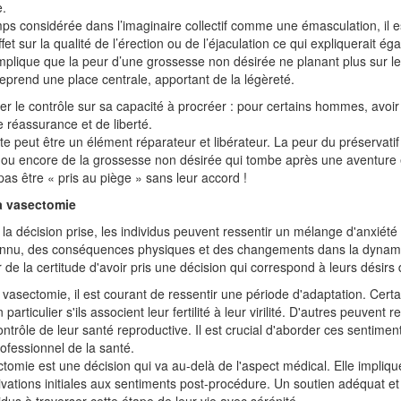
e.
s considérée dans l’imaginaire collectif comme une émasculation, il e
fet sur la qualité de l’érection ou de l’éjaculation ce qui expliquerait 
mplique que la peur d’une grossesse non désirée ne planant plus sur le
 reprend une place centrale, apportant de la légèreté.
 le contrôle sur sa capacité à procréer : pour certains hommes, avoir 
 réassurance et de liberté.
te peut être un élément réparateur et libérateur. La peur du préservatif 
 ou encore de la grossesse non désirée qui tombe après une aventure
pas être « pris au piège » sans leur accord !
a vasectomie
 la décision prise, les individus peuvent ressentir un mélange d'anxiété
onnu, des conséquences physiques et des changements dans la dynamiq
 de la certitude d'avoir pris une décision qui correspond à leurs désirs 
 vasectomie, il est courant de ressentir une période d'adaptation. Ce
 particulier s'ils associent leur fertilité à leur virilité. D'autres peuvent
contrôle de leur santé reproductive. Il est crucial d'aborder ces sentime
ofessionnel de la santé.
tomie est une décision qui va au-delà de l'aspect médical. Elle impliq
vations initiales aux sentiments post-procédure. Un soutien adéquat e
vidus à traverser cette étape de leur vie avec sérénité.