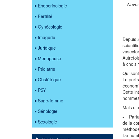
Nove
Endocrinologie
Fertilité
Gynécologie
Imagerie
Depuis 2
scientif
Juridique
vasectom
Autrefoi
Ménopause
à choisi
Pédiatrie
Qui sont
Obstétrique
Le portr
économi
PSY
Cette in
hommes d
Sage-femme
Mais d’u
Sénologie
- Partag
Sexologie
de la co
méthodes
De nombr