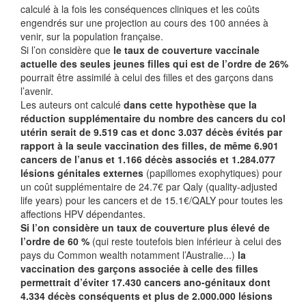
calculé à la fois les conséquences cliniques et les coûts
engendrés sur une projection au cours des 100 années à
venir, sur la population française.
Si l’on considère que
le taux de couverture vaccinale
actuelle des seules jeunes filles qui est de l’ordre de 26%
pourrait être assimilé à celui des filles et des garçons dans
l’avenir.
Les auteurs ont calculé
dans cette hypothèse que la
réduction supplémentaire du nombre des cancers du col
utérin serait de 9.519 cas et donc 3.037 décès évités par
rapport à la seule vaccination des filles, de même 6.901
cancers de l’anus et 1.166 décès associés et 1.284.077
lésions génitales externes
(papillomes exophytiques) pour
un coût supplémentaire de 24.7€ par Qaly (quality-adjusted
life years) pour les cancers et de 15.1€/QALY pour toutes les
affections HPV dépendantes.
Si l’on considère un taux de couverture plus élevé de
l’ordre de 60 %
(qui reste toutefois bien inférieur à celui des
pays du Common wealth notamment l’Australie...)
la
vaccination des garçons associée à celle des filles
permettrait d’éviter 17.430 cancers ano-génitaux dont
4.334 décès conséquents et plus de 2.000.000 lésions