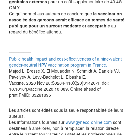
génitales externes
pour un coût supplémentaire de 40.4€/
QALY.
Ce qui permet aux auteurs de conclure que
la vaccination
associée des garçons serait efficace en termes de santé
publique pour un surcout modeste et acceptable
au
regard du bénéfice attendu.
_________
Public health impact and cost-effectiveness of a nine-valent
gender-neutral
HPV
vaccination program in France.
Majed L, Bresse X, El Mouaddin N, Schmidt A, Daniels VJ,
Pavelyev A, Levy-Bachelot L, Elbasha E.
Vaccine. 2020 Nov 28:S0264-410X(20)31420-1. doi:
10.1016/j.vaccine.2020.10.089. Online ahead of
print.PMID: 33261895
Les articles sont édités sous la seule responsabilité de leurs
auteurs.
Les informations fournies sur
www.gyneco-online.com
sont
destinées à améliorer, non à remplacer, la relation directe
entre le patient (ou visiteur du site) et les professionnels de