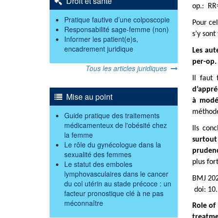
Droit et santé
op.: RR=
Pratique fautive d’une colposcopie
Pour cel
Responsabilité sage-femme (non)
s’y sont
Informer les patient(e)s,
encadrement juridique
Les aut
per-op. 
Tous les articles juridiques
Il faut
d’appré
Mise au point
à modér
méthodes
Guide pratique des traitements
médicamenteux de l'obésité chez
Ils con
la femme
surtout
Le rôle du gynécologue dans la
pruden
sexualité des femmes
plus for
Le statut des emboles
lymphovasculaires dans le cancer
BMJ 202
du col utérin au stade précoce : un
doi: 10
facteur pronostique clé à ne pas
méconnaître
Role of
treatme