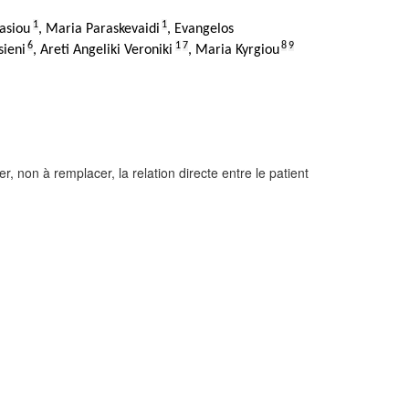
1
1
asiou
,
Maria Paraskevaidi
,
Evangelos
6
1
7
8
9
sieni
,
Areti Angeliki Veroniki
,
Maria Kyrgiou
, non à remplacer, la relation directe entre le patient