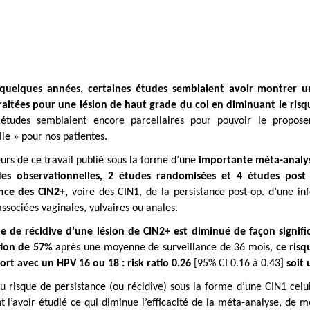
quelques années, certaines études semblaient avoir montrer un
traitées pour une lésion de haut grade du col en diminuant le risq
études semblaient encore parcellaires pour pouvoir le prop
elle » pour nos patientes.
urs de ce travail publié sous la forme d’une
importante méta-analys
es observationnelles, 2 études randomisées et 4 études post 
nce des CIN2+,
voire des CIN1, de la persistance post-op. d’une i
associées vaginales, vulvaires ou anales.
ue de récidive d’une lésion de CIN2+ est diminué de façon significa
ion de 57%
après une moyenne de surveillance de 36 mois,
ce risq
ort avec un HPV 16 ou 18 : risk ratio 0.26
[95% CI 0.16 à 0.43]
soit
 risque de persistance (ou récidive) sous la forme d’une CIN1 celui
 l’avoir étudié ce qui diminue l’efficacité de la méta-analyse, de 