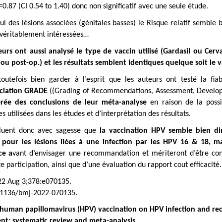
0.87 (CI 0.54 to 1.40) donc non significatif avec une seule étude.
ui des lésions associées (génitales basses) le Risque relatif semble
 véritablement intéressées…
eurs ont aussi analysé le type de vaccin utilisé (Gardasil ou Cerva
ou post-op.) et les résultats semblent identiques quelque soit le va
 toutefois bien garder à l’esprit que les auteurs ont testé la fi
ciation GRADE
((Grading of Recommendations, Assessment, Develop
ée des conclusions de leur méta-analyse
en raison de la possi
 utilisées dans les études et d’interprétation des résultats.
cluent donc avec sagesse que
la vaccination HPV semble bien di
 pour les lésions liées à une infection par les HPV 16 & 18, m
ce a
vant d’envisager une recommandation et mériteront d’être co
te participation, ainsi que d’une évaluation du rapport cout efficacité.
2 Aug 3;378:e070135.
.1136/bmj-2022-070135.
 human papillomavirus (HPV) vaccination on HPV infection and recu
nt: systematic review and meta-analysis