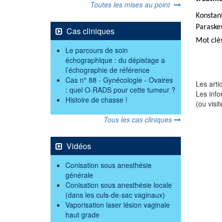
Toutes les mises au point
Konstan
Paraske
Cas cliniques
Mot clés
Le parcours de soin
échographique : du dépistage a
l’échographie de référence
Cas n° 88 - Gynécologie - Ovaires
Les arti
: quel O-RADS pour cette tumeur ?
Les info
Histoire de chasse !
(ou visi
Tous les cas cliniques
Vidéos
Conisation sous anesthésie
générale
Conisation sous anesthésie locale
(dans les culs-de-sac vaginaux)
Vaporisation laser lésion vaginale
haut grade