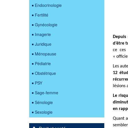
Endocrinologie
Fertilité
Gynécologie
Imagerie
Depuis 
Juridique
d’être 
ce ces 
Ménopause
« offici
Pédiatrie
Les aute
Obstétrique
12 étud
récurre
PSY
lésions 
Sage-femme
Le risq
Sénologie
diminut
en rapp
Sexologie
Quant au
semblent