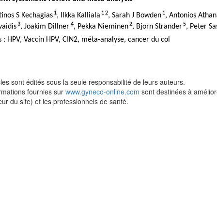
1
1
2
1
tinos S Kechagias
,
Ilkka Kalliala
,
Sarah J Bowden
,
Antonios Athan
3
4
2
5
vaidis
,
Joakim Dillner
,
Pekka Nieminen
,
Bjorn Strander
,
Peter Sa
 : HPV, Vaccin HPV, CIN2, méta-analyse, cancer du col
cles sont édités sous la seule responsabilité de leurs auteurs.
rmations fournies sur
www.gyneco-online.com
sont destinées à améliorer
teur du site) et les professionnels de santé.