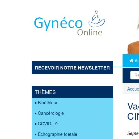
Aller
au
contenu
principal
Ac
RECEVOIR NOTRE NEWSLETTER
Accue
THÈMES
Va
Bioéthique
CI
Cancérologie
COVID-19
Septe
Échographie foetale