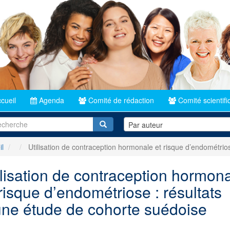
cueil
Agenda
Comité de rédaction
Comité scientifi
Recherche
Par auteur
il
Utilisation de contraception hormonale et risque d’endométrios
ilisation de contraception hormon
 risque d’endométriose : résultats
une étude de cohorte suédoise