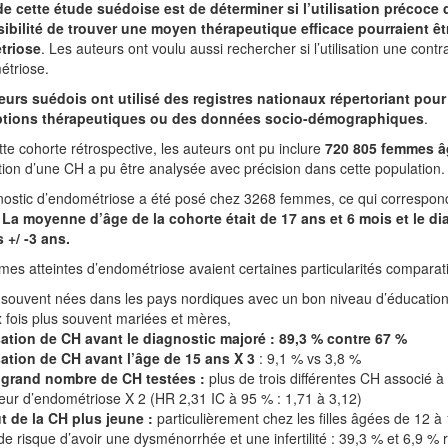
de cette étude suédoise est de déterminer si l’utilisation précoc
sibilité de trouver une moyen thérapeutique efficace pourraient ê
triose
. Les auteurs ont voulu aussi rechercher si l’utilisation une cont
étriose.
eurs suédois ont utilisé des registres nationaux répertoriant pour 
ptions thérapeutiques ou des données socio-démographiques
.
te cohorte rétrospective, les auteurs ont pu inclure
720 805 femmes âg
tion d’une CH a pu être analysée avec précision dans cette population.
nostic d’endométriose a été posé chez 3268 femmes, ce qui correspon
.
La moyenne d’âge de la cohorte était de 17 ans et 6 mois et le 
 +/ -3 ans.
es atteintes d’endométriose avaient certaines particularités compar
souvent nées dans les pays nordiques avec un bon niveau d’éducation
fois plus souvent mariées et mères,
isation de CH avant le diagnostic majoré : 89,3 % contre 67 %
sation de CH avant l’âge de 15 ans X 3
: 9,1 % vs 3,8 %
 grand nombre de CH testées :
plus de trois différentes CH associé 
ieur d’endométriose X 2 (HR 2,31 IC à 95 % : 1,71 à 3,12)
t de la CH plus jeune :
particulièrement chez les filles âgées de 12 à
de risque d’avoir une dysménorrhée et une infertilité : 39,3 % et 6,9 %