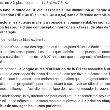
ssion 2 X plus fréquente : 14,3 % vs 7,3 %
s longue durée de CH était associée à une diminution du risque d
ilisation (HR 0,48 IC à 95 %. 0,43 à 0,54) sans différence notable
nclure, les auteurs invitent à considérer comme véritables signau
ation très jeune d’une contraception hormonale - l’essai de plus de
othérapie
.
, de nombreux biais existent :
 étude s’appuie sur des registres et il est toujours difficile d’établir un
rnant les prescriptions, il est établi que l’adhésion des jeunes patiente
de a suivi des femmes de 12 à 27 ans alors que le diagnostic d’endométr
aine.
tte cohorte,
la longue durée d’utilisation de la CH est associée à
minuer la croissance de lésion d’endométriose par divers mécanismes. 
 diminue le diamètre des endométriomes alors qu’une augmentation de 
tique. Les progestatifs pourraient, quant à eux, avoir un effet direct su
enèse influençant l’activité métabolique des tissus et moduler la répo
 adolescente, la dysménorrhée peut conduire un absentéisme scolaire ré
 influence néfaste sur la santé mentale et physique.
La prise en cha
 but de soulager les jeunes patientes
.