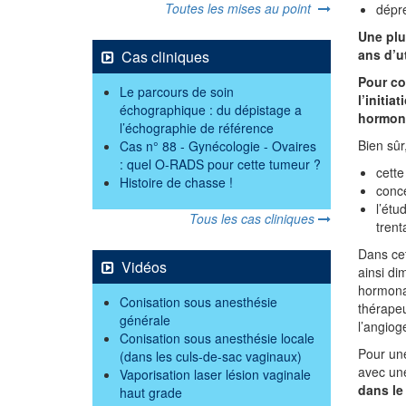
Toutes les mises au point
dépre
Une plu
ans d’ut
Cas cliniques
Pour co
Le parcours de soin
l’initi
échographique : du dépistage a
hormon
l’échographie de référence
Bien sûr
Cas n° 88 - Gynécologie - Ovaires
: quel O-RADS pour cette tumeur ?
cette
Histoire de chasse !
conce
l’étu
Tous les cas cliniques
trent
Dans ce
Vidéos
ainsi di
hormonal
Conisation sous anesthésie
thérapeu
générale
l’angiog
Conisation sous anesthésie locale
Pour une
(dans les culs-de-sac vaginaux)
avec une
Vaporisation laser lésion vaginale
dans le
haut grade