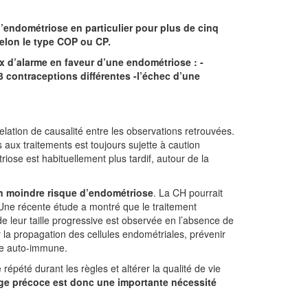
’endométriose en particulier pour plus de cinq
 selon le type COP ou CP.
x d’alarme en faveur d’une endométriose : -
 3 contraceptions différentes -l’échec d’une
e relation de causalité entre les observations retrouvées.
s aux traitements est toujours sujette à caution
iose est habituellement plus tardif, autour de la
 un moindre risque d’endométriose
. La CH pourrait
Une récente étude a montré que le traitement
leur taille progressive est observée en l’absence de
r la propagation des cellules endométriales, prévenir
nse auto-immune.
pété durant les règles et altérer la qualité de vie
rge précoce est donc une importante nécessité