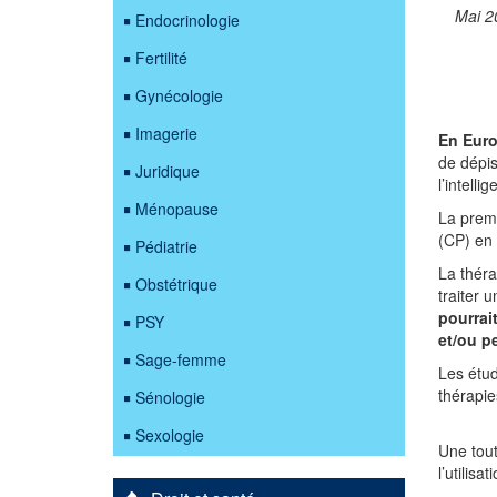
Mai 2
Endocrinologie
Fertilité
Gynécologie
Imagerie
En Euro
de dépi
Juridique
l’intell
Ménopause
La premi
(CP) en 
Pédiatrie
La théra
Obstétrique
traiter 
pourrai
PSY
et/ou p
Sage-femme
Les étud
thérapie
Sénologie
Sexologie
Une tout
l’utilis