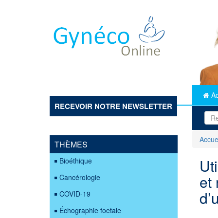
Aller
au
contenu
principal
Ac
RECEVOIR NOTRE NEWSLETTER
Accue
THÈMES
Ut
Bioéthique
et
Cancérologie
d’
COVID-19
Échographie foetale