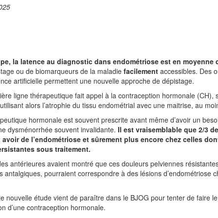
025
pe, la latence au diagnostic dans endométriose est en moyenne d
stage ou de biomarqueurs de la maladie
facilement
accessibles. Des out
igence artificielle permettent une nouvelle approche de dépistage.
ère ligne thérapeutique fait appel à la contraception hormonale (CH), s
utilisant alors l’atrophie du tissu endométrial avec une maitrise, au moins
peutique hormonale est souvent prescrite avant même d’avoir un besoi
une dysménorrhée souvent invalidante.
Il est vraisemblable que 2/3 
t avoir de l’endométriose et sûrement plus encore chez celles do
ersistantes sous traitement.
es antérieures avaient montré que ces douleurs pelviennes résistante
s antalgiques, pourraient correspondre à des lésions d’endométriose 
e nouvelle étude vient de paraître dans le BJOG pour tenter de faire le 
ation d’une contraception hormonale.