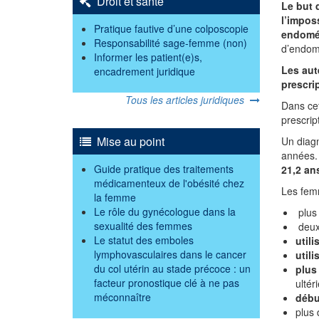
Droit et santé
Le but 
l’impos
Pratique fautive d’une colposcopie
endomé
Responsabilité sage-femme (non)
d’endom
Informer les patient(e)s,
Les aut
encadrement juridique
prescri
Tous les articles juridiques
Dans cet
prescrip
Mise au point
Un diag
années
Guide pratique des traitements
21,2 ans
médicamenteux de l'obésité chez
Les femm
la femme
Le rôle du gynécologue dans la
plus 
sexualité des femmes
deux 
Le statut des emboles
util
lymphovasculaires dans le cancer
utili
du col utérin au stade précoce : un
plus
facteur pronostique clé à ne pas
ultér
méconnaître
débu
plus 