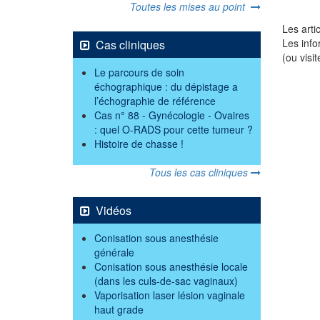
Toutes les mises au point
Les arti
Les info
Cas cliniques
(ou visi
Le parcours de soin
échographique : du dépistage a
l’échographie de référence
Cas n° 88 - Gynécologie - Ovaires
: quel O-RADS pour cette tumeur ?
Histoire de chasse !
Tous les cas cliniques
Vidéos
Conisation sous anesthésie
générale
Conisation sous anesthésie locale
(dans les culs-de-sac vaginaux)
Vaporisation laser lésion vaginale
haut grade