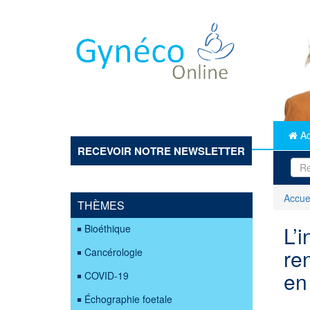
Aller
au
contenu
principal
Ac
RECEVOIR NOTRE NEWSLETTER
Accue
THÈMES
L’i
Bioéthique
ren
Cancérologie
en
COVID-19
Échographie foetale