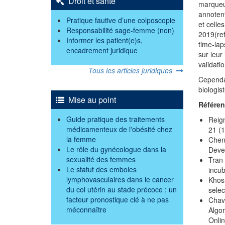
Droit et santé
marqueur
annoten
Pratique fautive d’une colposcopie
et celle
Responsabilité sage-femme (non)
2019(re
Informer les patient(e)s,
time-lap
encadrement juridique
sur leur
validatio
Tous les articles juridiques
Cependan
biologis
Mise au point
Référe
Guide pratique des traitements
Reign
médicamenteux de l'obésité chez
21 (1
la femme
Chen 
Le rôle du gynécologue dans la
Deve
sexualité des femmes
Tran 
Le statut des emboles
incub
lymphovasculaires dans le cancer
Khosr
du col utérin au stade précoce : un
selec
facteur pronostique clé à ne pas
Chave
méconnaître
Algor
Onlin