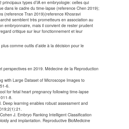
 principaux types d’IA en embryologie: celles qui
e dans le cadre du time-lapse (reference Chen 2019);
ons (reference Tran 2019)(reference Khosravi
rché semblent très prometteurs en association au
tion embryonnaire, mais il convient de rester prudent
 regard critique sur leur fonctionnement et leur
plus comme outils d’aide à la décision pour le
et perspectives en 2019. Médecine de la Reproduction
ng with Large Dataset of Microscope Images to
51‑6.
ool for fetal heart pregnancy following time-lapse
1011‑8.
al. Deep learning enables robust assessment and
2019;2(1):21.
Cohen J. Embryo Ranking Intelligent Classification
o ploidy and implantation. Reproductive BioMedicine