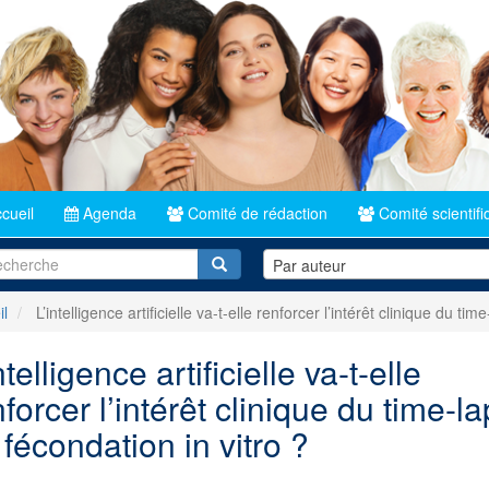
cueil
Agenda
Comité de rédaction
Comité scientifi
Recherche
Par auteur
il
L’intelligence artificielle va-t-elle renforcer l’intérêt clinique du ti
ntelligence artificielle va-t-elle
forcer l’intérêt clinique du time-l
 fécondation in vitro ?