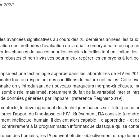
er 2022
es avancées significatives au cours des 25 dernières années, les taux 
sation des méthodes d’évaluation de la qualité embryonnaire occupe un
r les chances de succès pour les couples infertiles tout en limitant les 
 robustes et non invasives pour mieux repérer les embryons à fort pote
l.
lapse est une technologie apparue dans les laboratoires de FIV en 201
aire tout en respectant des conditions de culture optimales. Cette év
aire en y introduisant de nouveaux marqueurs morpho-cinétiques, mai
 semble réel mais limité, notamment du fait de la variabilité inter et intr
 de données générées par l’appareil (reference Reignier 2019).
contexte, le développement des techniques basées sur l’intelligence arti
forcer l’apport du time-lapse en FIV. Brièvement, l’IA consiste à rendr
ment intellectuel humain. Il devient alors capable « d’apprendre » et
t, contrairement à la programmation informatique classique qui se cont
férence des humains, les IA peuvent étudier objectivement et rapidement