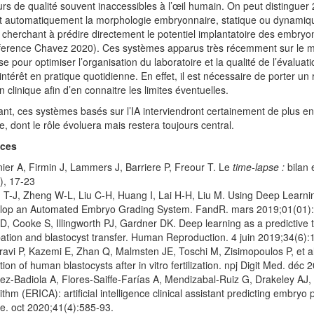
s de qualité souvent inaccessibles à l’œil humain. On peut distinguer 2
t automatiquement la morphologie embryonnaire, statique ou dynamiqu
s cherchant à prédire directement le potentiel implantatoire des embry
ference Chavez 2020). Ces systèmes apparus très récemment sur le ma
se pour optimiser l’organisation du laboratoire et la qualité de l’évalua
 intérêt en pratique quotidienne. En effet, il est nécessaire de porter un
n clinique afin d’en connaitre les limites éventuelles.
t, ces systèmes basés sur l’IA interviendront certainement de plus en 
te, dont le rôle évoluera mais restera toujours central.
nces
ier A, Firmin J, Lammers J, Barriere P, Freour T. Le
time-lapse :
bilan 
), 17-23
T-J, Zheng W-L, Liu C-H, Huang I, Lai H-H, Liu M. Using Deep Learni
lop an Automated Embryo Grading System. FandR. mars 2019;01(01):
D, Cooke S, Illingworth PJ, Gardner DK. Deep learning as a predictive t
ation and blastocyst transfer. Human Reproduction. 4 juin 2019;34(6):
avi P, Kazemi E, Zhan Q, Malmsten JE, Toschi M, Zisimopoulos P, et 
tion of human blastocysts after in vitro fertilization. npj Digit Med. déc 
z-Badiola A, Flores-Saiffe-Farías A, Mendizabal-Ruiz G, Drakeley AJ, 
ithm (ERICA): artificial intelligence clinical assistant predicting embry
e. oct 2020;41(4):585‑93.