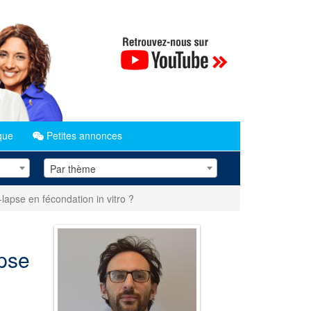
que
Petites annonces
Par thème
me-lapse en fécondation in vitro ?
apse