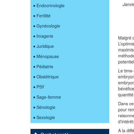
Janvi
Endocrinologie
Fertilité
Gynécologie
Imagerie
Malgré d
L’optimi
Juridique
maximise
méthodes
Ménopause
potentie
Pédiatrie
Le time-
Obstétrique
embryonn
embryonn
PSY
bénéfice
quantité
Sage-femme
Dans ce 
Sénologie
pour ren
raisonne
Sexologie
d’intérê
A la dif