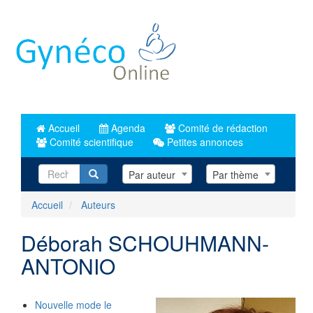
Aller
au
contenu
principal
Accueil
Agenda
Comité de rédaction
Comité scientifique
Petites annonces
Recherche
Par auteur
Par thème
Accueil
Auteurs
Déborah SCHOUHMANN-
ANTONIO
Nouvelle mode le