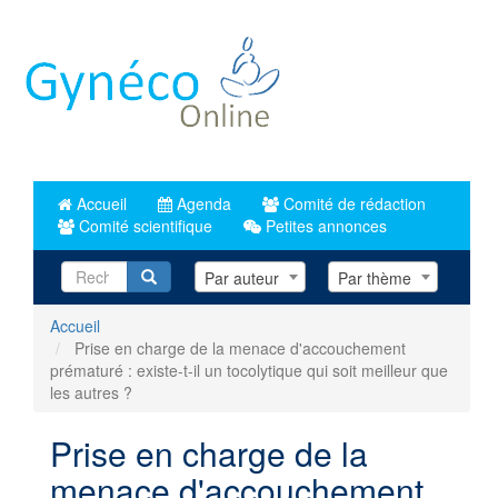
Aller
au
contenu
principal
Accueil
Agenda
Comité de rédaction
Comité scientifique
Petites annonces
Recherche
Par auteur
Par thème
Accueil
Prise en charge de la menace d'accouchement
prématuré : existe-t-il un tocolytique qui soit meilleur que
les autres ?
Prise en charge de la
menace d'accouchement