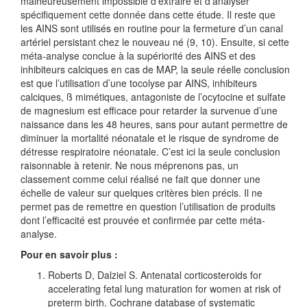
malheureusement impossible d’extraire et d’analyser
spécifiquement cette donnée dans cette étude. Il reste que
les AINS sont utilisés en routine pour la fermeture d’un canal
artériel persistant chez le nouveau né (9, 10). Ensuite, si cette
méta-analyse conclue à la supériorité des AINS et des
inhibiteurs calciques en cas de MAP, la seule réelle conclusion
est que l’utilisation d’une tocolyse par AINS, inhibiteurs
calciques, ß mimétiques, antagoniste de l’ocytocine et sulfate
de magnesium est efficace pour retarder la survenue d’une
naissance dans les 48 heures, sans pour autant permettre de
diminuer la mortalité néonatale et le risque de syndrome de
détresse respiratoire néonatale. C’est ici la seule conclusion
raisonnable à retenir. Ne nous méprenons pas, un
classement comme celui réalisé ne fait que donner une
échelle de valeur sur quelques critères bien précis. Il ne
permet pas de remettre en question l’utilisation de produits
dont l’efficacité est prouvée et confirmée par cette méta-
analyse.
Pour en savoir plus :
Roberts D, Dalziel S. Antenatal corticosteroids for
accelerating fetal lung maturation for women at risk of
preterm birth. Cochrane database of systematic