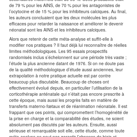
de 79 % pour les AINS, de 70 % pour les antagonistes de
l’ocytocine et de 15 % pour les inhibiteurs calciques. Au final,
les auteurs concluaient que les deux molécules les plus
efficaces pour retarder la naissance et améliorer le devenir
néonatal sont les AINS et les inhibiteurs calciques.
Alors que retenir de cette méta-analyse et suffit-elle à
modifier nos pratiques ? Il faut déjà lui reconnaître de réelles
limites méthodologiques. Les 95 essais prospectifs
randomisés inclus s’échelonnent sur une période très vaste ;
l’étude la plus ancienne datant de 1976. Si on ne doute pas
de la qualité méthodologique d’étude aussi anciennes, leur
extrapolation à notre pratique actuelle est par contre
beaucoup plus discutable. Beaucoup de choses ont
effectivement évolué depuis, en particulier l’utilisation de la
corticothérapie anténatale qui n’était pas encore prescrite à
cette époque, mais aussi les progrès faits en matière de
transferts materno-fœtaux et de réanimation néonatale. Il est
frappant que ces points, qui compromettent l’homogénéité de
la prise en charge et la comparabilité des études, ne soient
absolument pas discutés par les auteurs. Ensuite, aussi
sérieuse et remarquable soit elle, cette étude, comme toute
méta-analyse ne peut pas garantir l’absence de biais et