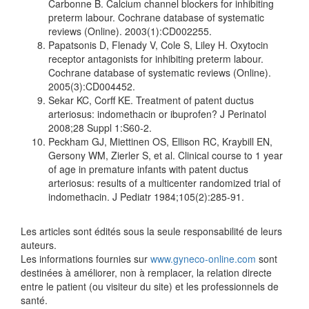
Carbonne B. Calcium channel blockers for inhibiting
preterm labour. Cochrane database of systematic
reviews (Online). 2003(1):CD002255.
Papatsonis D, Flenady V, Cole S, Liley H. Oxytocin
receptor antagonists for inhibiting preterm labour.
Cochrane database of systematic reviews (Online).
2005(3):CD004452.
Sekar KC, Corff KE. Treatment of patent ductus
arteriosus: indomethacin or ibuprofen? J Perinatol
2008;28 Suppl 1:S60-2.
Peckham GJ, Miettinen OS, Ellison RC, Kraybill EN,
Gersony WM, Zierler S, et al. Clinical course to 1 year
of age in premature infants with patent ductus
arteriosus: results of a multicenter randomized trial of
indomethacin. J Pediatr 1984;105(2):285-91.
Les articles sont édités sous la seule responsabilité de leurs
auteurs.
Les informations fournies sur
www.gyneco-online.com
sont
destinées à améliorer, non à remplacer, la relation directe
entre le patient (ou visiteur du site) et les professionnels de
santé.