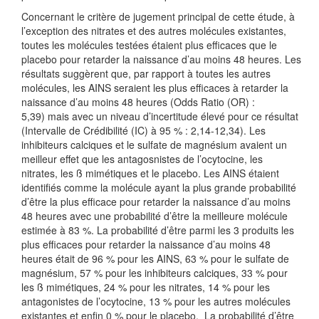
Concernant le critère de jugement principal de cette étude, à
l’exception des nitrates et des autres molécules existantes,
toutes les molécules testées étaient plus efficaces que le
placebo pour retarder la naissance d’au moins 48 heures. Les
résultats suggèrent que, par rapport à toutes les autres
molécules, les AINS seraient les plus efficaces à retarder la
naissance d’au moins 48 heures (Odds Ratio (OR) :
5,39) mais avec un niveau d’incertitude élevé pour ce résultat
(Intervalle de Crédibilité (IC) à 95 % : 2,14-12,34). Les
inhibiteurs calciques et le sulfate de magnésium avaient un
meilleur effet que les antagosnistes de l’ocytocine, les
nitrates, les ß mimétiques et le placebo. Les AINS étaient
identifiés comme la molécule ayant la plus grande probabilité
d’être la plus efficace pour retarder la naissance d’au moins
48 heures avec une probabilité d’être la meilleure molécule
estimée à 83 %. La probabilité d’être parmi les 3 produits les
plus efficaces pour retarder la naissance d’au moins 48
heures était de 96 % pour les AINS, 63 % pour le sulfate de
magnésium, 57 % pour les inhibiteurs calciques, 33 % pour
les ß mimétiques, 24 % pour les nitrates, 14 % pour les
antagonistes de l’ocytocine, 13 % pour les autres molécules
existantes et enfin 0 % pour le placebo. La probabilité d’être