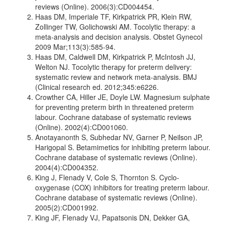
reviews (Online). 2006(3):CD004454.
Haas DM, Imperiale TF, Kirkpatrick PR, Klein RW,
Zollinger TW, Golichowski AM. Tocolytic therapy: a
meta-analysis and decision analysis. Obstet Gynecol
2009 Mar;113(3):585-94.
Haas DM, Caldwell DM, Kirkpatrick P, McIntosh JJ,
Welton NJ. Tocolytic therapy for preterm delivery:
systematic review and network meta-analysis. BMJ
(Clinical research ed. 2012;345:e6226.
Crowther CA, Hiller JE, Doyle LW. Magnesium sulphate
for preventing preterm birth in threatened preterm
labour. Cochrane database of systematic reviews
(Online). 2002(4):CD001060.
Anotayanonth S, Subhedar NV, Garner P, Neilson JP,
Harigopal S. Betamimetics for inhibiting preterm labour.
Cochrane database of systematic reviews (Online).
2004(4):CD004352.
King J, Flenady V, Cole S, Thornton S. Cyclo-
oxygenase (COX) inhibitors for treating preterm labour.
Cochrane database of systematic reviews (Online).
2005(2):CD001992.
King JF, Flenady VJ, Papatsonis DN, Dekker GA,