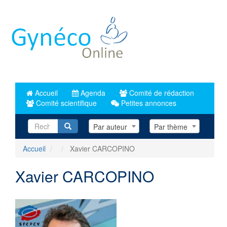
Aller
au
contenu
principal
Accueil
Agenda
Comité de rédaction
Comité scientifique
Petites annonces
Recherche
Par auteur
Par thème
Accueil
Xavier CARCOPINO
Xavier CARCOPINO