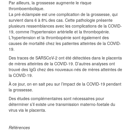
Par ailleurs, la grossesse augmente le risque
thromboembolique.
La p
r
é
-
éclampsie est une complication de la grossesse, qui
survient dans
6
à
8%
des cas.
Cette pathologie
pr
ésente
plusieurs ressemblances avec les complications de la
COVID-
19
, comme l'hypertension artérielle et
la thrombop
é
nie.
L
’
hypertension
et la thrombop
é
nie
sont également
de
s
causes de
mortalit
é chez les patiente
s
atteintes de la
COVID-
19
.
Des traces
de SARSCoV-2
ont é
t
é
d
é
tect
ées dans le placenta
de mères atteintes de la
COVID-19
. D’autres analyses ont
trouvé des IgG chez des nouveaux
-n
é
s de m
è
res atteintes de
la
COVID-19
.
À ce jour, on en sait peu sur l’i
mpact d
e la
COVID-19
pendant
la grossesse
.
Des études complémentaires sont nécessaires pour
dé
terminer s
’il existe une transmission materno-foetale du
virus
via le placenta.
Références