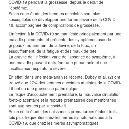
COVID-19 pendant la grossesse, depuis le début de
l’épidémie.
Selon cette étude, les femmes enceintes sont plus
susceptibles de développer une forme sévère de la
COVID-
19
, accompagnée de complications de grossesse.
L’infection à la COVID-19 se manifeste principalement par
un
e
maladie pulmonaire
et pr
ésente des sympt
ô
mes pseudo-
grippaux, notamment de la
fi
è
vre, de la toux, un
essoufflement, de la fatigue et des maux de t
ê
te.
L
a gravit
é de l'infection varie de l'absence de sympt
ôme
, à
une maladie pouvant entra
î
ner une pneumonie et une
insuffisance respiratoire sévère.
En effet, dans une mé
ta-analyse r
é
cente, Dubey et al.
(2)
ont
trouvé que 27% des femmes enceintes atteintes de la COVID-
19 ont eu une grossesse pathologique.
Le risque d'accouchement pré
matur
é
,
la
mauvaise circulation
foeto-placentaire et la rupture pré
matur
é
e
de
s
membrane
s
sont augmentés par la
covid-19
.
Selon cette étude, les naissances
pr
é
matur
ée
s
étaient trois
fois plus fré
quente
s chez les m
è
res symptomatiques à la
COVID-19, que chez les mères asymptomatiques.