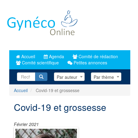
Aller
au
contenu
principal
Accueil
Agenda
Comité de rédaction
Comité scientifique
Petites annonces
Recherche
Par auteur
Par thème
Accueil
Covid-19 et grossesse
Covid-19 et grossesse
Février 2021