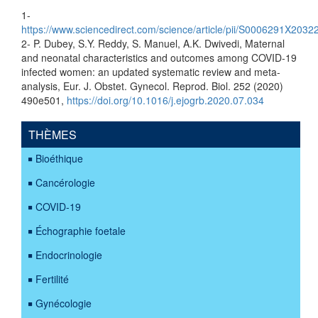
1-
https://www.scie
ncedirect.com/science/article/pii/S0006291X2032
2-
P. Dubey, S.Y. Reddy, S. Manuel, A.K. Dwivedi, Maternal
and neonatal char
acteristics and outcomes among COVID-19
infected women: an updated
systematic review and meta-
analysis, Eur. J. Obstet. Gynecol. Reprod. Biol. 252
(2020)
490e501,
https://doi.org/10.1016/j.ejogrb.2020.07.034
THÈMES
Bioéthique
Cancérologie
COVID-19
Échographie foetale
Endocrinologie
Fertilité
Gynécologie