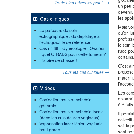
Toutes les mises au point
un peu p
devenir.
les appl
Cas cliniques
Mais voil
Le parcours de soin
qu’on lu
échographique : du dépistage a
professi
l’échographie de référence
le soin 
Cas n° 88 - Gynécologie - Ovaires
rude pou
: quel O-RADS pour cette tumeur ?
certains
Histoire de chasse !
C’est ai
proposer
Tous les cas cliniques
maternit
l’accou
Vidéos
Les cons
disparaî
Conisation sous anesthésie
été fait
générale
Conisation sous anesthésie locale
Il persis
(dans les culs-de-sac vaginaux)
collecti
Vaporisation laser lésion vaginale
soit la 
haut grade
sont nom