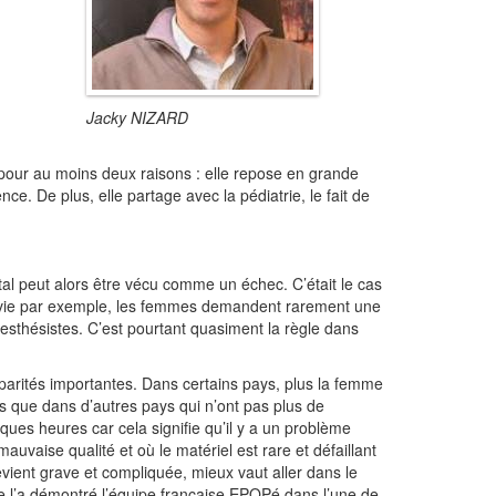
Jacky NIZARD
s pour au moins deux raisons : elle repose en grande
e. De plus, elle partage avec la pédiatrie, le fait de
tal peut alors être vécu comme un échec. C’était le cas
vie par exemple, les femmes demandent rarement une
esthésistes. C’est pourtant quasiment la règle dans
parités importantes. Dans certains pays, plus la femme
ors que dans d’autres pays qui n’ont pas plus de
lques heures car cela signifie qu’il y a un problème
 mauvaise qualité et où le matériel est rare et défaillant
evient grave et compliquée, mieux vaut aller dans le
 l’a démontré l’équipe française EPOPé dans l’une de