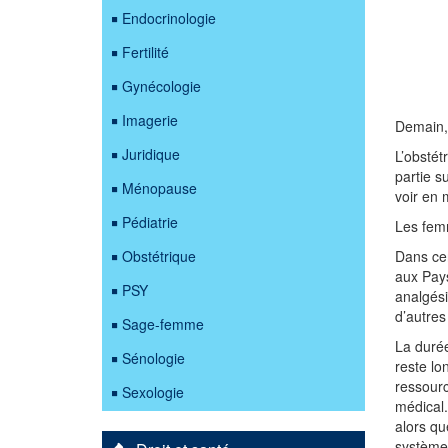
Endocrinologie
Fertilité
Gynécologie
Imagerie
Demain, 
Juridique
L’obstét
partie s
Ménopause
voir en 
Pédiatrie
Les fem
Obstétrique
Dans cer
aux Pay
PSY
analgési
d’autres
Sage-femme
La durée
Sénologie
reste lo
ressourc
Sexologie
médical. 
alors qu
système 