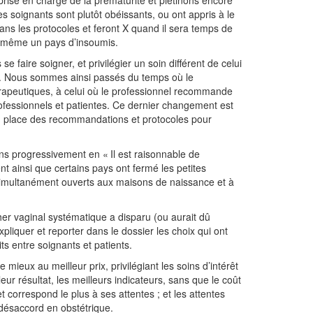
s soignants sont plutôt obéissants, ou ont appris à le
 dans les protocoles et feront X quand il sera temps de
d même un pays d’insoumis.
se faire soigner, et privilégier un soin différent de celui
s. Nous sommes ainsi passés du temps où le
hérapeutiques, à celui où le professionnel recommande
professionnels et patientes. Ce dernier changement est
 en place des recommandations et protocoles pour
eons progressivement en « Il est raisonnable de
t ainsi que certains pays ont fermé les petites
 simultanément ouverts aux maisons de naissance et à
her vaginal systématique a disparu (ou aurait dû
liquer et reporter dans le dossier les choix qui ont
its entre soignants et patients.
e mieux au meilleur prix, privilégiant les soins d’intérêt
leur résultat, les meilleurs indicateurs, sans que le coût
et correspond le plus à ses attentes ; et les attentes
désaccord en obstétrique.