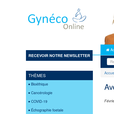
Aller
au
contenu
principal
Ac
RECEVOIR NOTRE NEWSLETTER
Accue
THÈMES
Av
Bioéthique
Cancérologie
Févri
COVID-19
Échographie foetale