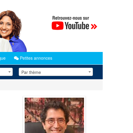
que
Petites annonces
Par thème