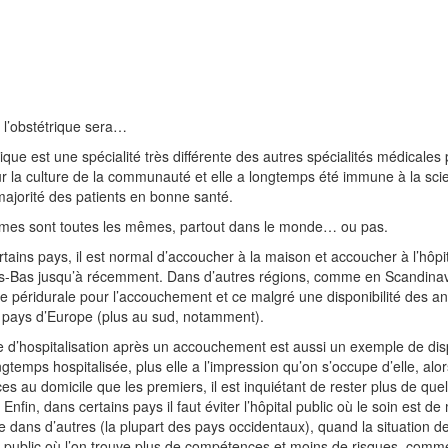
l’obstétrique sera…
rique est une spécialité très différente des autres spécialités médicale
ur la culture de la communauté et elle a longtemps été immune à la scienc
majorité des patients en bonne santé.
mes sont toutes les mêmes, partout dans le monde… ou pas.
tains pays, il est normal d’accoucher à la maison et accoucher à l’hôpi
s-Bas jusqu’à récemment. Dans d’autres régions, comme en Scandina
e péridurale pour l’accouchement et ce malgré une disponibilité des an
 pays d’Europe (plus au sud, notamment).
 d’hospitalisation après un accouchement est aussi un exemple de dis
ngtemps hospitalisée, plus elle a l’impression qu’on s’occupe d’elle, al
es au domicile que les premiers, il est inquiétant de rester plus de que
Enfin, dans certains pays il faut éviter l’hôpital public où le soin est de
e dans d’autres (la plupart des pays occidentaux), quand la situation d
public où l’on trouve plus de compétences et moins de risques, comme