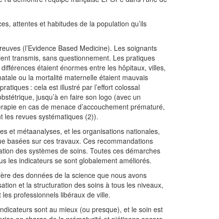
, attentes et habitudes de la population qu’ils
preuves (l’Evidence Based Medicine). Les soignants
vaient transmis, sans questionnement. Les pratiques
 différences étaient énormes entre les hôpitaux, villes,
inatale ou la mortalité maternelle étaient mauvais
iques : cela est illustré par l’effort colossal
’obstétrique, jusqu’à en faire son logo (avec un
thérapie en cas de menace d’accouchement prématuré,
t les revues systématiques (2)).
s et métaanalyses, et les organisations nationales,
que basées sur ces travaux. Ces recommandations
isation des systèmes de soins. Toutes ces démarches
us les indicateurs se sont globalement améliorés.
mière des données de la science que nous avons
ation et la structuration des soins à tous les niveaux,
 les professionnels libéraux de ville.
dicateurs sont au mieux (ou presque), et le soin est
rise en charge de la prématurité et piétinons encore