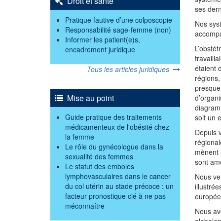
Droit et santé
ses dern
Pratique fautive d’une colposcopie
Nos syst
Responsabilité sage-femme (non)
accompag
Informer les patient(e)s,
L’obstét
encadrement juridique
travaill
étaient 
Tous les articles juridiques
régions,
presque 
Mise au point
d’organi
diagramm
Guide pratique des traitements
soit un 
médicamenteux de l'obésité chez
Depuis v
la femme
régional
Le rôle du gynécologue dans la
mènent à
sexualité des femmes
sont amé
Le statut des emboles
lymphovasculaires dans le cancer
Nous ven
du col utérin au stade précoce : un
illustré
facteur pronostique clé à ne pas
européen
méconnaître
Nous avo
globalem