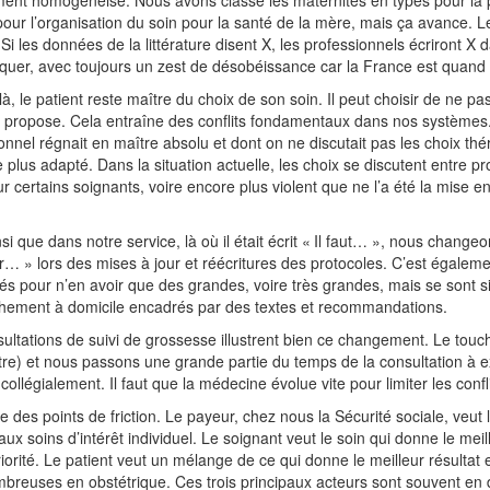
our l’organisation du soin pour la santé de la mère, mais ça avance. Le
 Si les données de la littérature disent X, les professionnels écriront X
iquer, avec toujours un zest de désobéissance car la France est quan
à, le patient reste maître du choix de son soin. Il peut choisir de ne pas 
i propose. Cela entraîne des conflits fondamentaux dans nos système
onnel régnait en maître absolu et dont on ne discutait pas les choix t
le plus adapté. Dans la situation actuelle, les choix se discutent entre 
r certains soignants, voire encore plus violent que ne l’a été la mise
.
nsi que dans notre service, là où il était écrit « Il faut… », nous chang
… » lors des mises à jour et réécritures des protocoles. C’est égalemen
és pour n’en avoir que des grandes, voire très grandes, mais se sont
chement à domicile encadrés par des textes et recommandations.
ultations de suivi de grossesse illustrent bien ce changement. Le touc
tre) et nous passons une grande partie du temps de la consultation à exp
s collégialement. Il faut que la médecine évolue vite pour limiter les confl
te des points de friction. Le payeur, chez nous la Sécurité sociale, veut l
f aux soins d’intérêt individuel. Le soignant veut le soin qui donne le meil
priorité. Le patient veut un mélange de ce qui donne le meilleur résultat 
breuses en obstétrique. Ces trois principaux acteurs sont souvent en 