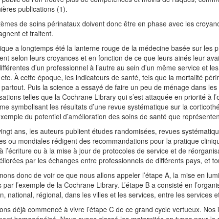
ières publications (1).
èmes de soins périnataux doivent donc être en phase avec les croyances
nent et traitent.
rique a longtemps été la lanterne rouge de la médecine basée sur les 
aient selon leurs croyances et en fonction de ce que leurs ainés leur a
différentes d’un professionnel à l’autre au sein d’un même service et les
 etc. À cette époque, les indicateurs de santé, tels que la mortalité pér
partout. Puis la science a essayé de faire un peu de ménage dans les prat
sations telles que la Cochrane Library qui s’est attaquée en priorité à l
e symbolisant les résultats d’une revue systématique sur la cortico
exemple du potentiel d’amélioration des soins de santé que représenten
ingt ans, les auteurs publient études randomisées, revues systématique
es ou mondiales rédigent des recommandations pour la pratique clini
 l’écriture ou à la mise à jour de protocoles de service et de réorgan
liorées par les échanges entre professionnels de différents pays, et to
ons donc de voir ce que nous allons appeler l’étape A, la mise en lu
es par l’exemple de la Cochrane Library. L’étape B a consisté en l’organis
, national, régional, dans les villes et les services, entre les services et
ns déjà commencé à vivre l’étape C de ce grand cycle vertueux. Nos in
ent homogénéisé. Nous avons classé les maternités en types pour la p