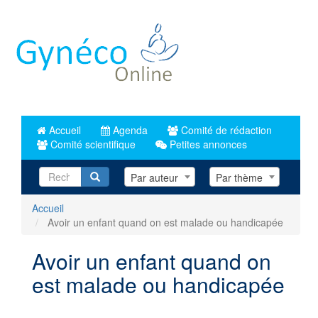
Aller
au
contenu
principal
Accueil
Agenda
Comité de rédaction
Comité scientifique
Petites annonces
Recherche
Par auteur
Par thème
Accueil
Avoir un enfant quand on est malade ou handicapée
Avoir un enfant quand on
est malade ou handicapée