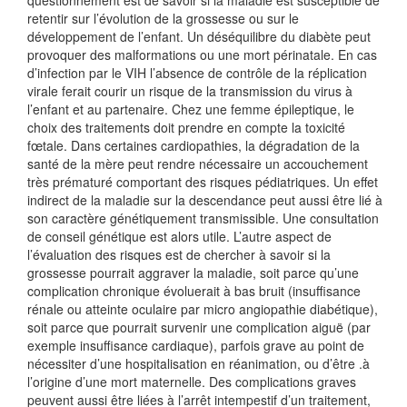
questionnement est de savoir si la maladie est susceptible de
retentir sur l’évolution de la grossesse ou sur le
développement de l’enfant. Un déséquilibre du diabète peut
provoquer des malformations ou une mort périnatale. En cas
d’infection par le VIH l’absence de contrôle de la réplication
virale ferait courir un risque de la transmission du virus à
l’enfant et au partenaire. Chez une femme épileptique, le
choix des traitements doit prendre en compte la toxicité
fœtale. Dans certaines cardiopathies, la dégradation de la
santé de la mère peut rendre nécessaire un accouchement
très prématuré comportant des risques pédiatriques. Un effet
indirect de la maladie sur la descendance peut aussi être lié à
son caractère génétiquement transmissible. Une consultation
de conseil génétique est alors utile. L’autre aspect de
l’évaluation des risques est de chercher à savoir si la
grossesse pourrait aggraver la maladie, soit parce qu’une
complication chronique évoluerait à bas bruit (insuffisance
rénale ou atteinte oculaire par micro angiopathie diabétique),
soit parce que pourrait survenir une complication aiguë (par
exemple insuffisance cardiaque), parfois grave au point de
nécessiter d’une hospitalisation en réanimation, ou d’être .à
l’origine d’une mort maternelle. Des complications graves
peuvent aussi être liées à l’arrêt intempestif d’un traitement,