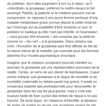
du praticien, dont elles supposent à tort ou à raison, qu’il
«interdirait» la grossesse, préfèrent le mettre devant le fait
accompli. Parfois, la patiente et le médecin peuvent mal se
comprendre: en réponse à une jeune femme porteuse d’une
maladie métabolique grave connue depuis la petite enfance
qui l’interroge sur sa possibilité d’être enceinte un jour, le
pédiatre lui explique qu’elle n’est pas infertile, et l’expression
« vous pouvez être enceinte » est comprise par la patiente
comme un « feu vert » à la grossesse. Dans certains cas
enfin, l’évocation de la grossesse peut être difficile du fait de
la nature même de la maladie, par exemple pour les femmes
atteintes d’un trouble psychiatrique chronique.
Imaginer que le médecin omniscient pourrait interdire ou
autoriser la grossesse est une représentation sommaire de la
réalité. Certes, en vertu de son devoir de bienfaisance, il peut
contre-indiquer une grossesse si le risque de mortalité et de
morbidité maternelle ou fœtale parait trop grand. Il existe un
consensus implicite des professionnels pour déconseiller la
grossesse dans les cas les plus graves, mais il n’est pas
toujours facile de fixer
a priori
des limites de risque à ne pas
franchir. De toute façon, en l’absence d’infertilité, la décision
de tenter de mettre en œuvre une grossesse revient de fait