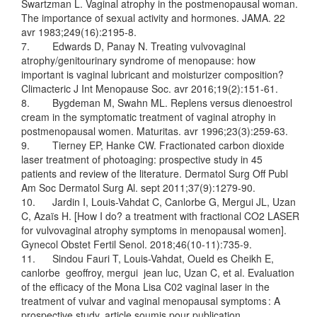
Swartzman L. Vaginal atrophy in the postmenopausal woman.
The importance of sexual activity and hormones. JAMA. 22
avr 1983;249(16):2195‑8.
7. Edwards D, Panay N. Treating vulvovaginal
atrophy/genitourinary syndrome of menopause: how
important is vaginal lubricant and moisturizer composition?
Climacteric J Int Menopause Soc. avr 2016;19(2):151‑61.
8. Bygdeman M, Swahn ML. Replens versus dienoestrol
cream in the symptomatic treatment of vaginal atrophy in
postmenopausal women. Maturitas. avr 1996;23(3):259‑63.
9. Tierney EP, Hanke CW. Fractionated carbon dioxide
laser treatment of photoaging: prospective study in 45
patients and review of the literature. Dermatol Surg Off Publ
Am Soc Dermatol Surg Al. sept 2011;37(9):1279‑90.
10. Jardin I, Louis-Vahdat C, Canlorbe G, Mergui JL, Uzan
C, Azaïs H. [How I do? a treatment with fractional CO2 LASER
for vulvovaginal atrophy symptoms in menopausal women].
Gynecol Obstet Fertil Senol. 2018;46(10‑11):735‑9.
11. Sindou Fauri T, Louis-Vahdat, Oueld es Cheikh E,
canlorbe geoffroy, mergui jean luc, Uzan C, et al. Evaluation
of the efficacy of the Mona Lisa C02 vaginal laser in the
treatment of vulvar and vaginal menopausal symptoms : A
prospective study. article soumis pour publication.