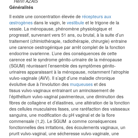
Henri AZAIS
Généralités
Il existe une concentration élevée de
récepteurs aux
œstrogènes
dans le vagin, le
vestibule
et le trigone de la
vessie. La ménopause, phénomène physiologique et
progressif, survenant vers 51 ans, ou brutal, à la suite d’un
traitement (chimiothérapie, radiothérapie, chirurgie) entraine
une carence oestrogénique par arrêt complet de la fonction
endocrine ovarienne. L’une des conséquences de cette
carence est le syndrome génito-urinaire de la ménopause
(SGUM) réunissant l’ensemble des symptômes génito-
urinaires apparaissant à la ménopause, notamment l'atrophie
vulvo-vaginale (AVV). Il s’agit d’une maladie chronique
évolutive due à l'involution des
muqueuses
et des
tissus vulvo-vaginaux entrainant un amincissement de
l’épithélium vulvo-vaginal pavimenteux, une diminution des
fibres de collagène et d’élastines, une altération de la fonction
des cellules musculaires lisses, une raréfaction des vaisseaux
sanguins, une modification du pH vaginal et de la flore
commensale (1,2). Le SGUM a comme conséquences
fonctionnelles des irritations, des écoulements vaginaux, un
prurit vulvo-vaginal, une sécheresse vulvo-vaginale, une