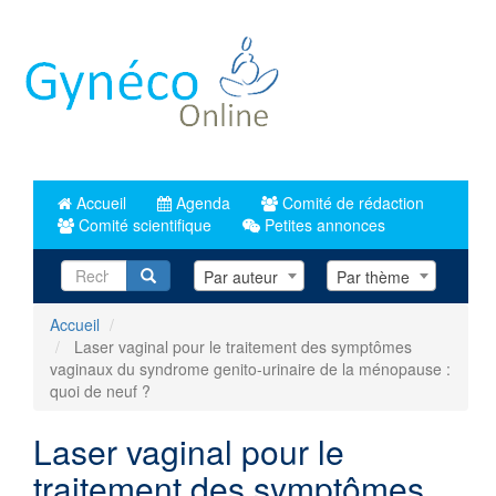
Aller
au
contenu
principal
Accueil
Agenda
Comité de rédaction
Comité scientifique
Petites annonces
Recherche
Par auteur
Par thème
Accueil
Laser vaginal pour le traitement des symptômes
vaginaux du syndrome genito-urinaire de la ménopause :
quoi de neuf ?
Laser vaginal pour le
traitement des symptômes