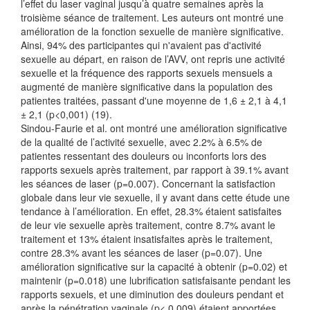
l’effet du laser vaginal jusqu’à quatre semaines après la
troisième séance de traitement. Les auteurs ont montré une
amélioration de la fonction sexuelle de manière significative.
Ainsi, 94% des participantes qui n'avaient pas d'activité
sexuelle au départ, en raison de l’AVV, ont repris une activité
sexuelle et la fréquence des rapports sexuels mensuels a
augmenté de manière significative dans la population des
patientes traitées, passant d'une moyenne de 1,6 ± 2,1 à 4,1
± 2,1 (p<0,001) (19).
Sindou-Faurie et al. ont montré une amélioration significative
de la qualité de l’activité sexuelle, avec 2.2% à 6.5% de
patientes ressentant des douleurs ou inconforts lors des
rapports sexuels après traitement, par rapport à 39.1% avant
les séances de laser (p=0.007). Concernant la satisfaction
globale dans leur vie sexuelle, il y avant dans cette étude une
tendance à l’amélioration. En effet, 28.3% étaient satisfaites
de leur vie sexuelle après traitement, contre 8.7% avant le
traitement et 13% étaient insatisfaites après le traitement,
contre 28.3% avant les séances de laser (p=0.07). Une
amélioration significative sur la capacité à obtenir (p=0.02) et
maintenir (p=0.018) une lubrification satisfaisante pendant les
rapports sexuels, et une diminution des douleurs pendant et
après la pénétration vaginale (p< 0.009) étaient apportées