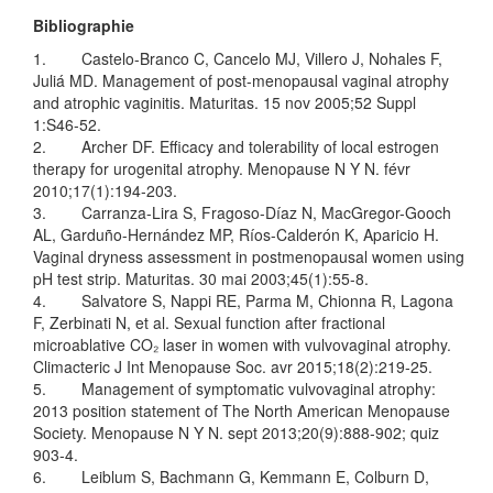
Bibliographie
1. Castelo-Branco C, Cancelo MJ, Villero J, Nohales F,
Juliá MD. Management of post-menopausal vaginal atrophy
and atrophic vaginitis. Maturitas. 15 nov 2005;52 Suppl
1:S46-52.
2. Archer DF. Efficacy and tolerability of local estrogen
therapy for urogenital atrophy. Menopause N Y N. févr
2010;17(1):194‑203.
3. Carranza-Lira S, Fragoso-Díaz N, MacGregor-Gooch
AL, Garduño-Hernández MP, Ríos-Calderón K, Aparicio H.
Vaginal dryness assessment in postmenopausal women using
pH test strip. Maturitas. 30 mai 2003;45(1):55‑8.
4. Salvatore S, Nappi RE, Parma M, Chionna R, Lagona
F, Zerbinati N, et al. Sexual function after fractional
microablative CO₂ laser in women with vulvovaginal atrophy.
Climacteric J Int Menopause Soc. avr 2015;18(2):219‑25.
5. Management of symptomatic vulvovaginal atrophy:
2013 position statement of The North American Menopause
Society. Menopause N Y N. sept 2013;20(9):888‑902; quiz
903‑4.
6. Leiblum S, Bachmann G, Kemmann E, Colburn D,