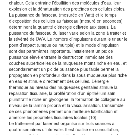
chaleur. Cela entraine l’ébullition des molécules d’eau, leur
explosion et la dénaturation des protéines des cellules cibles
.
La puissance du faisceau (mesurée en Watt) et le temps
d’exposition des cellules au faisceau (mesuré en secondes)
déterminent la quantité d’énergie délivrée aux tissus
.
La
puissance du faisceau du laser varie selon la zone à traiter et
la sévérité de l’AVV. Le nombre d’impulsions durant le tir sur le
point d’impact (unique ou multiple) et le mode d’impulsion
sont des paramètres importants. Initialement un pic de
puissance élevé entraine la destruction immédiate des
couches superficielles de la muqueuse moins riche en eau, et
secondairement un pic de puissance plus faible permet la
propagation en profondeur dans la sous-muqueuse plus riche
en eau et stimule directement des cellules
.
L’énergie
thermique au niveau des muqueuses génitales stimule la
réparation tissulaire, la prolifération d’un épithélium sain
pluristratifié riche en glycogène, la formation de collagène au
niveau de la lamina propria et la vascularisation. L’ensemble
de ces phénomènes permet une meilleure lubrification et
améliore les propriétés tissulaires locales (10).
Le traitement par laser est organisé sur trois séances à
quatre semaines d’intervalle. Il est réalisé en consultation,