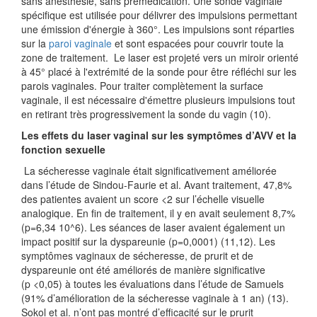
sans anesthésie, sans prémédication. Une sonde vaginale
spécifique est utilisée pour délivrer des impulsions permettant
une émission d'énergie à 360°. Les impulsions sont réparties
sur la
paroi vaginale
et sont espacées pour couvrir toute la
zone de traitement. Le laser est projeté vers un miroir orienté
à 45° placé à l'extrémité de la sonde pour être réfléchi sur les
parois vaginales. Pour traiter complètement la surface
vaginale, il est nécessaire d'émettre plusieurs impulsions tout
en retirant très progressivement la sonde du vagin (10).
Les effets du laser vaginal sur les symptômes d’AVV et la
fonction sexuelle
La sécheresse vaginale était significativement améliorée
dans l’étude de Sindou-Faurie et al. Avant traitement, 47,8%
des patientes avaient un score <2 sur l’échelle visuelle
analogique. En fin de traitement, il y en avait seulement 8,7%
(p=6,34 10^6). Les séances de laser avaient également un
impact positif sur la dyspareunie (p=0,0001) (11,12). Les
symptômes vaginaux de sécheresse, de prurit et de
dyspareunie ont été améliorés de manière significative
(p <0,05) à toutes les évaluations dans l’étude de Samuels
(91% d’amélioration de la sécheresse vaginale à 1 an) (13).
Sokol et al. n’ont pas montré d’efficacité sur le prurit