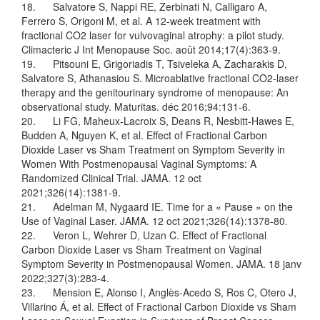
18. Salvatore S, Nappi RE, Zerbinati N, Calligaro A,
Ferrero S, Origoni M, et al. A 12-week treatment with
fractional CO2 laser for vulvovaginal atrophy: a pilot study.
Climacteric J Int Menopause Soc. août 2014;17(4):363‑9.
19. Pitsouni E, Grigoriadis T, Tsiveleka A, Zacharakis D,
Salvatore S, Athanasiou S. Microablative fractional CO2-laser
therapy and the genitourinary syndrome of menopause: An
observational study. Maturitas. déc 2016;94:131‑6.
20. Li FG, Maheux-Lacroix S, Deans R, Nesbitt-Hawes E,
Budden A, Nguyen K, et al. Effect of Fractional Carbon
Dioxide Laser vs Sham Treatment on Symptom Severity in
Women With Postmenopausal Vaginal Symptoms: A
Randomized Clinical Trial. JAMA. 12 oct
2021;326(14):1381‑9.
21. Adelman M, Nygaard IE. Time for a « Pause » on the
Use of Vaginal Laser. JAMA. 12 oct 2021;326(14):1378‑80.
22. Veron L, Wehrer D, Uzan C. Effect of Fractional
Carbon Dioxide Laser vs Sham Treatment on Vaginal
Symptom Severity in Postmenopausal Women. JAMA. 18 janv
2022;327(3):283‑4.
23. Mension E, Alonso I, Anglès-Acedo S, Ros C, Otero J,
Villarino Á, et al. Effect of Fractional Carbon Dioxide vs Sham