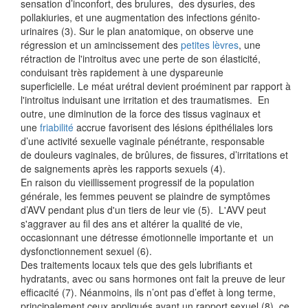
sensation d’inconfort, des brulures, des dysuries, des
pollakiuries, et une augmentation des infections génito-
urinaires (3). Sur le plan anatomique, on observe une
régression et un amincissement des
petites lèvres
, une
rétraction de l'introitus avec une perte de son élasticité,
conduisant très rapidement à une dyspareunie
superficielle. Le méat urétral devient proéminent par rapport à
l'introitus induisant une irritation et des traumatismes. En
outre, une diminution de la force des tissus vaginaux et
une
friabilité
accrue favorisent des lésions épithéliales lors
d’une activité sexuelle vaginale pénétrante, responsable
de douleurs vaginales, de brûlures, de fissures, d’irritations et
de saignements après les rapports sexuels (4).
En raison du vieillissement progressif de la population
générale, les femmes peuvent se plaindre de symptômes
d’AVV pendant plus d'un tiers de leur vie (5). L'AVV peut
s'aggraver au fil des ans et altérer la qualité de vie,
occasionnant une détresse émotionnelle importante et un
dysfonctionnement sexuel (6).
Des traitements locaux tels que des gels lubrifiants et
hydratants, avec ou sans hormones ont fait la preuve de leur
efficacité (7). Néanmoins, ils n’ont pas d’effet à long terme,
principalement ceux appliqués avant un rapport sexuel (8), ce