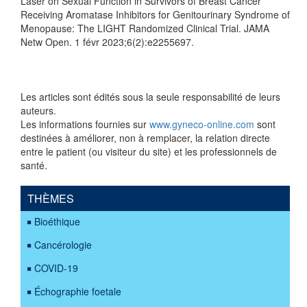
Laser on Sexual Function in Survivors of Breast Cancer
Receiving Aromatase Inhibitors for Genitourinary Syndrome of
Menopause: The LIGHT Randomized Clinical Trial. JAMA
Netw Open. 1 févr 2023;6(2):e2255697.
Les articles sont édités sous la seule responsabilité de leurs
auteurs.
Les informations fournies sur
www.gyneco-online.com
sont
destinées à améliorer, non à remplacer, la relation directe
entre le patient (ou visiteur du site) et les professionnels de
santé.
THÈMES
Bioéthique
Cancérologie
COVID-19
Échographie foetale