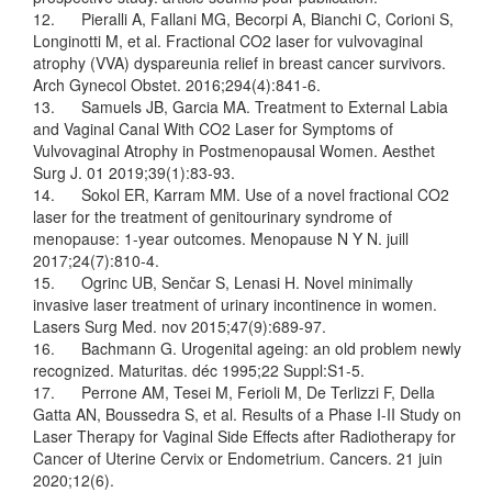
12. Pieralli A, Fallani MG, Becorpi A, Bianchi C, Corioni S,
Longinotti M, et al. Fractional CO2 laser for vulvovaginal
atrophy (VVA) dyspareunia relief in breast cancer survivors.
Arch Gynecol Obstet. 2016;294(4):841‑6.
13. Samuels JB, Garcia MA. Treatment to External Labia
and Vaginal Canal With CO2 Laser for Symptoms of
Vulvovaginal Atrophy in Postmenopausal Women. Aesthet
Surg J. 01 2019;39(1):83‑93.
14. Sokol ER, Karram MM. Use of a novel fractional CO2
laser for the treatment of genitourinary syndrome of
menopause: 1-year outcomes. Menopause N Y N. juill
2017;24(7):810‑4.
15. Ogrinc UB, Senčar S, Lenasi H. Novel minimally
invasive laser treatment of urinary incontinence in women.
Lasers Surg Med. nov 2015;47(9):689‑97.
16. Bachmann G. Urogenital ageing: an old problem newly
recognized. Maturitas. déc 1995;22 Suppl:S1‑5.
17. Perrone AM, Tesei M, Ferioli M, De Terlizzi F, Della
Gatta AN, Boussedra S, et al. Results of a Phase I-II Study on
Laser Therapy for Vaginal Side Effects after Radiotherapy for
Cancer of Uterine Cervix or Endometrium. Cancers. 21 juin
2020;12(6).