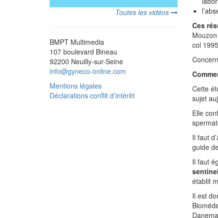
labor
l’abs
Toutes les vidéos
Ces rés
Mouzon e
BMPT Multimedia
col 1995
107 boulevard Bineau
Concerna
92200 Neuilly-sur-Seine
info@gyneco-online.com
Commen
Mentions légales
Cette ét
Déclarations conflit d’intérêt
sujet au
Elle con
spermato
Il faut 
guide de
Il faut 
sentine
établit 
Il est d
Biomédec
Danemark