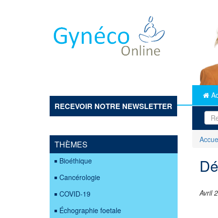
Aller
au
contenu
principal
Ac
RECEVOIR NOTRE NEWSLETTER
Accue
THÈMES
Dé
Bioéthique
Cancérologie
Avril 
COVID-19
Échographie foetale