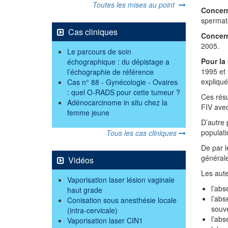
Toutes les mises au point
Concern
spermato
Cas cliniques
Concern
2005.
Le parcours de soin
Pour la
échographique : du dépistage a
1995 et 
l’échographie de référence
expliqué
Cas n° 88 - Gynécologie - Ovaires
: quel O-RADS pour cette tumeur ?
Ces résu
Adénocarcinome in situ chez la
FIV avec
femme jeune
D’autre 
populati
Tous les cas cliniques
De par l
général
Vidéos
Les aut
Vaporisation laser lésion vaginale
l’abs
haut grade
l’abs
Conisation sous anesthésie locale
souve
(intra-cervicale)
l’ab
Vaporisation laser CIN1