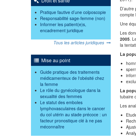
Droit et santé
D’autre 
Pratique fautive d’une colposcopie
compte 
Responsabilité sage-femme (non)
Une équi
Informer les patient(e)s,
encadrement juridique
Les donn
2005
. L
Tous les articles juridiques
la tentat
La popu
Mise au point
homm
sperm
Guide pratique des traitements
infor
médicamenteux de l'obésité chez
excl
la femme
Le rôle du gynécologue dans la
La popu
sexualité des femmes
tubaire 
Le statut des emboles
Les anal
lymphovasculaires dans le cancer
du col utérin au stade précoce : un
Etude
facteur pronostique clé à ne pas
Reche
méconnaître
Ajust
Anal