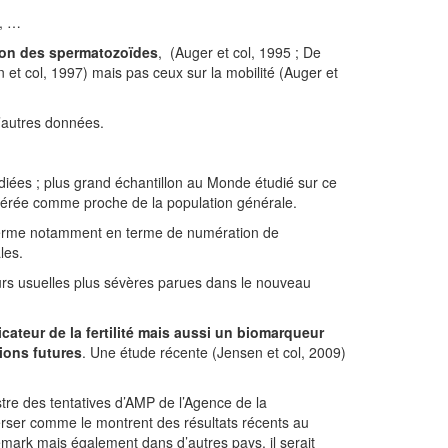
s, …
tion des spermatozoïdes
, (Auger et col, 1995 ; De
et col, 1997) mais pas ceux sur la mobilité (Auger et
d’autres données.
ées ; plus grand échantillon au Monde étudié sur ce
sidérée comme proche de la population générale.
u sperme notamment en terme de numération de
les.
aleurs usuelles plus sévères parues dans le nouveau
cateur de la fertilité mais aussi un biomarqueur
tions futures
. Une étude récente (Jensen et col, 2009)
stre des tentatives d’AMP de l’Agence de la
erser comme le montrent des résultats récents au
mark mais également dans d’autres pays, il serait