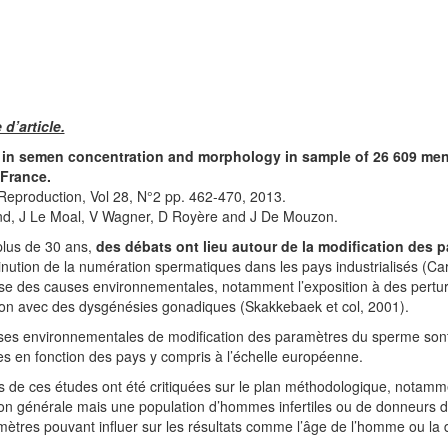
d’article.
 in semen concentration and morphology in sample of 26 609 men
 France.
eproduction, Vol 28, N°2 pp. 462-470, 2013.
nd, J Le Moal, V Wagner, D Royère and J De Mouzon.
plus de 30 ans,
des débats ont lieu autour de la modification des 
nution de la numération spermatiques dans les pays industrialisés (Ca
e des causes environnementales, notamment l’exposition à des pertur
ion avec des dysgénésies gonadiques (Skakkebaek et col, 2001).
es environnementales de modification des paramètres du sperme sont 
es en fonction des pays y compris à l’échelle européenne.
s de ces études ont été critiquées sur le plan méthodologique, notamm
on générale mais une population d’hommes infertiles ou de donneurs 
ètres pouvant influer sur les résultats comme l’âge de l’homme ou la d