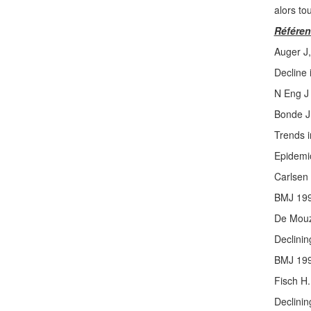
alors to
Référen
Auger J,
Decline 
N Eng J
Bonde J
Trends i
Epidemi
Carlsen 
BMJ 199
De Mouz
Declini
BMJ 199
Fisch H.
Declinin