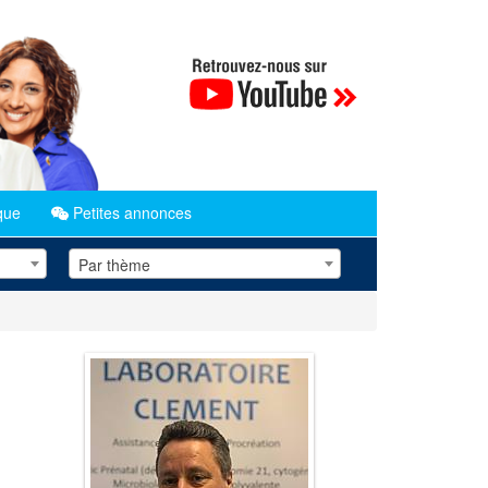
que
Petites annonces
Par thème