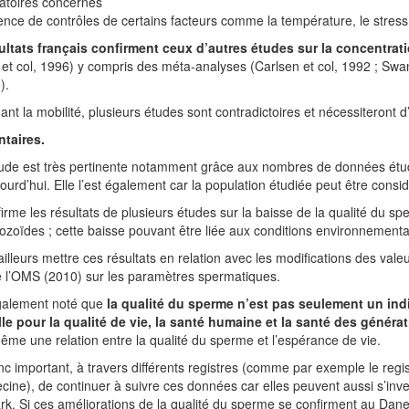
atoires concernés
ence de contrôles de certains facteurs comme la température, le stres
ultats français confirment ceux d’autres études sur la concentra
t col, 1996) y compris des méta-analyses (Carlsen et col, 1992 ; Swan 
).
nt la mobilité, plusieurs études sont contradictoires et nécessiteront 
taires.
ude est très pertinente notamment grâce aux nombres de données étudi
jourd’hui. Elle l’est également car la population étudiée peut être con
firme les résultats de plusieurs études sur la baisse de la qualité d
zoïdes ; cette baisse pouvant être liée aux conditions environnementa
d’ailleurs mettre ces résultats en relation avec les modifications des v
 l’OMS (2010) sur les paramètres spermatiques.
également noté que
la qualité du sperme n’est pas seulement un indi
lle pour la qualité de vie, la santé humaine et la santé des généra
même une relation entre la qualité du sperme et l’espérance de vie.
onc important, à travers différents registres (comme par exemple le regi
ine), de continuer à suivre ces données car elles peuvent aussi s’inv
. Si ces améliorations de la qualité du sperme se confirment au Dane