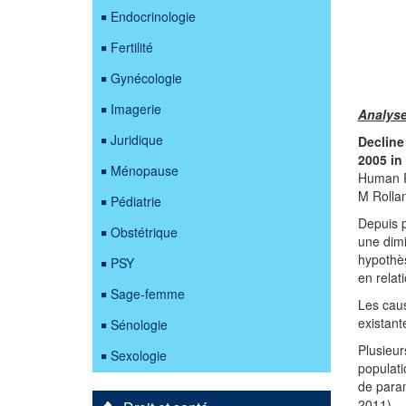
Endocrinologie
Fertilité
Gynécologie
Imagerie
Analyse 
Juridique
Decline
2005 in
Ménopause
Human R
M Rolla
Pédiatrie
Depuis 
Obstétrique
une dimi
hypothès
PSY
en relat
Sage-femme
Les caus
existant
Sénologie
Plusieur
Sexologie
populati
de param
2011).