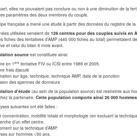
part, elles ne pouvaient pas conclure ou non à une diminution de la fert
les paramètres des deux membres du couple.
pe française a mené une étude à partir des données du registre de la
ées utilisées venaient de
126 centres pour des couples suivis en A
es fiches des tentatives d’AMP (440 000 fiches au total) permettaient d
ive et celui du bilan 6 mois avant.
lation source
est constituée ainsi:
ère
e en 1
tentative FIV ou ICSI entre 1989 et 2005.
e frais éjaculé
mation sur âge, technique, technique AMP, date de la ponction
usion des spermes de donneurs
lation d’étude
(au sein de la population source) est restreinte aux 
chez la partenaire.
Cette population comporte ainsi 26 000 hommes
yses suivantes ont été faites :
 concentration, mobilité totale et morphologie (en excluant la techniqu
rche d’un effet centre.
ement sur la technique d’AMP.
yses sur hommes <50 ans.