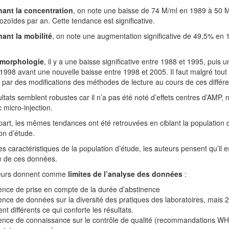
ant la concentration
, on note une baisse de 74 M/ml en 1989 à 50 
zoïdes par an. Cette tendance est significative.
ant la mobilité
, on note une augmentation significative de 49,5% en 
 morphologie
, il y a une baisse significative entre 1988 et 1995, puis
1998 avant une nouvelle baisse entre 1998 et 2005. Il faut malgré tout ê
 par des modifications des méthodes de lecture au cours de ces différe
ltats semblent robustes car il n’a pas été noté d’effets centres d’AMP, n
 micro-injection.
part, les mêmes tendances ont été retrouvées en ciblant la population 
on d’étude.
es caractéristiques de la population d’étude, les auteurs pensent qu’il e
e de ces données.
eurs donnent comme
limites de l’analyse des données
:
ence de prise en compte de la durée d’abstinence
ence de données sur la diversité des pratiques des laboratoires, mais
nt différents ce qui conforte les résultats.
sence de connaissance sur le contrôle de qualité (recommandations W