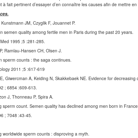
ut à fait pertinent d’essayer d’en connaître les causes afin de mettre en
ces.
 Kunstmann JM, Czyglik F, Jouannet P.
in semen quality among fertile men in Paris during the past 20 years.
 Med 1995 ;5 :281-285.
P, Ramlau-Hansen CH, Olsen J.
n sperm counts : the saga continues.
ology 2011 ;5 :617-619
E, Giwercman A, Keiding N, Skakkebaek NE. Evidence for decreasing qu
2 ; 6854 :609-613.
on J, Thonneau P, Spira A.
ng sperm count. Semen quality has declined among men born in France
6 ; 7048 :43-45.
g worldwide sperm counts : disproving a myth.