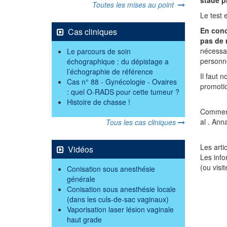
Toutes les mises au point
Le test 
En conc
Cas cliniques
pas de 
nécessai
Le parcours de soin
personne
échographique : du dépistage a
l’échographie de référence
Il faut 
Cas n° 88 - Gynécologie - Ovaires
promotio
: quel O-RADS pour cette tumeur ?
Histoire de chasse !
Commenta
al . Ann
Tous les cas cliniques
Les arti
Vidéos
Les info
(ou visi
Conisation sous anesthésie
générale
Conisation sous anesthésie locale
(dans les culs-de-sac vaginaux)
Vaporisation laser lésion vaginale
haut grade