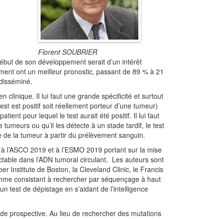
Florent SOUBRIER
début de son développement serait d’un intérêt
ement ont un meilleur pronostic, passant de 89 % à 21
 disséminé.
 clinique. Il lui faut une grande spécificité et surtout
test est positif soit réellement porteur d’une tumeur)
ent pour lequel le test aurait été positif. Il lui faut
tumeurs ou qu’il les détecte à un stade tardif, le test
aire de la tumeur à partir du prélèvement sanguin.
s à l’ASCO 2019 et à l’ESMO 2019 portant sur la mise
ctable dans l’ADN tumoral circulant. Les auteurs sont
er Institute de Boston, la Cleveland Clinic, le Francis
ramme consistant à rechercher par séquençage à haut
n test de dépistage en s’aidant de l’intelligence
étude prospective. Au lieu de rechercher des mutations