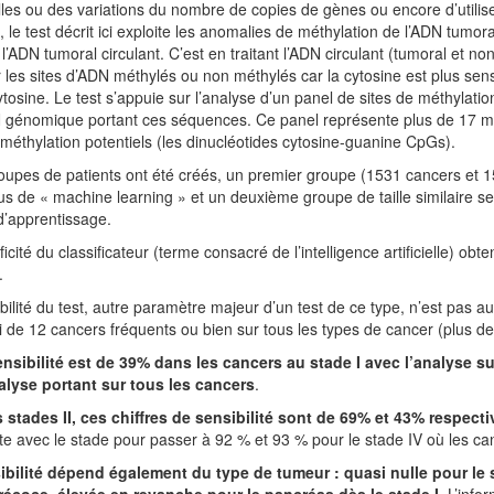
les ou des variations du nombre de copies de gènes ou encore d’util
t, le test décrit ici exploite les anomalies de méthylation de l’ADN tum
 l’ADN tumoral circulant. C’est en traitant l’ADN circulant (tumoral et no
er les sites d’ADN méthylés ou non méthylés car la cytosine est plus sensi
tosine. Le test s’appuie sur l’analyse d’un panel de sites de méthylat
 génomique portant ces séquences. Ce panel représente plus de 17 mill
 méthylation potentiels (les dinucléotides cytosine-guanine CpGs).
upes de patients ont été créés, un premier groupe (1531 cancers et 15
s de « machine learning » et un deuxième groupe de taille similaire ser
d’apprentissage.
ficité du classificateur (terme consacré de l’intelligence artificielle) o
.
bilité du test, autre paramètre majeur d’un test de ce type, n’est pas
i de 12 cancers fréquents ou bien sur tous les types de cancer (plus de
ensibilité est de 39% dans les cancers au stade I avec l’analyse s
nalyse portant sur tous les cancers
.
s stades II, ces chiffres de sensibilité sont de 69% et 43% respect
 avec le stade pour passer à 92 % et 93 % pour le stade IV où les ca
ibilité dépend également du type de tumeur : quasi nulle pour le s
récoce, élevée en revanche pour le pancréas dès le stade I
. L’info