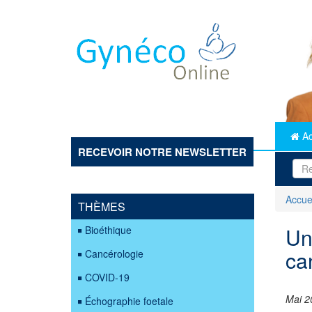
Aller
au
contenu
principal
Ac
RECEVOIR NOTRE NEWSLETTER
Accue
THÈMES
Un
Bioéthique
ca
Cancérologie
COVID-19
Mai 2
Échographie foetale