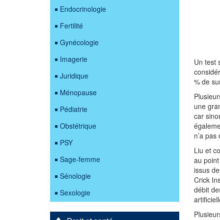
Endocrinologie
Fertilité
Gynécologie
Imagerie
Un test 
considér
Juridique
% de sur
Ménopause
Plusieur
une gran
Pédiatrie
car sino
Obstétrique
égalemen
n’a pas 
PSY
Liu et c
Sage-femme
au point
issus de
Sénologie
Crick In
débit de
Sexologie
artifici
Plusieur