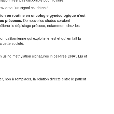
0% lorsqu’un signal est détecté.
ation en routine en oncologie gynécologique n’est
des précoces.
De nouvelles études seraient
méliorer le dépistage précoce, notamment chez les
h californienne qui exploite le test et qui en fait la
c cette société.
 using methylation signatures in cell-free DNA”. Liu et
, non à remplacer, la relation directe entre le patient