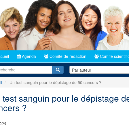
cueil
Agenda
Comité de rédaction
Comité scientifi
Recherche
Par auteur
il
Un test sanguin pour le dépistage de 50 cancers ?
 test sanguin pour le dépistage d
ncers ?
020