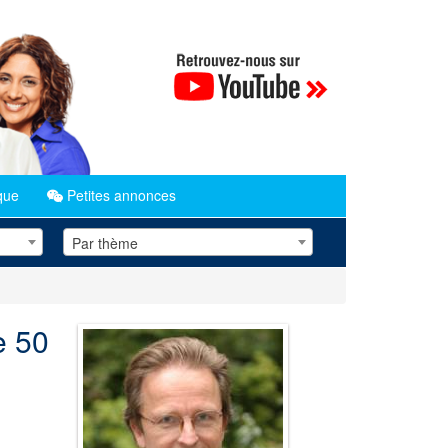
que
Petites annonces
Par thème
e 50