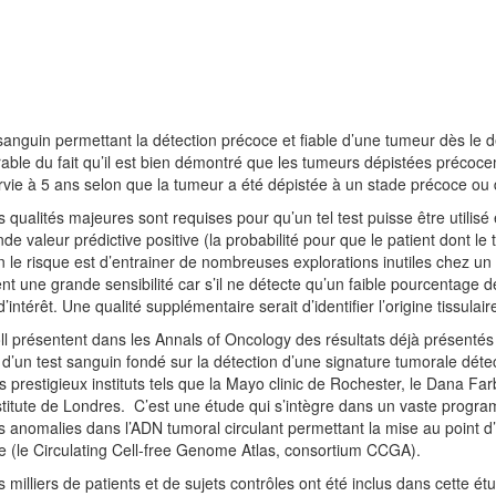
sanguin permettant la détection précoce et fiable d’une tumeur dès le 
able du fait qu’il est bien démontré que les tumeurs dépistées précoc
vie à 5 ans selon que la tumeur a été dépistée à un stade précoce ou
s qualités majeures sont requises pour qu’un tel test puisse être utilisé en
de valeur prédictive positive (la probabilité pour que le patient dont le 
n le risque est d’entrainer de nombreuses explorations inutiles chez un pati
t une grande sensibilité car s’il ne détecte qu’un faible pourcentage de 
d’intérêt. Une qualité supplémentaire serait d’identifier l’origine tissul
oll présentent dans les Annals of Oncology des résultats déjà présenté
 d’un test sanguin fondé sur la détection d’une signature tumorale déte
s prestigieux instituts tels que la Mayo clinic de Rochester, le Dana Farb
stitute de Londres. C’est une étude qui s’intègre dans un vaste prog
s anomalies dans l’ADN tumoral circulant permettant la mise au point d’u
elle (le Circulating Cell-free Genome Atlas, consortium CCGA).
s milliers de patients et de sujets contrôles ont été inclus dans cette 