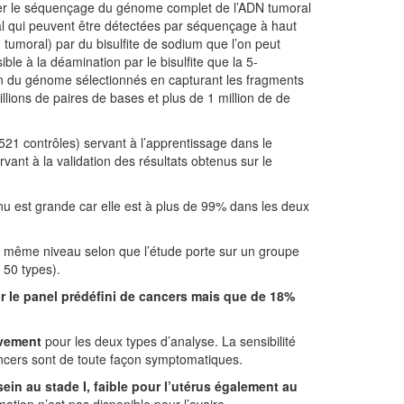
iser le séquençage du génome complet de l’ADN tumoral
oral qui peuvent être détectées par séquençage à haut
n tumoral) par du bisulfite de sodium que l’on peut
ble à la déamination par le bisulfite que la 5-
ion du génome sélectionnés en capturant les fragments
ions de paires de bases et plus de 1 million de de
21 contrôles) servant à l’apprentissage dans le
vant à la validation des résultats obtenus sur le
btenu est grande car elle est à plus de 99% dans les deux
 au même niveau selon que l’étude porte sur un groupe
 50 types).
ur le panel prédéfini de cancers mais que de 18%
ivement
pour les deux types d’analyse. La sensibilité
ncers sont de toute façon symptomatiques.
ein au stade I, faible pour l’utérus également au
rmation n’est pas disponible pour l’ovaire.