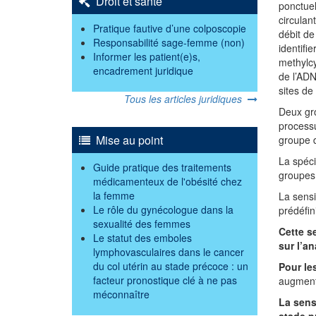
Droit et santé
ponctuel
circulan
Pratique fautive d’une colposcopie
débit de
Responsabilité sage-femme (non)
identifi
Informer les patient(e)s,
methylcy
encadrement juridique
de l’ADN
sites de
Tous les articles juridiques
Deux gro
processu
Mise au point
groupe 
La spéci
Guide pratique des traitements
groupes
médicamenteux de l'obésité chez
la femme
La sensi
Le rôle du gynécologue dans la
prédéfin
sexualité des femmes
Cette s
Le statut des emboles
sur l’a
lymphovasculaires dans le cancer
du col utérin au stade précoce : un
Pour le
facteur pronostique clé à ne pas
augmente
méconnaître
La sens
stade p