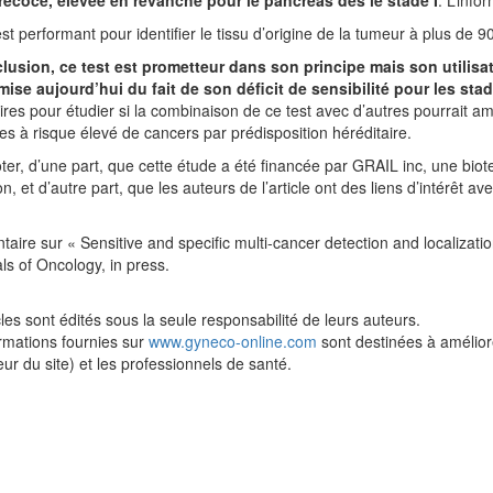
est performant pour identifier le tissu d’origine de la tumeur à plus de 9
lusion, ce test est prometteur dans son principe mais son utilis
mise aujourd’hui du fait de son déficit de sensibilité pour les sta
res pour étudier si la combinaison de ce test avec d’autres pourrait a
s à risque élevé de cancers par prédisposition héréditaire.
noter, d’une part, que cette étude a été financée par GRAIL inc, une biotec
n, et d’autre part, que les auteurs de l’article ont des liens d’intérêt ave
ire sur « Sensitive and specific multi-cancer detection and localization
als of Oncology, in press.
cles sont édités sous la seule responsabilité de leurs auteurs.
rmations fournies sur
www.gyneco-online.com
sont destinées à améliorer
teur du site) et les professionnels de santé.