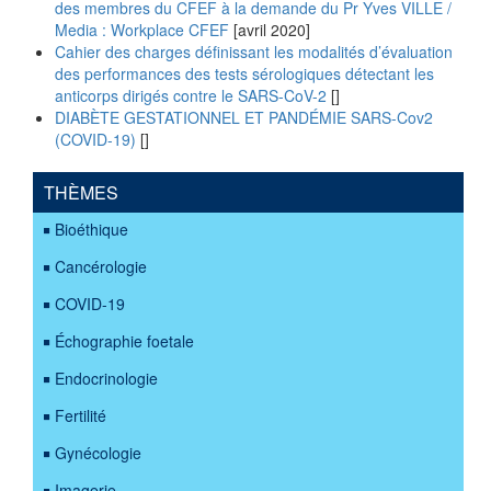
des membres du CFEF à la demande du Pr Yves VILLE /
Media : Workplace CFEF
[avril 2020]
Cahier des charges définissant les modalités d’évaluation
des performances des tests sérologiques détectant les
anticorps dirigés contre le SARS-CoV-2
[]
DIABÈTE GESTATIONNEL ET PANDÉMIE SARS-Cov2
(COVID-19)
[]
THÈMES
Bioéthique
Cancérologie
COVID-19
Échographie foetale
Endocrinologie
Fertilité
Gynécologie
Imagerie