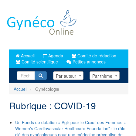
Aller
au
contenu
principal
Accueil
Agenda
Comité de rédaction
Comité scientifique
Petites annonces
Recherche
Par auteur
Par thème
Accueil
Gynécologie
Rubrique : COVID-19
Un Fonds de dotation « Agir pour le Cœur des Femmes »
Women’s Cardiovascular Healthcare Foundation” : le rôle
clé des gynécologues pour une médecine préventive de