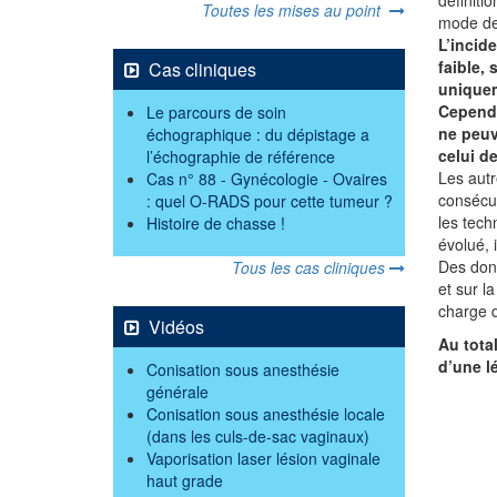
Toutes les mises au point
mode de
L’incid
faible,
Cas cliniques
uniquem
Cependa
Le parcours de soin
ne peuv
échographique : du dépistage a
celui d
l’échographie de référence
Les autr
Cas n° 88 - Gynécologie - Ovaires
consécut
: quel O-RADS pour cette tumeur ?
les tech
Histoire de chasse !
évolué, 
Des don
Tous les cas cliniques
et sur l
charge d
Vidéos
Au tota
d’une l
Conisation sous anesthésie
générale
Conisation sous anesthésie locale
(dans les culs-de-sac vaginaux)
Vaporisation laser lésion vaginale
haut grade