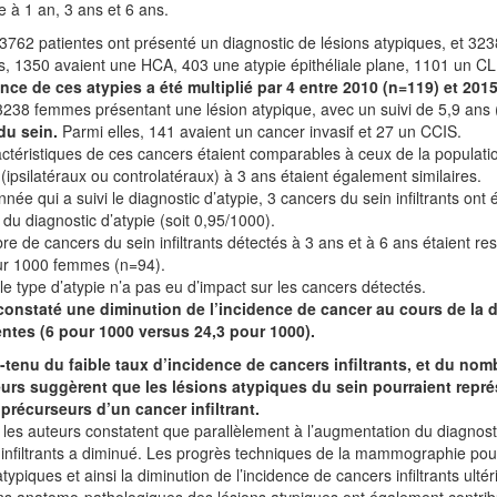
 à 1 an, 3 ans et 6 ans.
 3762 patientes ont présenté un diagnostic de lésions atypiques, et 323
s, 1350 avaient une HCA, 403 une atypie épithéliale plane, 1101 un CLIS
nce de ces atypies a été multiplié par 4 entre 2010 (n=119) et 2015
3238 femmes présentant une lésion atypique, avec un suivi de 5,9 ans 
du sein.
Parmi elles, 141 avaient un cancer invasif et 27 un CCIS.
ctéristiques de ces cancers étaient comparables à ceux de la populat
nt (ipsilatéraux ou controlatéraux) à 3 ans étaient également similaires.
nnée qui a suivi le diagnostic d’atypie, 3 cancers du sein infiltrants on
u diagnostic d’atypie (soit 0,95/1000).
e de cancers du sein infiltrants détectés à 3 ans et à 6 ans étaient 
ur 1000 femmes (n=94).
 le type d’atypie n’a pas eu d’impact sur les cancers détectés.
é constaté une diminution de l’incidence de cancer au cours de la 
ntes (6 pour 1000 versus 24,3 pour 1000).
tenu du faible taux d’incidence de cancers infiltrants, et du nom
eurs suggèrent que les lésions atypiques du sein pourraient repré
précurseurs d’un cancer infiltrant.
 les auteurs constatent que parallèlement à l’augmentation du diagnost
infiltrants a diminué. Les progrès techniques de la mammographie pour
atypiques et ainsi la diminution de l’incidence de cancers infiltrants ulté
ons anatomo-pathologiques des lésions atypiques ont également contribu