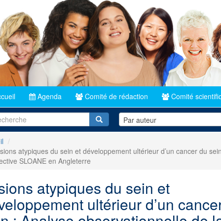
cueil
Agenda
Comité de rédaction
Comité scientifi
Recherche
Par auteur
il
ions atypiques du sein et développement ultérieur d’un cancer du sein
ective SLOANE en Angleterre
sions atypiques du sein et
veloppement ultérieur d’un cance
in : Analyse observationnelle de l