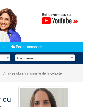
que
Petites annonces
Par thème
 : Analyse observationnelle de la cohorte
r du
a