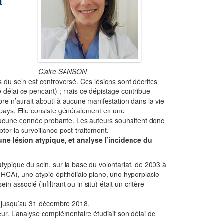
Claire SANSON
s du sein est controversé. Ces lésions sont décrites
 délai ce pendant) ; mais ce dépistage contribue
re n’aurait abouti à aucune manifestation dans la vie
 pays. Elle consiste généralement en une
aucune donnée probante. Les auteurs souhaitent donc
ter la surveillance post-traitement.
ne lésion atypique, et analyse l’incidence du
typique du sein, sur la base du volontariat, de 2003 à
(HCA), une atypie épithéliale plane, une hyperplasie
n associé (infiltrant ou in situ) était un critère
ou jusqu’au 31 décembre 2018.
ieur. L’analyse complémentaire étudiait son délai de