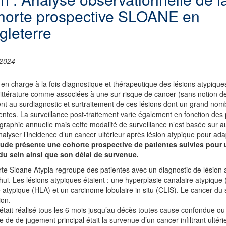
horte prospective SLOANE en
gleterre
2024
 en charge à la fois diagnostique et thérapeutique des lésions atypique
littérature comme associées à une sur-risque de cancer (sans notion de
t au surdiagnostic et surtraitement de ces lésions dont un grand nomb
entes. La surveillance post-traitement varie également en fonction des
aphie annuelle mais cette modalité de surveillance n’est basée sur 
alyser l’incidence d’un cancer ultérieur après lésion atypique pour adap
tude présente une cohorte prospective de patientes suivies pour u
du sein ainsi que son délai de survenue.
te Sloane Atypia regroupe des patientes avec un diagnostic de lésion a
hui. Les lésions atypiques étaient : une hyperplasie canalaire atypique 
e atypique (HLA) et un carcinome lobulaire in situ (CLIS). Le cancer du sei
ion.
 était réalisé tous les 6 mois jusqu’au décès toutes cause confondue 
re de de jugement principal était la survenue d’un cancer infiltrant ultér