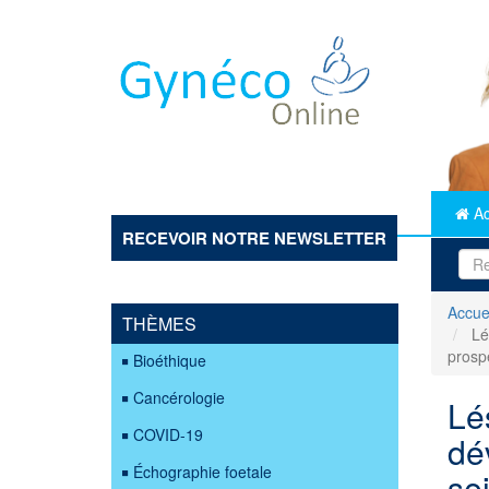
Aller
au
contenu
principal
Ac
RECEVOIR NOTRE NEWSLETTER
Accue
THÈMES
Lés
prosp
Bioéthique
Cancérologie
Lé
COVID-19
dé
Échographie foetale
se