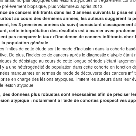
 prélèvement biopsique, plus volumineux après 2012.
ence de cancers infiltrants dans les 3 années suivants la prise en
 surtout au cours des dernières années, les auteurs suggèrent la po
ent, les 3 premières années du suivi) consistant classiquement 
nt, cette interprétation des résultats est à manier avec prudence 
ent pas comparer le taux d’incidence de cancers infiltrants chez
e la population générale.
es limites de cette étude sont le mode d’inclusion dans la cohorte basé
ive. De plus, l’incidence de cancers après le diagnostic d’atypie étant rar
niques de dépistage au cours de cette longue période s’étant largement 
il y a une hétérogénéité de population dans cette cohorte en fonction d
nées manquantes en termes de mode de découverte des cancers infiltr
a prise en charge des lésions atypiques, limitent les auteurs dans leur 
e lésion atypique.
l, des données plus robustes sont nécessaires afin de préciser le
ésion atypique ; notamment à l’aide de cohortes prospectives app