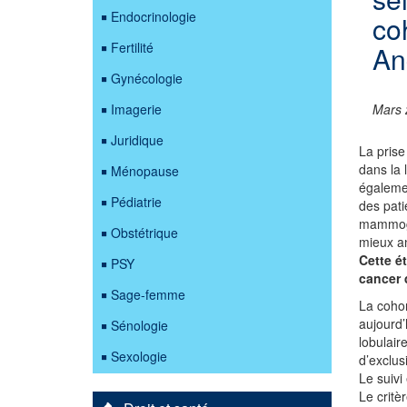
Endocrinologie
co
Fertilité
An
Gynécologie
Imagerie
Mars 
Juridique
La prise
dans la 
Ménopause
égalemen
Pédiatrie
des pati
mammogr
Obstétrique
mieux an
Cette é
PSY
cancer 
Sage-femme
La cohor
aujourd’
Sénologie
lobulair
Sexologie
d’exclus
Le suivi
Le critè