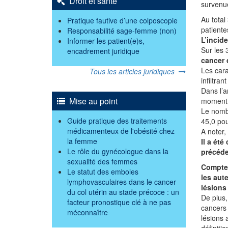
Droit et santé
survenue
Au total
Pratique fautive d’une colposcopie
patiente
Responsabilité sage-femme (non)
L’incide
Informer les patient(e)s,
Sur les 
encadrement juridique
cancer 
Les cara
Tous les articles juridiques
infiltra
Dans l’a
Mise au point
moment d
Le nombr
Guide pratique des traitements
45,0 po
médicamenteux de l'obésité chez
A noter,
la femme
Il a ét
Le rôle du gynécologue dans la
précéde
sexualité des femmes
Compte-
Le statut des emboles
les aut
lymphovasculaires dans le cancer
lésions 
du col utérin au stade précoce : un
De plus,
facteur pronostique clé à ne pas
cancers 
méconnaître
lésions 
définiti