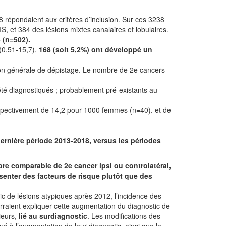
8 répondaient aux critères d’inclusion. Sur ces 3238
, et 384 des lésions mixtes canalaires et lobulaires.
 (n=502).
(0,51-15,7),
168 (soit 5,2%) ont développé un
ion générale de dépistage. Le nombre de 2e cancers
t été diagnostiqués ; probablement pré-existants au
respectivement de 14,2 pour 1000 femmes (n=40), et de
dernière période 2013-2018, versus les périodes
bre comparable de 2e cancer ipsi ou controlatéral,
senter des facteurs de risque plutôt que des
ic de lésions atypiques après 2012, l’incidence des
raient expliquer cette augmentation du diagnostic de
rieurs,
lié au surdiagnostic
. Les modifications des
é à l’augmentation de leur diagnostic, ainsi que le