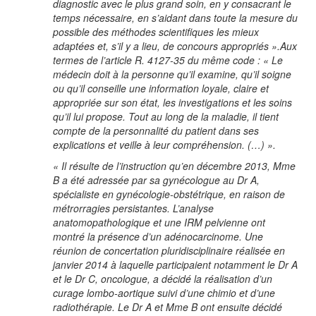
diagnostic avec le plus grand soin, en y consacrant le
temps nécessaire, en s’aidant dans toute la mesure du
possible des méthodes scientifiques les mieux
adaptées et, s’il y a lieu, de concours appropriés ».Aux
termes de l’article R. 4127-35 du même code : « Le
médecin doit à la personne qu’il examine, qu’il soigne
ou qu’il conseille une information loyale, claire et
appropriée sur son état, les investigations et les soins
qu’il lui propose. Tout au long de la maladie, il tient
compte de la personnalité du patient dans ses
explications et veille à leur compréhension. (…) ».
« Il résulte de l’instruction qu’en décembre 2013, Mme
B a été adressée par sa gynécologue au Dr A,
spécialiste en gynécologie-obstétrique, en raison de
métrorragies persistantes. L’analyse
anatomopathologique et une IRM pelvienne ont
montré la présence d’un adénocarcinome. Une
réunion de concertation pluridisciplinaire réalisée en
janvier 2014 à laquelle participaient notamment le Dr A
et le Dr C, oncologue, a décidé la réalisation d’un
curage lombo-aortique suivi d’une chimio et d’une
radiothérapie. Le Dr A et Mme B ont ensuite décidé