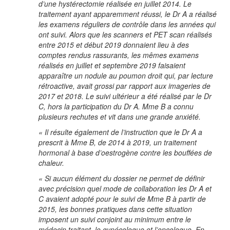
d’une hystérectomie réalisée en juillet 2014. Le
traitement ayant apparemment réussi, le Dr A a réalisé
les examens réguliers de contrôle dans les années qui
ont suivi. Alors que les scanners et PET scan réalisés
entre 2015 et début 2019 donnaient lieu à des
comptes rendus rassurants, les mêmes examens
réalisés en juillet et septembre 2019 faisaient
apparaître un nodule au poumon droit qui, par lecture
rétroactive, avait grossi par rapport aux imageries de
2017 et 2018. Le suivi ultérieur a été réalisé par le Dr
C, hors la participation du Dr A. Mme B a connu
plusieurs rechutes et vit dans une grande anxiété.
« Il résulte également de l’instruction que le Dr A a
prescrit à Mme B, de 2014 à 2019, un traitement
hormonal à base d’oestrogène contre les bouffées de
chaleur.
« Si aucun élément du dossier ne permet de définir
avec précision quel mode de collaboration les Dr A et
C avaient adopté pour le suivi de Mme B à partir de
2015, les bonnes pratiques dans cette situation
imposent un suivi conjoint au minimum entre le
médecin traitant, le gynécologue et l’oncologue. En