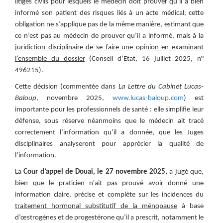
litiges civils pour lesquels le médecin doit prouver qu’il a bien
informé son patient des risques liés à un acte médical, cette
obligation ne s’applique pas de la même manière, estimant que
ce n’est pas au médecin de prouver qu’il a informé, mais à la
juridiction disciplinaire de se faire une opinion en examinant
l’ensemble du dossier
(Conseil d’Etat, 16 juillet 2025, n°
496215).
Cette décision (commentée dans
La Lettre du Cabinet Lucas-
Baloup
, novembre 2025,
www.lucas-baloup.com
) est
importante pour les professionnels de santé : elle simplifie leur
défense, sous réserve néanmoins que le médecin ait tracé
correctement l’information qu’il a donnée, que les Juges
disciplinaires analyseront pour apprécier la qualité de
l’information.
La
Cour d’appel de Douai, le 27 novembre 2025,
a jugé que,
bien que le praticien n'ait pas prouvé avoir donné une
information claire, précise et complète sur les incidences du
traitement hormonal substitutif de la ménopause
à base
d’œstrogènes et de progestérone qu’il a prescrit, notamment le