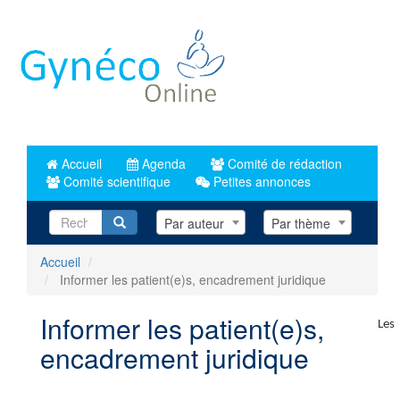
Aller
au
contenu
principal
Accueil
Agenda
Comité de rédaction
Comité scientifique
Petites annonces
Recherche
Par auteur
Par thème
Accueil
Informer les patient(e)s, encadrement juridique
Informer les patient(e)s,
Les
encadrement juridique