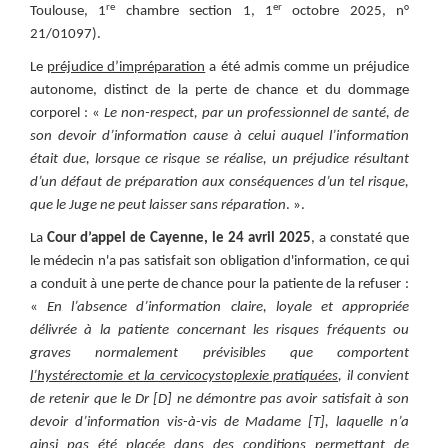
re
er
Toulouse, 1
chambre section 1, 1
octobre 2025, n°
21/01097).
Le
préjudice d’impréparation
a été admis comme un préjudice
autonome, distinct de la perte de chance et du dommage
corporel : «
Le non-respect, par un professionnel de santé, de
son devoir d’information cause à celui auquel l’information
était due, lorsque ce risque se réalise, un préjudice résultant
d’un défaut de préparation aux conséquences d’un tel risque,
que le Juge ne peut laisser sans réparation
. ».
La
Cour d’appel de Cayenne, le 24 avril 2025
, a constaté que
le médecin n'a pas satisfait son obligation d'information, ce qui
a conduit à une perte de chance pour la patiente de la refuser :
«
En l’absence d’information claire, loyale et appropriée
délivrée à la patiente concernant les risques fréquents ou
graves normalement prévisibles que comportent
l’hystérectomie et la cervicocystoplexie pratiquées
, il convient
de retenir que le Dr [D] ne démontre pas avoir satisfait à son
devoir d’information vis-à-vis de Madame [T], laquelle n’a
ainsi pas été placée dans des conditions permettant de