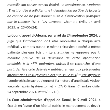
recueillir son consentement éclairé. En conséquence, Madame
[T] est fondée à solliciter une indemnisation au titre de la perte
de chance de ne pas donner suite à l’intervention pratiquée
par le Docteur [D]
» (CA Cayenne, Chambre civile, 24 avril
2025, n° 23/00624).
La
Cour d’appel d’Orléans, par arrêt du 24 septembre 2024
, a
jugé que l’information doit être renouvelée à chaque acte
médical, y compris quand le même chirurgien a opéré la même
patiente plusieurs fois : «
Le chirurgien ne rapporte pas la
moindre preuve de la délivrance de cette information
ème
préalable à la 4
opération, puisqu’
il se retranche, d’une
part, derrière celle délivréew antérieurement aux précédentes
ème
interventions chirurgicales alors que seule la 4
est litigieuse
[sonde vésicale sus-pubienne et fermeture d’une
fistule vésico-
vaginale, après hystérectomie
] » (CA Orléans, Chambre civile,
24 septembre 2024, n° 21/03213).
La Cour administrative d’appel de Douai, le 9 avril 2024
,
a
écarté, en faveur d’un hôpital public, le manquement au devoir