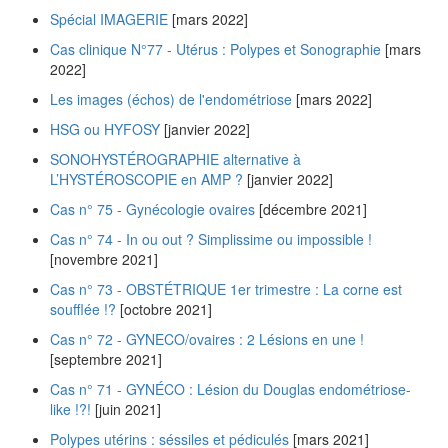
Spécial IMAGERIE
[mars 2022]
Cas clinique N°77 - Utérus : Polypes et Sonographie
[mars
2022]
Les images (échos) de l'endométriose
[mars 2022]
HSG ou HYFOSY
[janvier 2022]
SONOHYSTÉROGRAPHIE alternative à
L’HYSTÉROSCOPIE en AMP ?
[janvier 2022]
Cas n° 75 - Gynécologie ovaires
[décembre 2021]
Cas n° 74 - In ou out ? Simplissime ou impossible !
[novembre 2021]
Cas n° 73 - OBSTÉTRIQUE 1er trimestre : La corne est
soufflée !?
[octobre 2021]
Cas n° 72 - GYNECO/ovaires : 2 Lésions en une !
[septembre 2021]
Cas n° 71 - GYNÉCO : Lésion du Douglas endométriose-
like !?!
[juin 2021]
Polypes utérins : séssiles et pédiculés
[mars 2021]