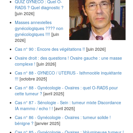
QUIZ GYNÉCO : Quel O-
RADS ? Quel diagnostic ?
[juin 2026]
Masses annexielles
gynécologiques ???? non
gynécologiques !!!!
[juin
2026]
Cas n° 90 : Encore des végétations !!
[juin 2026]
Ovaire droit : des questions ! Ovaire gauche : une masse
complexe !
[juin 2026]
Cas n° 88 - GYNECO / UTERUS - Isthmocèle inquiétante
!!!
[octobre 2025]
Cas n° 88 - Gynécologie - Ovaires : quel O-RADS pour
cette tumeur ?
[avril 2025]
Cas n° 87 - Sénologie - Sein : tumeur mixte Discordance
IA mammo / echo ! !
[avril 2025]
Cas n° 86 - Gynécologie - Ovaires : tumeur solide !
bénigne ?
[janvier 2025]
Cas n° 85 - Gynécologie - Ovaires : Volumineuse tumeur !