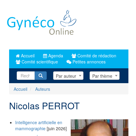
Aller
au
contenu
principal
Accueil
Agenda
Comité de rédaction
Comité scientifique
Petites annonces
Recherche
Par auteur
Par thème
Accueil
Auteurs
Nicolas PERROT
Intelligence artificielle en
mammographie
[juin 2026]