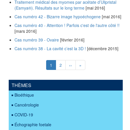
Traitement médical des myomes par acétate d’Ulipristal
(Esmya®). Résultats sur le long terme
[mai 2016]
Cas numéro 42 - Bizarre image hypoéchogene
[mai 2016]
Cas numéro 40 - Attention ! Parfois c'est de l'autre côté !!
[mars 2016]
Cas numéro 39 - Ovaire
[février 2016]
Cas numéro 38 - La cavité c’est la 3D !
[décembre 2015]
Pagination
Page
1
Page
2
Page
››
Dernière
»
courante
suivante
page
THÈMES
Bioéthique
Cancérologie
COVID-19
Échographie foetale