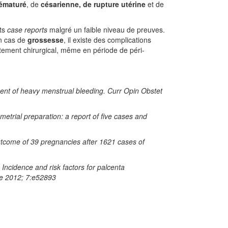
ématuré
, de
césarienne, de rupture utérine
et de
nts
case reports
malgré un faible niveau de preuves.
en cas de
grossesse
, il existe des complications
itement chirurgical, même en période de péri-
ment of heavy menstrual bleeding. Curr Opin Obstet
etrial preparation: a report of five cases and
tcome of 39 pregnancies after 1621 cases of
 Incidence and risk factors for palcenta
One 2012; 7:e52893