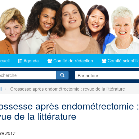
cueil
Agenda
Comité de rédaction
Comité scientifi
Recherche
Par auteur
il
Grossesse après endométrectomie : revue de la littérature
ossesse après endométrectomie :
ue de la littérature
re 2017