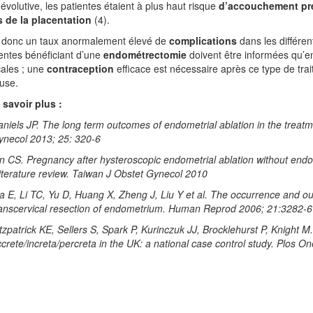
évolutive, les patientes étaient à plus haut risque
d’accouchement pr
s de la placentation
(4).
 donc un taux anormalement élevé de
complications
dans les différe
entes bénéficiant d’une
endométrectomie
doivent être informées qu’
cales ; une
contraception
efficace est nécessaire après ce type de tra
use.
 savoir plus :
niels JP. The long term outcomes of endometrial ablation in the treat
ynecol 2013; 25: 320-6
n CS. Pregnancy after hysteroscopic endometrial ablation without endom
iterature review. Taiwan J Obstet Gynecol 2010
a E, Li TC, Yu D, Huang X, Zheng J, Liu Y et al.
The occurrence and ou
ranscervical resection of endometrium. Human Reprod 2006; 21:3282-6
tzpatrick KE, Sellers S, Spark P, Kurinczuk JJ, Brocklehurst P, Knight M.
crete/increta/percreta in the UK: a national case control study. Plos 