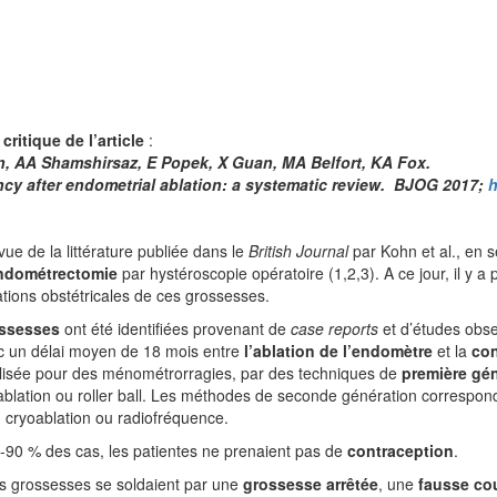
critique de l’article
:
, AA Shamshirsaz, E Popek, X Guan, MA Belfort, KA Fox.
cy after endometrial ablation: a systematic review. BJOG 2017;
h
vue de la littérature publiée dans le
British Journal
par Kohn et al., en 
ndométrectomie
par hystéroscopie opératoire (1,2,3). A ce jour, il y a
tions obstétricales de ces grossesses.
ssesses
ont été identifiées provenant de
case reports
et d’études obse
c un délai moyen de 18 mois entre
l’ablation de l’endomètre
et la
co
alisée pour des ménométrorragies, par des techniques de
première gé
blation ou roller ball. Les méthodes de seconde génération correspon
, cryoablation ou radiofréquence.
90 % des cas, les patientes ne prenaient pas de
contraception
.
s grossesses se soldaient par une
grossesse arrêtée
, une
fausse co