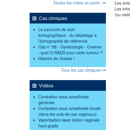
Toutes les mises au point
Les arti
Les info
(ou visi
Cas cliniques
Le parcours de soin
échographique : du dépistage a
l’échographie de référence
Cas n° 88 - Gynécologie - Ovaires
: quel O-RADS pour cette tumeur ?
Histoire de chasse !
Tous les cas cliniques
Vidéos
Conisation sous anesthésie
générale
Conisation sous anesthésie locale
(dans les culs-de-sac vaginaux)
Vaporisation laser lésion vaginale
haut grade