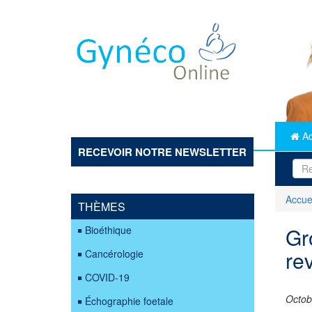
Aller
au
contenu
principal
Ac
RECEVOIR NOTRE NEWSLETTER
Accue
THÈMES
Gr
Bioéthique
rev
Cancérologie
COVID-19
Octob
Échographie foetale