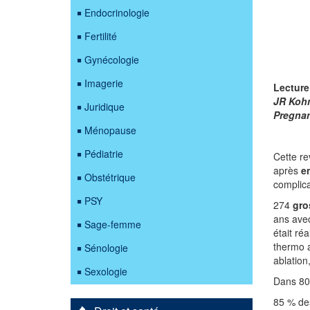
Endocrinologie
Fertilité
Gynécologie
Imagerie
Lecture 
JR Kohn
Juridique
Pregnan
Ménopause
Pédiatrie
Cette re
après
e
Obstétrique
complica
PSY
274
gro
ans ave
Sage-femme
était ré
thermo a
Sénologie
ablation
Sexologie
Dans 80-
85 % de