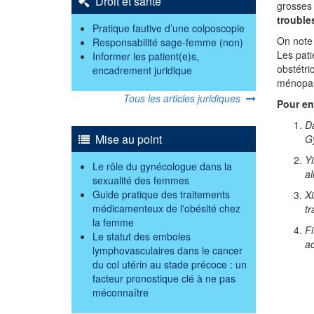
Droit et santé
grosses 
trouble
Pratique fautive d’une colposcopie
On note
Responsabilité sage-femme (non)
Les pati
Informer les patient(e)s,
obstétri
encadrement juridique
ménopa
Tous les articles juridiques
Pour en
Da
Mise au point
G
Yi
Le rôle du gynécologue dans la
al
sexualité des femmes
Guide pratique des traitements
Xi
médicamenteux de l'obésité chez
t
la femme
Fi
Le statut des emboles
ac
lymphovasculaires dans le cancer
du col utérin au stade précoce : un
facteur pronostique clé à ne pas
méconnaître