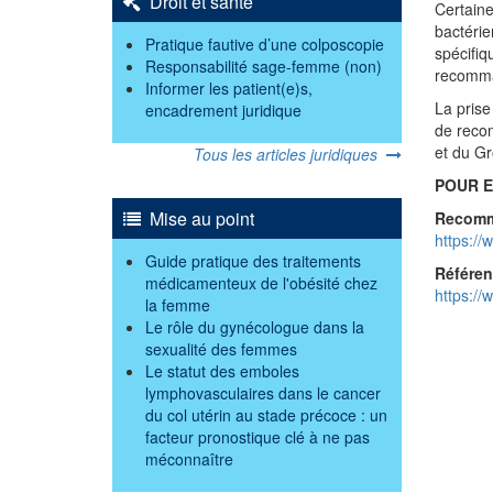
Droit et santé
Certaine
bactérie
Pratique fautive d’une colposcopie
spécifiq
Responsabilité sage-femme (non)
recomman
Informer les patient(e)s,
La prise
encadrement juridique
de recom
et du Gr
Tous les articles juridiques
POUR E
Mise au point
Recomm
https://
Guide pratique des traitements
Référe
médicamenteux de l'obésité chez
https://
la femme
Le rôle du gynécologue dans la
sexualité des femmes
Le statut des emboles
lymphovasculaires dans le cancer
du col utérin au stade précoce : un
facteur pronostique clé à ne pas
méconnaître