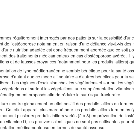
mes régulièrement interrogés par nos patients sur la possibilité d’une a
nt de l’ostéoporose notamment en raison d’une défiance vis-à-vis des m
 d’une nutrition adaptée est donc fréquemment abordée que ce soit p
nt des traitements médicamenteux en cas d’ostéoporose avérée. Il y a
tions et de fausses croyances (notamment pour les produits laitiers) qu’
mentation de type méditerranéenne semble bénéfique pour la santé os
orose d’autant que ce mode alimentaire a d’autres bénéfices pour la sa
ibrée. Les régimes d’exclusion chez les végétariens et surtout les végét
 végétariens et surtout les végétaliens, une supplémentation vitaminoca
tématiquement proposés afin de réduire le sur risque fracturaire.
rature montre globalement un effet positif des produits laitiers en terme
ire. Cet effet apparait plus marqué pour les produits laitiers ferment
nnement plusieurs produits laitiers variés (2 à 3) en prévention de l’os
 en vitamine D, les preuves scientifiques ne sont pas suffisantes pour a
entation médicamenteuse en termes de santé osseuse.