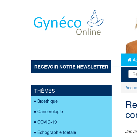
Aller
au
contenu
principal
Ac
RECEVOIR NOTRE NEWSLETTER
Accue
THÈMES
Re
Bioéthique
co
Cancérologie
COVID-19
Janvi
Échographie foetale