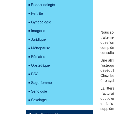
Endocrinologie
Fertilité
Gynécologie
Imagerie
Nous som
traiteme
Juridique
question
compléme
Ménopause
consulta
Pédiatrie
Une ali
Obstétrique
l’ostéop
déséquil
PSY
Chez les
être sys
Sage-femme
La litté
Sénologie
fractura
quotidie
Sexologie
enrichis
supplém