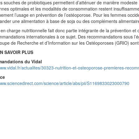
s souches de probiotiques permettent d’atténuer de manière modeste l
nnes optimales et les modalités de consommation restent insuffisamm
uement l’usage en prévention de l’ostéoporose. Pour les femmes occide
der une alimentation à base de soja ou des compléments alimentaire 
 en charge nutritionnelle fait donc partie intégrante de la prévention et 
mandations internationales à ce sujet. Des recommandations sous l’é
oupe de Recherche et d’Information sur les Ostéoporoses (GRIO) sont
N SAVOIR PLUS
andations du Vidal
www.vidal.fr/actualites/30323-nutrition-et-osteoporose-premieres-reco
nce
www.sciencedirect.com/science/article/abs/pii/S1169833023000790