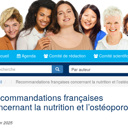
cueil
Agenda
Comité de rédaction
Comité scientifi
Recherche
Par auteur
il
Recommandations françaises concernant la nutrition et l’osté
commandations françaises
ncernant la nutrition et l’ostéopor
er 2025