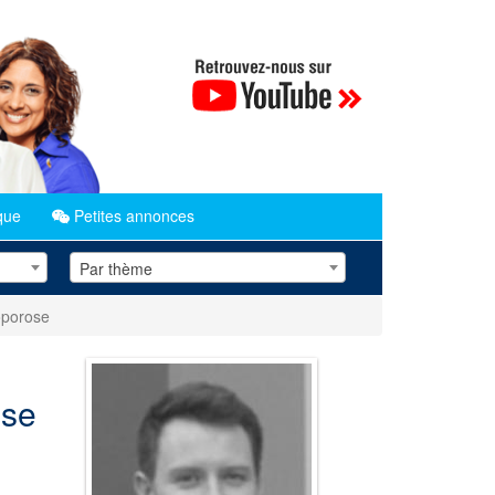
que
Petites annonces
Par thème
oporose
ose