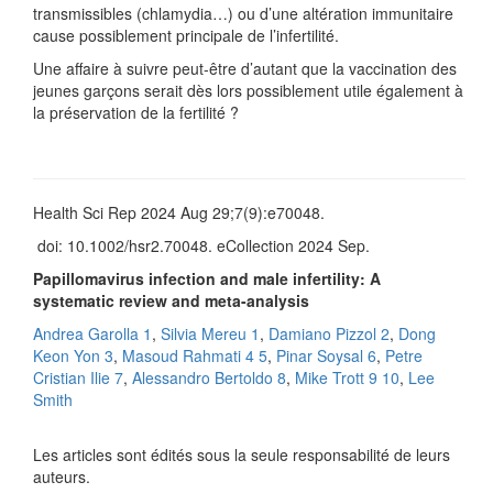
transmissibles (chlamydia…) ou d’une altération immunitaire
cause possiblement principale de l’infertilité.
Une affaire à suivre peut-être d’autant que la vaccination des
jeunes garçons serait dès lors possiblement utile également à
la préservation de la fertilité ?
Health Sci Rep 2024 Aug 29;7(9):e70048.
doi: 10.1002/hsr2.70048. eCollection 2024 Sep.
Papillomavirus infection and male infertility: A
systematic review and meta-analysis
Andrea Garolla
1
,
Silvia Mereu
1
,
Damiano Pizzol
2
,
Dong
Keon Yon
3
,
Masoud Rahmati
4
5
,
Pinar Soysal
6
,
Petre
Cristian Ilie
7
,
Alessandro Bertoldo
8
,
Mike Trott
9
10
,
Lee
Smith
Les articles sont édités sous la seule responsabilité de leurs
auteurs.