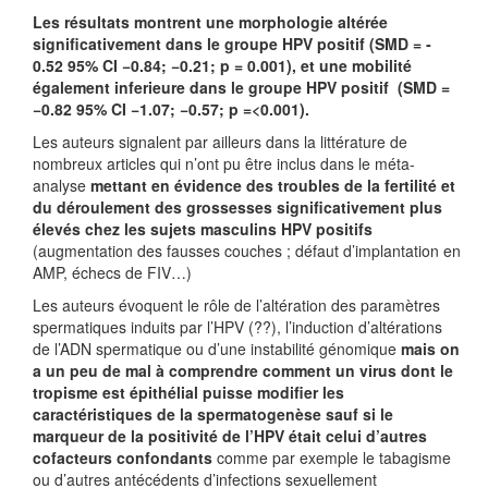
Les résultats montrent une morphologie altérée
significativement dans le groupe HPV positif (SMD = ‐
0.52 95% CI −0.84; −0.21; p = 0.001), et une mobilité
également inferieure dans le groupe HPV positif (SMD =
−0.82 95% CI −1.07; −0.57; p =<0.001).
Les auteurs signalent par ailleurs dans la littérature de
nombreux articles qui n’ont pu être inclus dans le méta-
analyse
mettant en évidence des troubles de la fertilité et
du déroulement des grossesses significativement plus
élevés chez les sujets masculins HPV positifs
(augmentation des fausses couches ; défaut d’implantation en
AMP, échecs de FIV…)
Les auteurs évoquent le rôle de l’altération des paramètres
spermatiques induits par l’HPV (??), l’induction d’altérations
de l’ADN spermatique ou d’une instabilité génomique
mais on
a un peu de mal à comprendre comment un virus dont le
tropisme est épithélial puisse modifier les
caractéristiques de la spermatogenèse sauf si le
marqueur de la positivité de l’HPV était celui d’autres
cofacteurs confondants
comme par exemple le tabagisme
ou d’autres antécédents d’infections sexuellement