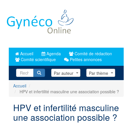
Aller
au
contenu
principal
Accueil
Agenda
Comité de rédaction
Comité scientifique
Petites annonces
Recherche
Par auteur
Par thème
Accueil
HPV et infertilité masculine une association possible ?
HPV et infertilité masculine
une association possible ?