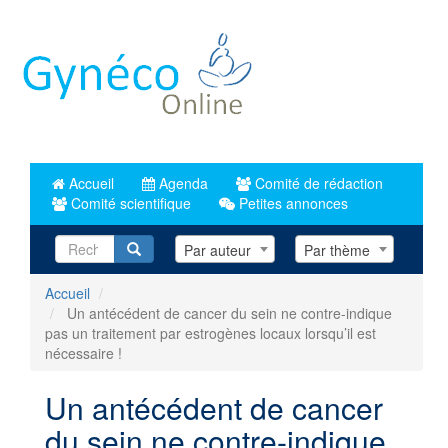
Aller
au
contenu
principal
Accueil
Agenda
Comité de rédaction
Comité scientifique
Petites annonces
Recherche
Par auteur
Par thème
Accueil
Un antécédent de cancer du sein ne contre-indique
pas un traitement par estrogènes locaux lorsqu’il est
nécessaire !
Un antécédent de cancer
du sein ne contre-indique