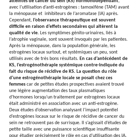
atteintes de cancer du sein (KS) hormonodépendant
,
avec l’utilisation d’anti-estrogènes : tamoxifène (TAM) avant
la ménopause et inhibiteurs de l’aromatase (IA) après.
Cependant,
l’observance thérapeutique est souvent
difficile en raison d’effets secondaires qui altèrent la
qualité de vie
. Les symptômes génito-urinaires, liés à
l’atrophie vaginale, sont souvent invoqués par les patientes.
Après la ménopause, dans la population générale, les
estrogènes locaux surtout, et systémiques un peu, sont
utilisés avec de très bons résultats.
En cas d’antécédent de
KS, l’estrogénothérapie systémique contre-indiquée du
fait du risque de récidive de KS. La question du rôle
d’une estrogénothérapie locale se posait chez ces
femmes
car de petites études prospectives avaient trouvé
une légère augmentation des taux plasmatiques
d’hormones lorsqu’un traitement par estrogènes locaux
était administré en association avec un anti-estrogène.
Deux études d’observation analysant l’impact potentiel
d’estrogènes locaux sur le risque de récidive de cancer du
sein ne retrouvent pas de surrisque. Il s’agissait d’études de
petite taille avec une puissance scientifique insuffisante
pour étudier précisément le rôle en cas d’utilisation des IA.