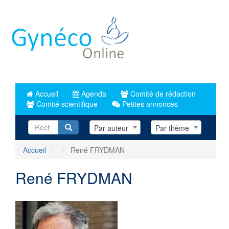
Aller
au
contenu
principal
Accueil
Agenda
Comité de rédaction
Comité scientifique
Petites annonces
Recherche
Par auteur
Par thème
Accueil
René FRYDMAN
René FRYDMAN