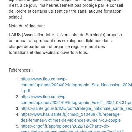
n’est, à ce jour, malheureusement pas protégé par le conseil
de l’ordre et certains utilisent ce titre sans aucune formation
solide.)
Note du rédacteur :
L’AIUS (Association Inter Universitaire de Sexologie) propose
un annuaire regroupant des sexologues diplômés dans
chaque département et organise régulièrement des
formations et des webinars ouverts à tous.
Références :
https://www.ifop.com/wp-
content/uploads/2024/02/Infographie_Sex_Recession_2024
1.pdf
https://www.ifop.com/wp-
content/uploads/2021/09/Infographie_Volet1_2021.08.31.pd
https://sante.gouv.fr/IMG/pdf/strategie_nationale_sante_sex
https://www.has-sante.fr/jcms/p_3104867/fr/reperage-
des-femmes-victimes-de-violences-au-sein-du-couple
https://cngof.fr/app/uploads/2022/12/Charte-de-
consultation-en-gynecologie-et-obstetrique.pdf?x13417