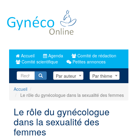
Aller
au
contenu
principal
Accueil
Agenda
Comité de rédaction
Comité scientifique
Petites annonces
Recherche
Par auteur
Par thème
Accueil
Le rôle du gynécologue dans la sexualité des femmes
Le rôle du gynécologue
dans la sexualité des
femmes