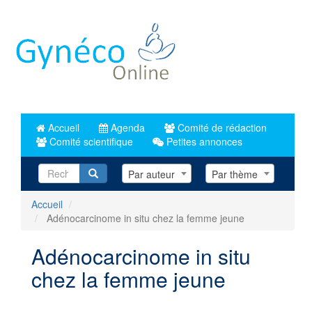
Aller
au
contenu
principal
Accueil
Agenda
Comité de rédaction
Comité scientifique
Petites annonces
Recherche
Par auteur
Par thème
Accueil
Adénocarcinome in situ chez la femme jeune
Adénocarcinome in situ
chez la femme jeune