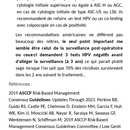
cytologie initiale supérieure ou égale à ASC-H ou AGC,
en cas de cytologie initiale de type ASC-US ou LSIL ils
recommandent de refaire un test HPV ou un co-testing
avec colposcopie en cas de positivité.
Les recommandations américaines ne diffèrent pas
beaucoup des nôtres,
le seul point important me
semble être celui de la surveillance post-opératoire
ou ceux-ci demandent 3 tests HPV négatifs avant
d’alléger la surveillance (à 3 ans)
ce qui parait plutôt
sage lorsque l’on sait que 70% des récidives surviennent
dans les 2 ans suivant le traitement…
Références :
2019
ASCCP
Risk-Based Management
Consensus
Guidelines
: Updates Through 2023.
Perkins RB,
Guido RS, Castle PE, Chelmow D, Einstein MH, Garcia F, Huh
WK, Kim JJ, Moscicki AB, Nayar R, Saraiya M, Sawaya GF,
Wentzensen N, Schiffman M; 2019 ASCCP Risk-Based
Management Consensus Guidelines Committee.J Low Genit