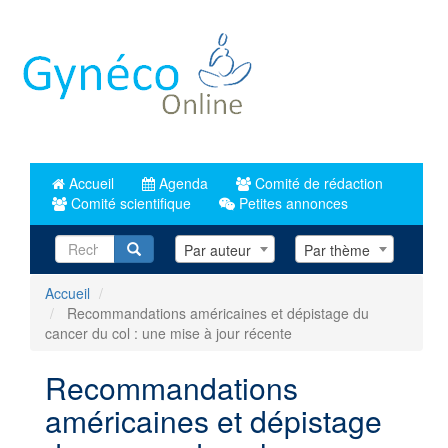
Aller
au
contenu
principal
Accueil
Agenda
Comité de rédaction
Comité scientifique
Petites annonces
Recherche
Par auteur
Par thème
Accueil
Recommandations américaines et dépistage du
cancer du col : une mise à jour récente
Recommandations
américaines et dépistage