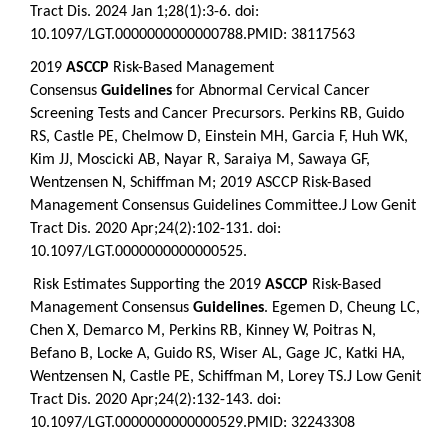
Tract Dis. 2024 Jan 1;28(1):3-6. doi:
10.1097/LGT.0000000000000788.PMID: 38117563
2019
ASCCP
Risk-Based Management
Consensus
Guidelines
for Abnormal Cervical Cancer
Screening Tests and Cancer Precursors.
Perkins RB, Guido
RS, Castle PE, Chelmow D, Einstein MH, Garcia F, Huh WK,
Kim JJ, Moscicki AB, Nayar R, Saraiya M, Sawaya GF,
Wentzensen N, Schiffman M; 2019 ASCCP Risk-Based
Management Consensus Guidelines Committee.J Low Genit
Tract Dis. 2020 Apr;24(2):102-131. doi:
10.1097/LGT.0000000000000525.
Risk Estimates Supporting the 2019
ASCCP
Risk-Based
Management Consensus
Guidelines
.
Egemen D, Cheung LC,
Chen X, Demarco M, Perkins RB, Kinney W, Poitras N,
Befano B, Locke A, Guido RS, Wiser AL, Gage JC, Katki HA,
Wentzensen N, Castle PE, Schiffman M, Lorey TS.J Low Genit
Tract Dis. 2020 Apr;24(2):132-143. doi:
10.1097/LGT.0000000000000529.PMID: 32243308