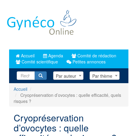
Aller
au
contenu
principal
Accueil
Agenda
Comité de rédaction
Comité scientifique
Petites annonces
Recherche
Par auteur
Par thème
Accueil
Cryopréservation d’ovocytes : quelle efficacité, quels
risques ?
Cryopréservation
d’ovocytes : quelle