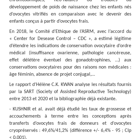
chromosomiques, néo-natales ou troubles du
développement de poids de naissance chez les enfants nés
d’ovocytes vitrifiés en comparaison avec le devenir des
enfants conçus à partir d’ovocytes frais.
En 2018, le Comité d’Ethique de l’ASRM, avec l’accord du
« Center for Desease Control – CDC », a estimé légitime
d’étendre les indications de conservation ovocytaire d’ordre
médical (insuffisance ovarienne, pathologie cancéreuse,
effet délétère éventuel des gonadotrophines, …) aux
conservations ovocytaires pour des raisons non médicales :
âge féminin, absence de projet conjugal,…
Le rapport d’Hélène C.K. KWAN analyse les résultats fournis
par la SART (Society of Assisted Reproductive Technology)
entre 2013 et 2020 et la bibliographie déjà existante.
- KUSHNIR et al. avait déjà étudié les taux de grossesse et
accouchements à terme entre les conceptions après
transferts d’ovocytes frais de donneurs et d’ovocytes
cryopréservés : 49,6%/41,2% (différence +/- 6,4% - 95 ; CIp
< 0,001).