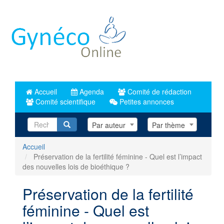
Aller
au
contenu
principal
Accueil
Agenda
Comité de rédaction
Comité scientifique
Petites annonces
Recherche
Par auteur
Par thème
Accueil
Préservation de la fertilité féminine - Quel est l’impact
des nouvelles lois de bioéthique ?
Préservation de la fertilité
féminine - Quel est