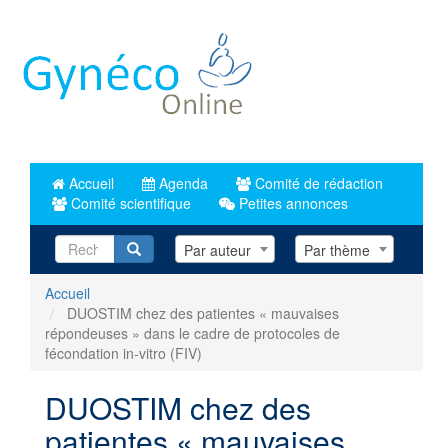
Aller
au
contenu
principal
Accueil
Agenda
Comité de rédaction
Comité scientifique
Petites annonces
Recherche
Par auteur
Par thème
Accueil
DUOSTIM chez des patientes « mauvaises
répondeuses » dans le cadre de protocoles de
fécondation in-vitro (FIV)
DUOSTIM chez des
patientes « mauvaises