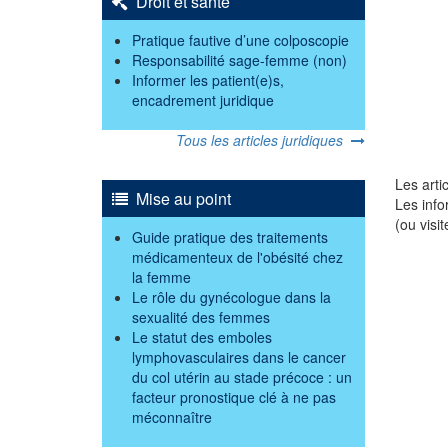
Droit et santé
Pratique fautive d’une colposcopie
Responsabilité sage-femme (non)
Informer les patient(e)s,
encadrement juridique
Tous les articles juridiques
Les arti
Mise au point
Les info
(ou visi
Guide pratique des traitements
médicamenteux de l'obésité chez
la femme
Le rôle du gynécologue dans la
sexualité des femmes
Le statut des emboles
lymphovasculaires dans le cancer
du col utérin au stade précoce : un
facteur pronostique clé à ne pas
méconnaître