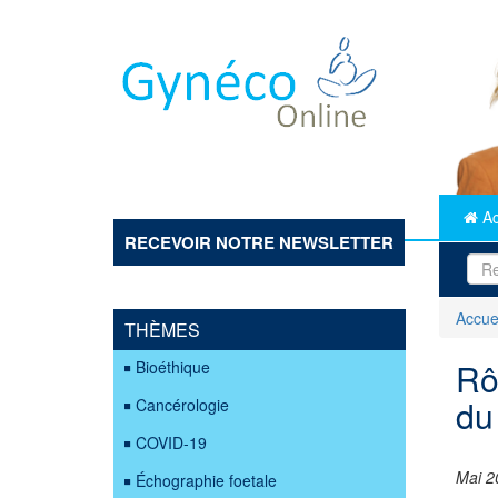
Aller
au
contenu
principal
Ac
RECEVOIR NOTRE NEWSLETTER
Accue
THÈMES
Rô
Bioéthique
du
Cancérologie
COVID-19
Mai 2
Échographie foetale