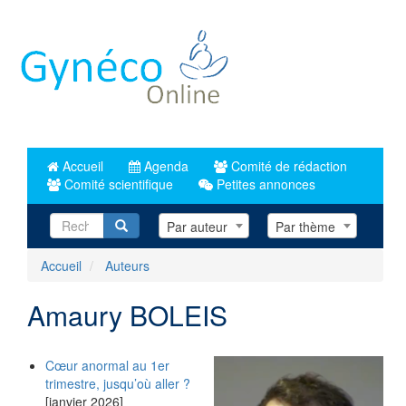
Aller
au
contenu
principal
Accueil
Agenda
Comité de rédaction
Comité scientifique
Petites annonces
Recherche
Par auteur
Par thème
Accueil
Auteurs
Amaury BOLEIS
Cœur anormal au 1er
trimestre, jusqu’où aller ?
[janvier 2026]