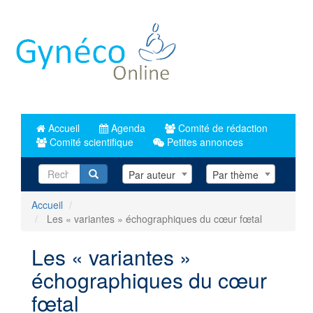
Aller
au
contenu
principal
Accueil
Agenda
Comité de rédaction
Comité scientifique
Petites annonces
Recherche
Par auteur
Par thème
Accueil
Les « variantes » échographiques du cœur fœtal
Les « variantes »
échographiques du cœur
fœtal