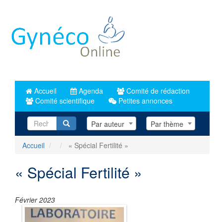
Aller
au
contenu
principal
Accueil
Agenda
Comité de rédaction
Comité scientifique
Petites annonces
Recherche
Par auteur
Par thème
Accueil
« Spécial Fertilité »
« Spécial Fertilité »
Février 2023