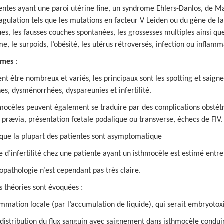
entes ayant une paroi utérine fine, un syndrome Ehlers-Danlos, de Mar
agulation tels que les mutations en facteur V Leiden ou du gène de la
es, les fausses couches spontanées, les grossesses multiples ainsi que
e, le surpoids, l’obésité, les utérus rétroversés, infection ou inflamm
mes
:
ent être nombreux et variés, les principaux sont les spotting et saig
es, dysménorrhées, dyspareunies et infertilité.
mocèles peuvent également se traduire par des complications obstétri
 prævia, présentation fœtale podalique ou transverse, échecs de FIV.
 que la plupart des patientes sont asymptomatique
e d’infertilité chez une patiente ayant un isthmocèle est estimé entre
opathologie n’est cependant pas très claire.
s théories sont évoquées :
ammation locale (par l’accumulation de liquide), qui serait embryotox
distribution du flux sanguin avec saignement dans isthmocèle conduir