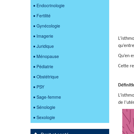
Endocrinologie
Fertilité
Gynécologie
Imagerie
L’isthmo
Juridique
qu’entre
Ménopause
Qu’en es
Pédiatrie
Cette re
Obstétrique
Définit
PSY
L’isthmo
Sage-femme
de l’uté
Sénologie
Sexologie