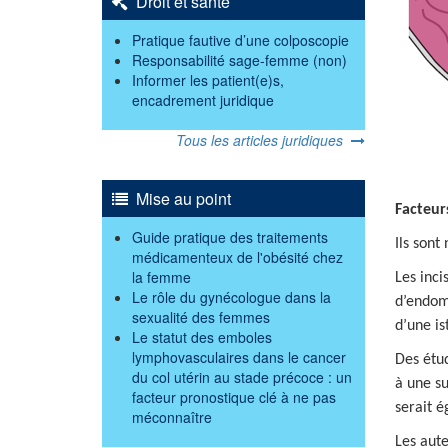
Droit et santé
Pratique fautive d’une colposcopie
Responsabilité sage-femme (non)
Informer les patient(e)s,
encadrement juridique
Tous les articles juridiques
Mise au point
Facteurs
Guide pratique des traitements
Ils sont
médicamenteux de l'obésité chez
la femme
Les inci
Le rôle du gynécologue dans la
d’endomé
sexualité des femmes
d’une i
Le statut des emboles
lymphovasculaires dans le cancer
Des étud
du col utérin au stade précoce : un
à une su
facteur pronostique clé à ne pas
serait é
méconnaître
Les aut