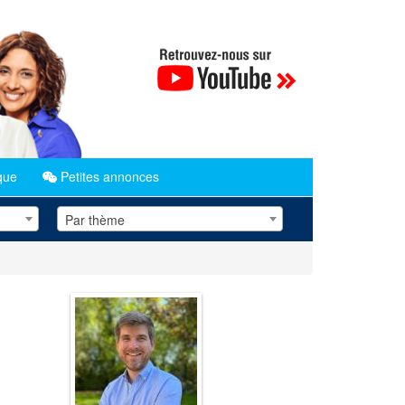
que
Petites annonces
Par thème