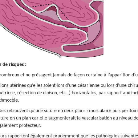
 de risques :
 nombreux et ne présagent jamais de façon certaine à l’apparition d’
sions utérines qu’elles soient lors d’une césarienne ou lors d’une chi
triose, résection de cloison, etc…) horizontales, par rapport aux inci
sthmocèle.
es retrouvent qu’une suture en deux plans : musculaire puis péritoin
ture en un plan car elle augmenterait la vascularisation au niveau de l
galement protecteur.
eurs rapportent également prudemment que les pathologies suivantes 