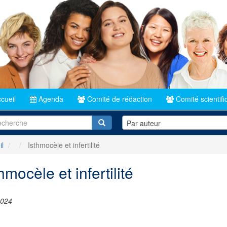
cueil
Agenda
Comité de rédaction
Comité scientifi
Recherche
Par auteur
il
Isthmocèle et infertilité
hmocèle et infertilité
2024