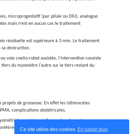
es, microprogestatif (par pilule ou DIU), analogue
tes mais n’est en aucun cas le traitement
le résiduelle est supérieure à 3 mm. Le traitement
 sa destruction.
ou voie coelio-robot assistée, l’intervention consiste
 tiers du myomètre l’autre sur le tiers restant du
projets de grossesse. En effet les isthmocèles
 PMA, complications obstétricales.
myométriale supérieur à 3 mm, dans les autres cas
préférée.
Ce site utilise des cookies
En savoir plus