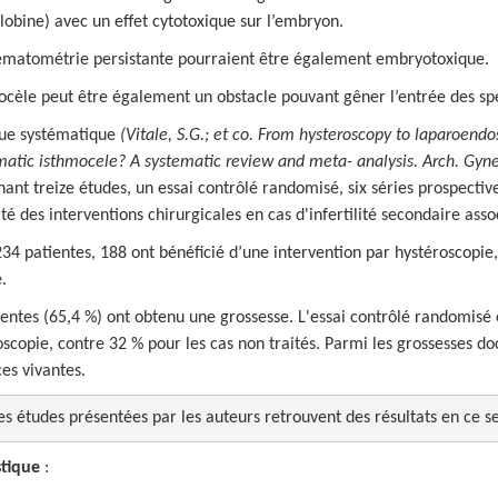
obine) avec un effet cytotoxique sur l’embryon.
ématométrie persistante pourraient être également embryotoxique.
ocèle peut être également un obstacle pouvant gêner l’entrée des sp
ue systématique
(Vitale, S.G.; et co.
From hysteroscopy to laparoendos
atic isthmocele? A systematic review and meta- analysis. Arch. Gyne
nt treize études, un essai contrôlé randomisé, six séries prospectives
cité des interventions chirurgicales en cas d'infertilité secondaire as
234 patientes, 188 ont bénéficié d’une intervention par hystéroscopie
.
entes (65,4 %) ont obtenu une grossesse. L'essai contrôlé randomisé
oscopie, contre 32 % pour les cas non traités. Parmi les grossesses d
es vivantes.
es études présentées par les auteurs retrouvent des résultats en ce 
tique
: