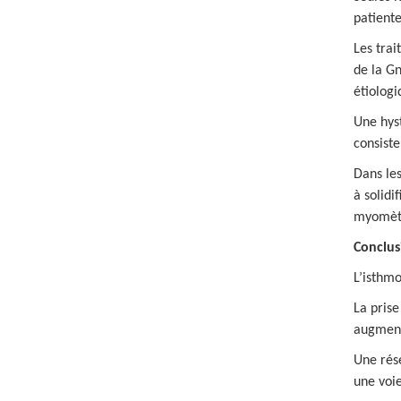
patient
Les trai
de la Gn
étiologi
Une hyst
consiste
Dans les
à solidi
myomètr
Conclus
L’isthm
La prise
augmente
Une rése
une voie