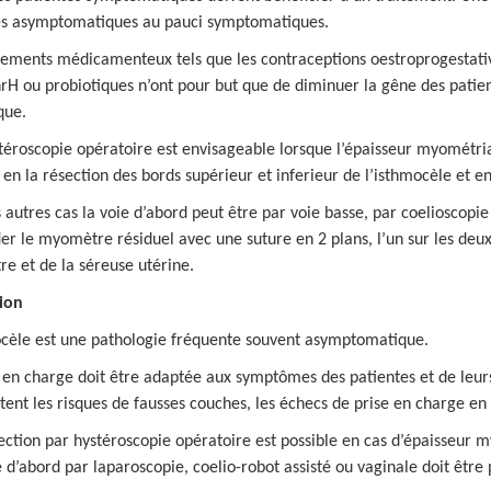
es asymptomatiques au pauci symptomatiques.
tements médicamenteux tels que les contraceptions oestroprogestativ
rH ou probiotiques n’ont pour but que de diminuer la gêne des patien
que.
éroscopie opératoire est envisageable lorsque l’épaisseur myométria
 en la résection des bords supérieur et inferieur de l’isthmocèle et en
 autres cas la voie d’abord peut être par voie basse, par coelioscopie 
fier le myomètre résiduel avec une suture en 2 plans, l’un sur les deux
e et de la séreuse utérine.
ion
ocèle est une pathologie fréquente souvent asymptomatique.
 en charge doit être adaptée aux symptômes des patientes et de leurs 
nt les risques de fausses couches, les échecs de prise en charge en
ction par hystéroscopie opératoire est possible en cas d’épaisseur 
 d’abord par laparoscopie, coelio-robot assisté ou vaginale doit être 