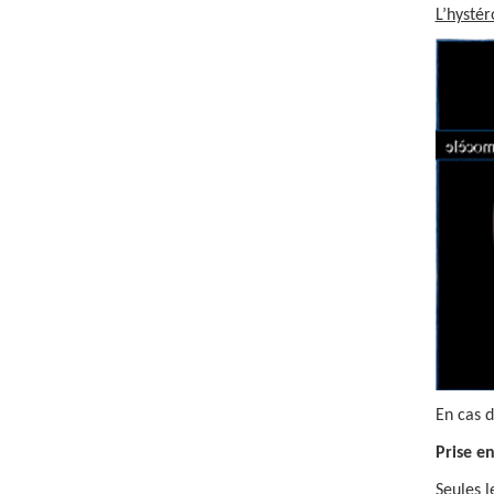
L’hystér
En cas 
Prise e
Seules l