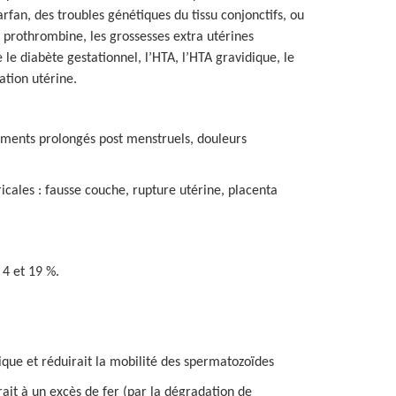
fan, des troubles génétiques du tissu conjonctifs, ou
 prothrombine, les grossesses extra utérines
 le diabète gestationnel, l’HTA, l’HTA gravidique, le
ation utérine.
nements prolongés post menstruels, douleurs
cales : fausse couche, rupture utérine, placenta
 4 et 19 %.
ique et réduirait la mobilité des spermatozoïdes
ait à un excès de fer (par la dégradation de