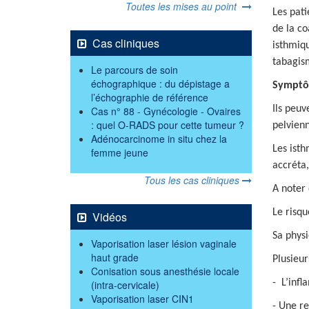
Toutes les mises au point
Les pati
de la co
Cas cliniques
isthmiqu
tabagism
Le parcours de soin
échographique : du dépistage a
Symptô
l’échographie de référence
Ils peuv
Cas n° 88 - Gynécologie - Ovaires
: quel O-RADS pour cette tumeur ?
pelvienn
Adénocarcinome in situ chez la
Les isth
femme jeune
accréta,
Tous les cas cliniques
A noter
Le risqu
Vidéos
Sa physi
Vaporisation laser lésion vaginale
haut grade
Plusieur
Conisation sous anesthésie locale
- L’infl
(intra-cervicale)
Vaporisation laser CIN1
- Une re