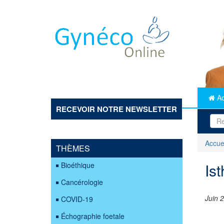
Aller
au
contenu
principal
Ac
RECEVOIR NOTRE NEWSLETTER
Accue
THÈMES
Ist
Bioéthique
Cancérologie
Juin 
COVID-19
Échographie foetale