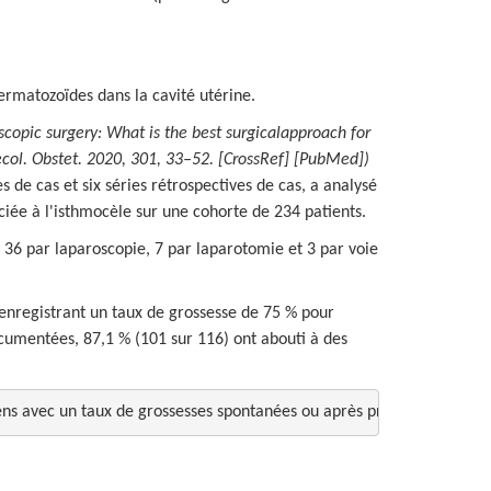
ermatozoïdes dans la cavité utérine.
copic surgery: What is the best surgicalapproach for
col. Obstet. 2020, 301, 33–52.
[CrossRef] [PubMed])
 de cas et six séries rétrospectives de cas, a analysé
sociée à l'isthmocèle sur une cohorte de 234 patients.
, 36 par laparoscopie, 7 par laparotomie et 3 par voie
 enregistrant un taux de grossesse de 75 % pour
ocumentées, 87,1 % (101 sur 116) ont abouti à des
sens avec un taux de grossesses spontanées ou après prise en charge