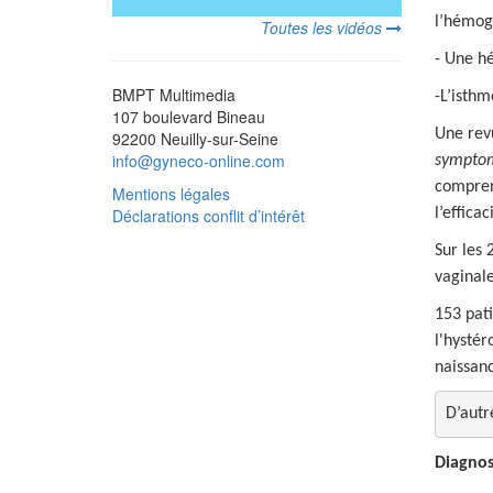
l’hémogl
Toutes les vidéos
- Une h
BMPT Multimedia
-L’isthm
107 boulevard Bineau
Une rev
92200 Neuilly-sur-Seine
info@gyneco-online.com
symptom
comprena
Mentions légales
Déclarations conflit d’intérêt
l’effica
Sur les 
vaginale
153 pati
l'hystér
naissanc
D’autr
Diagnos