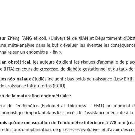
eur Zheng FANG et coll. (Université de XIAN et Département d’Ob
 une méta-analyse dans le but d’évaluer les éventuelles conséquence
naire sur un endomètre « fin ».
plan obstétrical,
les auteurs étudient les risques d’anomalie de pla
le (HTA) en cours de grossesse, de diabète gestationnel et du taux de
ques néo-nataux
étudiés incluent : bas poids de naissance (Low Birt
de croissance intra-utérins (RCIU).
ion de la maturation endométriale
:
seur de l’endomètre (Endometral Thickness - EMT) au moment de 
pronostique important dans les succès de l’assistance médicale à la
admis qu’une mensuration de l’endomètre inférieure à 7/8 mm (ré
re les taux d’implantation, de grossesses évolutives et d’avoir des co