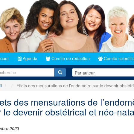
cueil
Agenda
Comité de rédaction
Comité scientifi
Recherche
Par auteur
il
Effets des mensurations de l’endomètre sur le devenir obstétri
fets des mensurations de l’endom
 le devenir obstétrical et néo-nata
mbre 2023