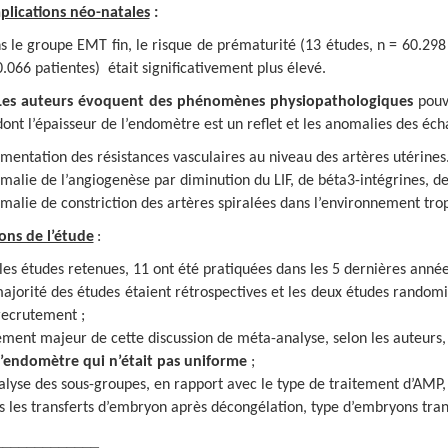
lications néo-natales
:
s le groupe EMT fin, le risque de prématurité (13 études, n = 60.298 
0.066 patientes) était significativement plus élevé.
Les auteurs évoquent des phénomènes physiopathologiques
pouv
dont l’épaisseur de l’endomètre est un reflet et les anomalies des éch
mentation des résistances vasculaires au niveau des artères utérines
malie de l’angiogenèse par diminution du LIF, de béta3-intégrines, d
malie de constriction des artères spiralées dans l’environnement tro
ons de l’étude
:
 les études retenues, 11 ont été pratiquées dans les 5 dernières année
majorité des études étaient rétrospectives et les deux études randomi
recrutement ;
lément majeur de cette discussion de méta-analyse, selon les auteurs,
l’endomètre qui n’était pas uniforme
;
nalyse des sous-groupes, en rapport avec le type de traitement d’AMP, 
s les transferts d’embryon après décongélation, type d’embryons trans
_____________