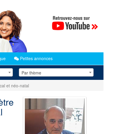
que
Petites annonces
Par thème
cal et néo-natal
ètre
l