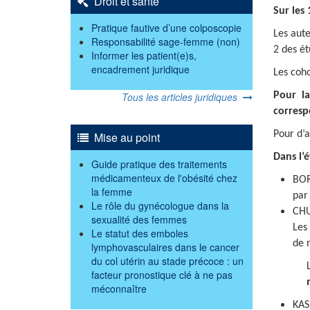
Droit et santé
Sur les
Pratique fautive d’une colposcopie
Les aute
Responsabilité sage-femme (non)
2 des é
Informer les patient(e)s,
encadrement juridique
Les coho
Tous les articles juridiques
Pour la
corresp
Pour d’a
Mise au point
Dans l’
Guide pratique des traitements
médicamenteux de l'obésité chez
BOR
la femme
par
Le rôle du gynécologue dans la
CHU
sexualité des femmes
Les
Le statut des emboles
de 
lymphovasculaires dans le cancer
du col utérin au stade précoce : un
facteur pronostique clé à ne pas
méconnaître
KAS