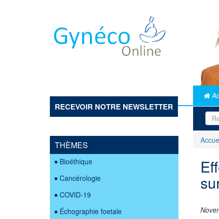
Aller
au
contenu
principal
Ac
RECEVOIR NOTRE NEWSLETTER
Accue
THÈMES
Ef
Bioéthique
sur
Cancérologie
COVID-19
Nove
Échographie foetale