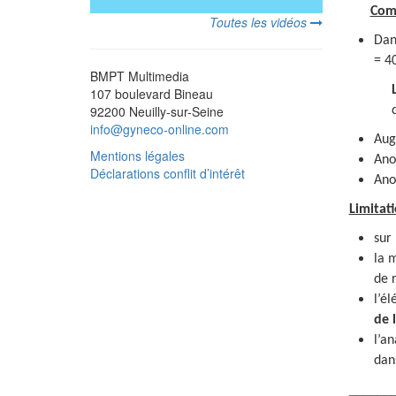
Comp
Toutes les vidéos
Dan
= 4
BMPT Multimedia
107 boulevard Bineau
92200 Neuilly-sur-Seine
info@gyneco-online.com
Aug
Mentions légales
Ano
Déclarations conflit d’intérêt
Ano
Limitati
sur
la 
de 
l’é
de 
l’a
dan
______