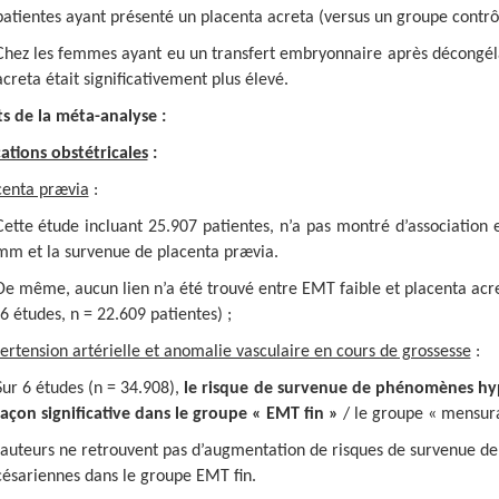
patientes ayant présenté un placenta acreta (versus un groupe contrô
Chez les femmes ayant eu un transfert embryonnaire après décongélat
acreta était significativement plus élevé.
ts de la méta-analyse :
ations obstétricales
:
centa prævia
:
Cette étude incluant 25.907 patientes, n’a pas montré d’association
mm et la survenue de placenta prævia.
De même, aucun lien n’a été trouvé entre EMT faible et placenta acr
(6 études, n = 22.609 patientes) ;
ertension artérielle et anomalie vasculaire en cours de grossesse
:
Sur 6 études (n = 34.908),
le risque de survenue de phénomènes hyp
façon significative dans le groupe « EMT fin »
/ le groupe « mensur
 auteurs ne retrouvent pas d’augmentation de risques de survenue de
césariennes dans le groupe EMT fin.