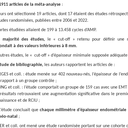
 1911 articles de la méta-analyse
:
urs ont sélectionné 19 articles, dont 17 étaient des études rétrospect
tudes randomisées, publiées entre 2006 et 2022.
rtes étudiées allaient de 199 à 13.458 cycles d’AMP.
 majorité des études,
le « cut-off » retenu pour définir une 
ondait à des valeurs inférieures à 8 mm
.
utres études, le « cut-off » d’épaisseur minimale supposée adéquate
étude de bibliographie,
les auteurs rapportent les articles de :
GES et coll. : étude menée sur 402 nouveau-nés, l’épaisseur de l’end
 rapport à un groupe contrôle ;
NG et coll. : l’étude comportait un groupe de 159 cas avec une EMT
 résultats retrouvaient une augmentation significative dans le prem
naissance et de RCIU ;
L’étude concluait que
chaque millimètre d’épaisseur endométriale
néo-natal
;
ER et coll. ont mené une étude randomisée portant sur une cohorte 