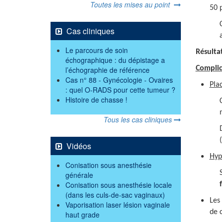
Toutes les mises au point
50 
Cas cliniques
Le parcours de soin
Résulta
échographique : du dépistage a
Complic
l’échographie de référence
Cas n° 88 - Gynécologie - Ovaires
Pla
: quel O-RADS pour cette tumeur ?
Histoire de chasse !
Tous les cas cliniques
Vidéos
Hyp
Conisation sous anesthésie
générale
Conisation sous anesthésie locale
(dans les culs-de-sac vaginaux)
Les
Vaporisation laser lésion vaginale
de 
haut grade