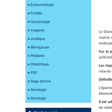
Endocrinologie
Fertilité
Gynécologie
Imagerie
Le Doct
réalisé
Juridique
embryon
Ménopause
Sur le 
Pédiatrie
artériel
Obstétrique
Les ris
retards 
PSY
Définit
Sage-femme
L’épais
Sénologie
élément 
Sexologie
Il est 
de rédui