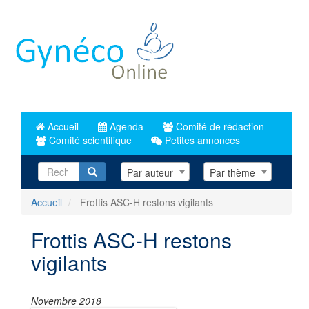
Aller
au
contenu
principal
Accueil
Agenda
Comité de rédaction
Comité scientifique
Petites annonces
Recherche
Par auteur
Par thème
Accueil
Frottis ASC-H restons vigilants
Frottis ASC-H restons
vigilants
Novembre 2018