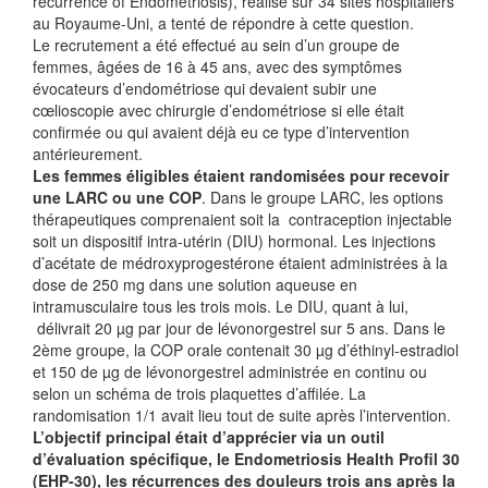
récurrence of Endometriosis), réalisé sur 34 sites hospitaliers
au Royaume-Uni, a tenté de répondre à cette question.
Le recrutement a été effectué au sein d’un groupe de
femmes, âgées de 16 à 45 ans, avec des symptômes
évocateurs d’endométriose qui devaient subir une
cœlioscopie avec chirurgie d’endométriose si elle était
confirmée ou qui avaient déjà eu ce type d’intervention
antérieurement.
Les femmes éligibles étaient randomisées pour recevoir
une LARC ou une COP
. Dans le groupe LARC, les options
thérapeutiques comprenaient soit la contraception injectable
soit un dispositif intra-utérin (DIU) hormonal. Les injections
d’acétate de médroxyprogestérone étaient administrées à la
dose de 250 mg dans une solution aqueuse en
intramusculaire tous les trois mois. Le DIU, quant à lui,
délivrait 20 µg par jour de lévonorgestrel sur 5 ans. Dans le
2ème groupe, la COP orale contenait 30 µg d’éthinyl-estradiol
et 150 de µg de lévonorgestrel administrée en continu ou
selon un schéma de trois plaquettes d’affilée. La
randomisation 1/1 avait lieu tout de suite après l’intervention.
L’objectif principal était d’apprécier via un outil
d’évaluation spécifique, le Endometriosis Health Profil 30
(EHP-30), les récurrences des douleurs trois ans après la