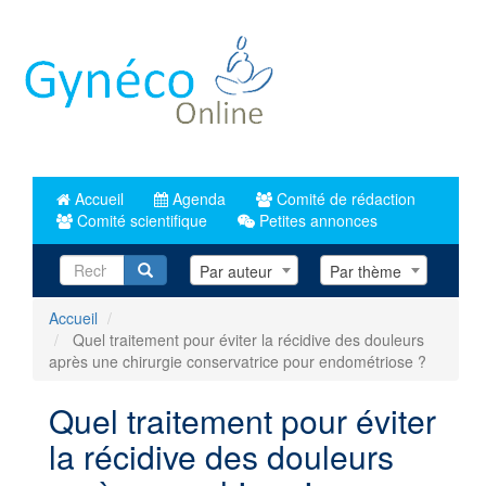
Aller
au
contenu
principal
Accueil
Agenda
Comité de rédaction
Comité scientifique
Petites annonces
Recherche
Par auteur
Par thème
Accueil
Quel traitement pour éviter la récidive des douleurs
après une chirurgie conservatrice pour endométriose ?
Quel traitement pour éviter
la récidive des douleurs