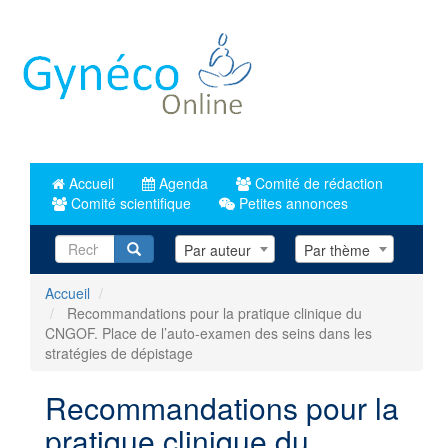
Aller
au
contenu
principal
Accueil
Agenda
Comité de rédaction
Comité scientifique
Petites annonces
Recherche
Par auteur
Par thème
Accueil
Recommandations pour la pratique clinique du
CNGOF. Place de l’auto-examen des seins dans les
stratégies de dépistage
Recommandations pour la
pratique clinique du