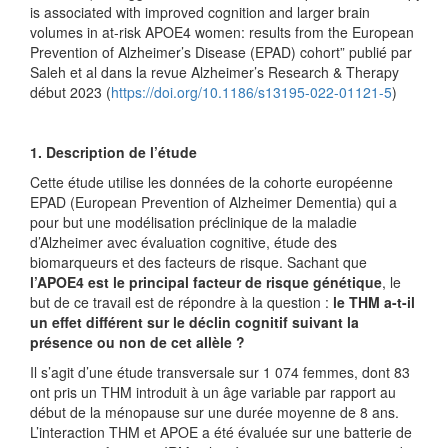
is associated with improved cognition and larger brain
volumes in at‑risk APOE4 women: results from the European
Prevention of Alzheimer’s Disease (EPAD) cohort” publié par
Saleh et al dans la revue Alzheimer’s Research & Therapy
début 2023 (
https://doi.org/10.1186/s13195-022-01121-5
)
1. Description de l’étude
Cette étude utilise les données de la cohorte européenne
EPAD (European Prevention of Alzheimer Dementia) qui a
pour but une modélisation préclinique de la maladie
d’Alzheimer avec évaluation cognitive, étude des
biomarqueurs et des facteurs de risque. Sachant que
l’APOE4 est le principal facteur de risque génétique
, le
but de ce travail est de répondre à la question :
le THM a-t-il
un effet différent sur le déclin cognitif suivant la
présence ou non de cet allèle ?
Il s’agit d’une étude transversale sur 1 074 femmes, dont 83
ont pris un THM introduit à un âge variable par rapport au
début de la ménopause sur une durée moyenne de 8 ans.
L’interaction THM et APOE a été évaluée sur une batterie de