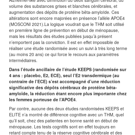
Alzheimer-like avec diminution du débit sanguin cérébral, du
volume des substances grises et blanches cérébrales, et
augmentation des dépôts de protéine bêta-amyloïde. Ces
altérations sont encore majorées en présence l’allèle APOE4
(MOSCONI 2021).La logique voudrait que le THM soit utilisé
en première ligne de prévention en début de ménopause,
mais les résultats des études publiées jusqu’à présent
n’emportent pas la conviction. Il est en effet impossible de
réaliser une étude randomisée avec un suivi à très long terme
(au moins 20 ans) ce qui force le recours aux paramètres
intermédiaires.
Dans l’étude ancillaire de l’étude KEEPS (randomisée sur
4 ans : placebo, E2, ECE), seul l’E2 transdermique (au
contraire de l’ECE) s’est accompagné d’une réduction
significative des dépôts cérébraux de protéine bêta-
amyloïde, la réduction étant encore plus importante chez
les femmes porteuse de l’APOE4
.
Par contre, aucune des deux études randomisées KEEPS et
ELITE n’a montré de différence cognitive avec un THM, quel
qu’il soit, chez des patientes en bonne santé en début de
ménopause. Les tests cognitifs sont en effet toujours en
retard compte tenu de la réserve cognitive cérébrale et des