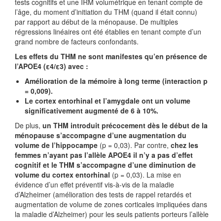
tests cognitifs et une IRM volumétrique en tenant compte de
l’âge, du moment d’initiation du THM (quand il était connu)
par rapport au début de la ménopause. De multiples
régressions linéaires ont été établies en tenant compte d’un
grand nombre de facteurs confondants.
Les effets du THM ne sont manifestes qu’en présence de
l’APOE4 (ε4/ε3) avec :
Amélioration de la mémoire à long terme (interaction p
= 0,009).
Le cortex entorhinal et l’amygdale ont un volume
significativement augmenté de 6 à 10%.
De plus,
un THM introduit précocement dès le début de la
ménopause s’accompagne d’une augmentation du
volume de l’hippocampe
(p = 0,03). Par contre,
chez les
femmes n’ayant pas l’allèle APOE4 il n’y a pas d’effet
cognitif et le THM s’accompagne d’une diminution de
volume du cortex entorhinal
(p = 0,03). La mise en
évidence d’un effet préventif vis-à-vis de la maladie
d’Alzheimer (amélioration des tests de rappel retardés et
augmentation de volume de zones corticales impliquées dans
la maladie d’Alzheimer) pour les seuls patients porteurs l’allèle