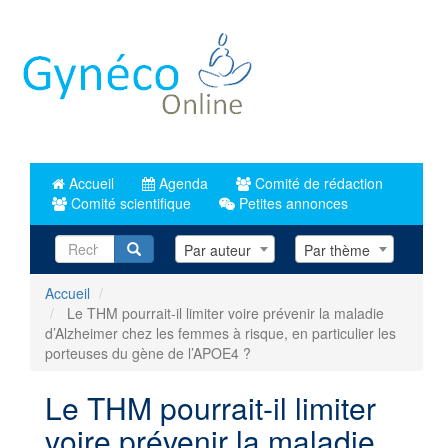
Aller
au
contenu
principal
Accueil
Agenda
Comité de rédaction
Comité scientifique
Petites annonces
Recherche
Par auteur
Par thème
Accueil
Le THM pourrait-il limiter voire prévenir la maladie
d’Alzheimer chez les femmes à risque, en particulier les
porteuses du gène de l’APOE4 ?
Le THM pourrait-il limiter
voire prévenir la maladie