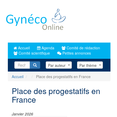
Aller
au
contenu
principal
Accueil
Agenda
Comité de rédaction
Comité scientifique
Petites annonces
Recherche
Par auteur
Par thème
Accueil
Place des progestatifs en France
Place des progestatifs en
France
Janvier 2026