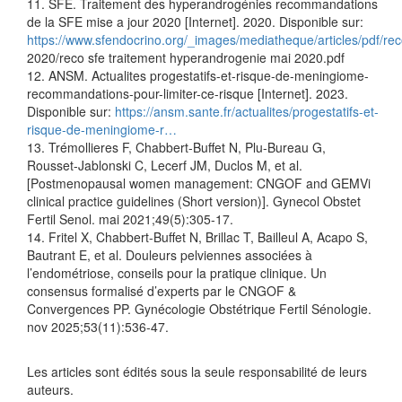
11. SFE. Traitement des hyperandrogénies recommandations
de la SFE mise a jour 2020 [Internet]. 2020. Disponible sur:
https://www.sfendocrino.org/_images/mediatheque/articles/pdf
2020/reco sfe traitement hyperandrogenie mai 2020.pdf
12. ANSM. Actualites progestatifs-et-risque-de-meningiome-
recommandations-pour-limiter-ce-risque [Internet]. 2023.
Disponible sur:
https://ansm.sante.fr/actualites/progestatifs-et-
risque-de-meningiome-r…
13. Trémollieres F, Chabbert-Buffet N, Plu-Bureau G,
Rousset-Jablonski C, Lecerf JM, Duclos M, et al.
[Postmenopausal women management: CNGOF and GEMVi
clinical practice guidelines (Short version)]. Gynecol Obstet
Fertil Senol. mai 2021;49(5):305‑17.
14. Fritel X, Chabbert-Buffet N, Brillac T, Bailleul A, Acapo S,
Bautrant E, et al. Douleurs pelviennes associées à
l’endométriose, conseils pour la pratique clinique. Un
consensus formalisé d’experts par le CNGOF &
Convergences PP. Gynécologie Obstétrique Fertil Sénologie.
nov 2025;53(11):536‑47.
Les articles sont édités sous la seule responsabilité de leurs
auteurs.