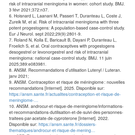
risk of intracranial meningioma in women: cohort study. BMJ.
3 févr 2021;372:n37.
6. Hoisnard L, Laanani M, Passeri T, Duranteau L, Coste J,
Zureik M, et al. Risk of intracranial meningioma with three
potent progestogens: A population-based case-control study.
Eur J Neurol. sept 2022;29(9):2801‑9.
7. Roland N, Kolla E, Baricault B, Dayani P, Duranteau L,
Froelich S, et al. Oral contraceptives with progestogens
desogestrel or levonorgestrel and risk of intracranial
meningioma: national case-control study. BMJ. 11 juin
2025;389:e083981.
8. ANSM. Recommandations d’utilisation Lutenyl / Luteran.
janv 2021;
9. ANSM. Contraception et risque de méningiome : nouvelles
recommandations [Internet]. 2025. Disponible sur:
https://ansm.sante.fr/actualites/contraception-et-risque-de-
meningiome-…
10. ANSM. androcur-et-risque-de-meningiome/informations-
et-recommandations-dutilisation-et-de-suivi-des-personnes-
traitees-par-acetate-de-cyproterone [Internet]. 2022.
Disponible sur:
https://ansm.sante.fr/dossiers-
thematiques/androcur-et-risque-de-mening…