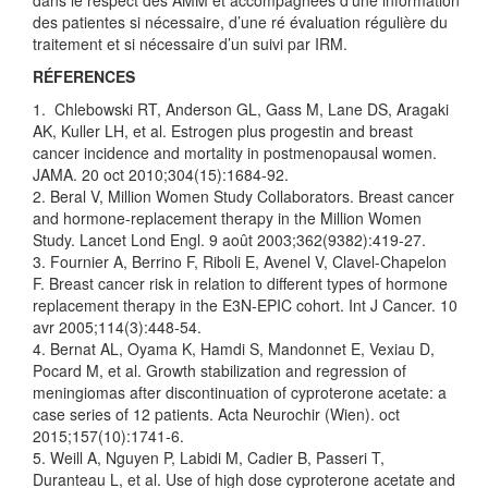
dans le respect des AMM et accompagnées d’une information
des patientes si nécessaire, d’une ré évaluation régulière du
traitement et si nécessaire d’un suivi par IRM.
RÉFERENCES
1. Chlebowski RT, Anderson GL, Gass M, Lane DS, Aragaki
AK, Kuller LH, et al. Estrogen plus progestin and breast
cancer incidence and mortality in postmenopausal women.
JAMA. 20 oct 2010;304(15):1684‑92.
2. Beral V, Million Women Study Collaborators. Breast cancer
and hormone-replacement therapy in the Million Women
Study. Lancet Lond Engl. 9 août 2003;362(9382):419‑27.
3. Fournier A, Berrino F, Riboli E, Avenel V, Clavel-Chapelon
F. Breast cancer risk in relation to different types of hormone
replacement therapy in the E3N-EPIC cohort. Int J Cancer. 10
avr 2005;114(3):448‑54.
4. Bernat AL, Oyama K, Hamdi S, Mandonnet E, Vexiau D,
Pocard M, et al. Growth stabilization and regression of
meningiomas after discontinuation of cyproterone acetate: a
case series of 12 patients. Acta Neurochir (Wien). oct
2015;157(10):1741‑6.
5. Weill A, Nguyen P, Labidi M, Cadier B, Passeri T,
Duranteau L, et al. Use of high dose cyproterone acetate and