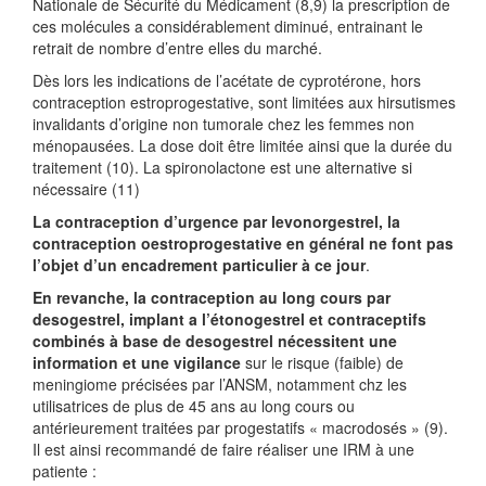
Nationale de Sécurité du Médicament (8,9) la prescription de
ces molécules a considérablement diminué, entrainant le
retrait de nombre d’entre elles du marché.
Dès lors les indications de l’acétate de cyprotérone, hors
contraception estroprogestative, sont limitées aux hirsutismes
invalidants d’origine non tumorale chez les femmes non
ménopausées. La dose doit être limitée ainsi que la durée du
traitement (10). La spironolactone est une alternative si
nécessaire (11)
La contraception d’urgence par levonorgestrel, la
contraception oestroprogestative en général ne font pas
l’objet d’un encadrement particulier à ce jour
.
En revanche, la contraception au long cours par
desogestrel, implant a l’étonogestrel et contraceptifs
combinés à base de desogestrel nécessitent une
information et une vigilance
sur le risque (faible) de
meningiome précisées par l’ANSM, notamment chz les
utilisatrices de plus de 45 ans au long cours ou
antérieurement traitées par progestatifs « macrodosés » (9).
Il est ainsi recommandé de faire réaliser une IRM à une
patiente :