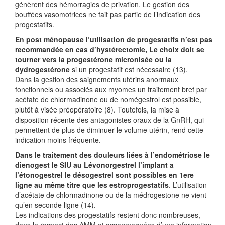
génèrent des hémorragies de privation. Le gestion des
bouffées vasomotrices ne fait pas partie de l’indication des
progestatifs.
En post ménopause l’utilisation de progestatifs n’est pas
recommandée en cas d’hystérectomie, Le choix doit se
tourner vers la progestérone micronisée ou la
dydrogestérone
si un progestatif est nécessaire (13).
Dans la gestion des saignements utérins anormaux
fonctionnels ou associés aux myomes un traitement bref par
acétate de chlormadinone ou de nomégestrol est possible,
plutôt à visée préopératoire (8). Toutefois, la mise à
disposition récente des antagonistes oraux de la GnRH, qui
permettent de plus de diminuer le volume utérin, rend cette
indication moins fréquente.
Dans le traitement des douleurs liées à l’endométriose le
dienogest le SIU au Lévonorgestrel l’implant a
l’étonogestrel le désogestrel sont possibles en 1ere
ligne au même titre que les estroprogestatifs
. L’utilisation
d’acétate de chlormadinone ou de la médrogestone ne vient
qu’en seconde ligne (14).
Les indications des progestatifs restent donc nombreuses,