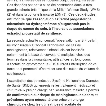
sein (1) à l’inverse des estrogènes conjugués équins seuls.
Ces données ont par la suite été confirmées dans la très
grande cohorte britannique de la Million Women Study (WMS)
(2) et dans la cohorte française E3N (3).
Ces deux études
ont montré que l’association estradiol progestérone
micronisée ou dydrogestérone n’augmentait pas le
risque de cancer du sein, à l’inverse des associations
estradiol progestatif de synthèse.
La seconde actualité concernait l’observation par S Froelich,
neurochirurgien à l’hôpital Lariboisière, de cas de
méningiomes, relativement inhabituels car localisés
notamment à la base du cerveau et multiples, chez des
femmes dans la cinquantaine, utilisatrices au long cours
d’acétate de cyprotérone (4). De surcroît l’interruption de ce
traitement permettait d’entrainer une diminution du volume de
ces tumeurs.
L’exploitation des données du Système National des Données
de Santé (SNDS) qui enregistre les traitement médicaux et
chirurgicaux pris en charge par l’assurance maladie a
permis
de confirmer un sur risque de méningiomes incidents et
prévalents ayant nécessité
une prise en charge
chirurgicale chez les utilisatrices d’acétate de