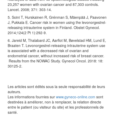
23,257 women with ovarian cancer and 87,303 controls.
Lancet. 2008; 371: 303-14.
5. Soini T, Hurskainen R, Grénman S, Mäenpää J, Paavonen
J, Pukkala E. Cancer risk in women using the levonorgestrel-
releasing intrauterine system in Finland. Obstet Gynecol.
2014;124(2 Pt 1):292-9.
6. Jareid M, Thalabard JC, Aarflot M, Bøvelstad HM, Lund E,
Braaten T. Levonorgestrel-releasing intrauterine system use
is associated with a decreased risk of ovarian and
endometrial cancer, without increased risk of breast cancer.
Results from the NOWAC Study. Gynecol Oncol. 2018: 18:
30125-2.
Les articles sont édités sous la seule responsabilité de leurs
auteurs.
Les informations fournies sur
www.gyneco-online.com
sont
destinées à améliorer, non à remplacer, la relation directe
entre le patient (ou visiteur du site) et les professionnels de
santé.