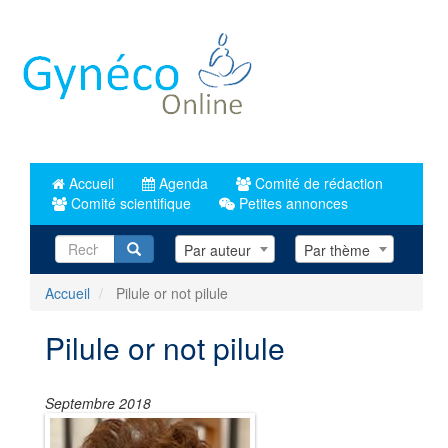
Aller
au
contenu
principal
Accueil
Agenda
Comité de rédaction
Comité scientifique
Petites annonces
Recherche
Par auteur
Par thème
Accueil
Pilule or not pilule
Pilule or not pilule
Septembre 2018