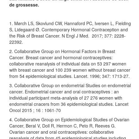
de grossesse.
1. Mørch LS, Skovlund CW, Hannaford PC, Iversen L, Fielding
S, Lidegaard Ø. Contemporary Hormonal Contraception and
the Risk of Breast Cancer. N Engl J Med. 2017; 377: 2228-
22392.
2. Collaborative Group on Hormonal Factors in Breast
Cancer. Breast cancer and hormonal contraceptives:
collaborative reanalysis of individual data on 53 297 women
with breast cancer and 100 239 women without breast cancer
from 54 epidemiological studies. Lancet. 1996; 347: 1713-27.
3. Collaborative Group on endometrial Studies on endometrial
cancer. Endometrial cancer and oral contraceptives : an
individual participant meta-analysis of 27 276 women with
endometrial cnacers from 36 epidemiological studies. Lancet
Oncol 2015 ; 16 : 1061-70
4. Collaborative Group on Epidemiological Studies of Ovarian
Cancer, Beral V, Doll R, Hermon C, Peto R, Reeves G.
Ovarian cancer and oral contraceptives: collaborative
reanalysis of data from 45 epidemiological studies including